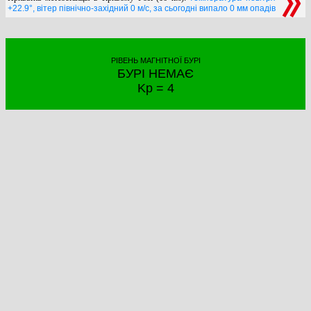
+22.9°, вітер північно-західний 0 м/с, за сьогодні випало 0 мм опадів
РІВЕНЬ МАГНІТНОЇ БУРІ
БУРІ НЕМАЄ
Kp = 4