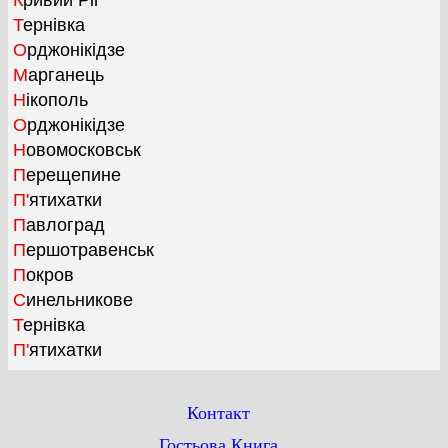
Кривий Ріг
Тернівка
Орджонікідзе
Марганець
Нікополь
Орджонікідзе
Новомосковськ
Перещепине
П'ятихатки
Павлоград
Першотравенськ
Покров
Синельникове
Тернівка
П'ятихатки
Контакт
Гостьова Книга