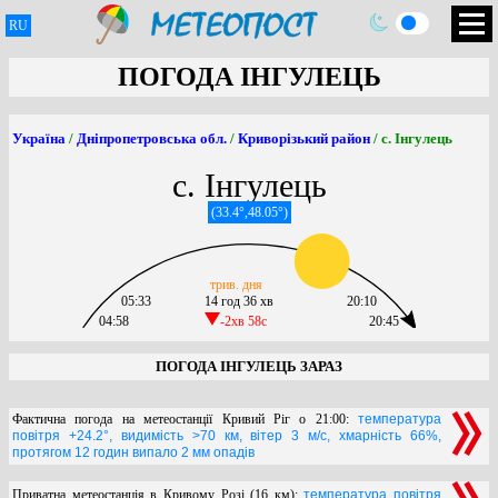
RU
ПОГОДА ІНГУЛЕЦЬ
Україна
/
Дніпропетровська обл.
/
Криворізький район
/ с. Інгулець
с. Інгулець
(33.4°,48.05°)
трив. дня
05:33
14 год 36 хв
20:10
04:58
-2хв 58c
20:45
ПОГОДА ІНГУЛЕЦЬ ЗАРАЗ
Фактична погода на метеостанції Кривий Ріг о 21:00:
температура
повітря +24.2°, видимість >70 км, вітер 3 м/с, хмарність 66%,
протягом 12 годин випало 2 мм опадів
Приватна метеостанція в Кривому Розі (16 км):
температура повітря