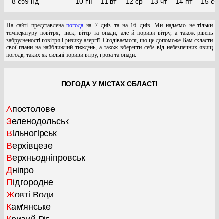
8 сб
9 нд
10 пн
11 вт
12 ср
13 чт
14 пт
15 сб
На сайті представлена
погода
на 7 днів та на 16 днів. Ми надаємо не тільки
температуру повітря, тиск, вітер та опади, але й пориви вітру, а також рівень
забрудненості повітря і ризику алергії. Сподіваємося, що це допоможе Вам скласти
свої плани на найближчий тиждень, а також вберегти себе від небезпечних явищ
погоди, таких як сильні пориви вітру, гроза та опади.
ПОГОДА У МІСТАХ ОБЛАСТІ
Апостолове
Зеленодольськ
Вільногірськ
Верхівцеве
Верхньодніпровськ
Дніпро
Підгородне
Жовті Води
Кам'янське