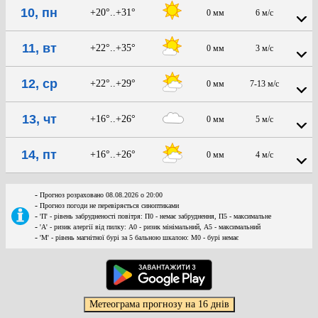
10, пн
+20°..+31°
0 мм
6 м/с
11, вт
+22°..+35°
0 мм
3 м/с
12, ср
+22°..+29°
0 мм
7-13 м/с
13, чт
+16°..+26°
0 мм
5 м/с
14, пт
+16°..+26°
0 мм
4 м/с
-
Прогноз розраховано 08.08.2026 о 20:00
-
Прогноз погоди не перевіряється синоптиками
-
'П' - рівень забрудненості повітря: П0 - немає забруднення, П5 - максимальне
-
'А' - ризик алергії від пилку: А0 - ризик мінімальний, А5 - максимальний
-
'М' - рівень магнітної бурі за 5 бальною шкалою: M0 - бурі немає