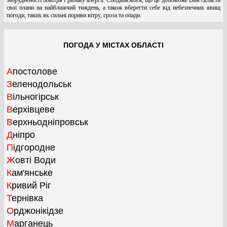
свої плани на найближчий тиждень, а також вберегти себе від небезпечних явищ
погоди, таких як сильні пориви вітру, гроза та опади.
ПОГОДА У МІСТАХ ОБЛАСТІ
Апостолове
Зеленодольськ
Вільногірськ
Верхівцеве
Верхньодніпровськ
Дніпро
Підгородне
Жовті Води
Кам'янське
Кривий Ріг
Тернівка
Орджонікідзе
Марганець