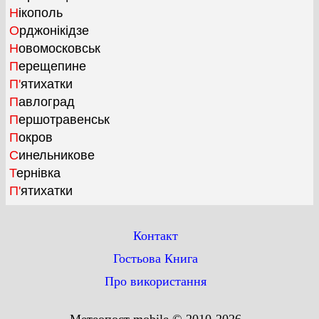
Нікополь
Орджонікідзе
Новомосковськ
Перещепине
П'ятихатки
Павлоград
Першотравенськ
Покров
Синельникове
Тернівка
П'ятихатки
Контакт
Гостьова Книга
Про використання