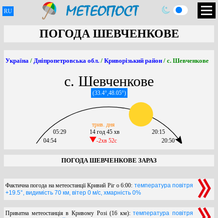
RU
ПОГОДА ШЕВЧЕНКОВЕ
Україна
/
Дніпропетровська обл.
/
Криворізький район
/ с. Шевченкове
с. Шевченкове
(33.4°,48.05°)
трив. дня
05:29
14 год 45 хв
20:15
04:54
-2хв 52c
20:50
ПОГОДА ШЕВЧЕНКОВЕ ЗАРАЗ
Фактична погода на метеостанції Кривий Ріг о 6:00:
температура повітря
+19.5°, видимість 70 км, вітер 0 м/с, хмарність 0%
Приватна метеостанція в Кривому Розі (16 км):
температура повітря