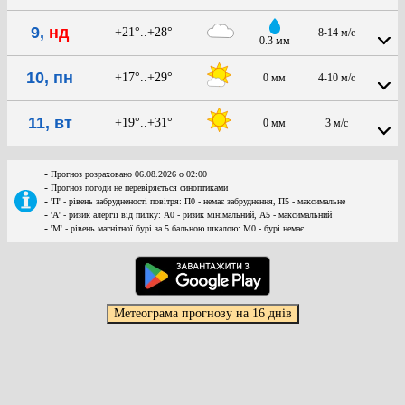
9,
нд
+21°..+28°
8-14 м/с
0.3 мм
10, пн
+17°..+29°
0 мм
4-10 м/с
11, вт
+19°..+31°
0 мм
3 м/с
-
Прогноз розраховано 06.08.2026 о 02:00
-
Прогноз погоди не перевіряється синоптиками
-
'П' - рівень забрудненості повітря: П0 - немає забруднення, П5 - максимальне
-
'А' - ризик алергії від пилку: А0 - ризик мінімальний, А5 - максимальний
-
'М' - рівень магнітної бурі за 5 бальною шкалою: M0 - бурі немає