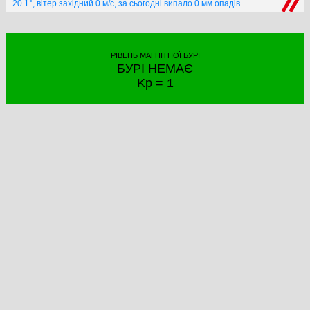
+20.1°, вітер західний 0 м/с, за сьогодні випало 0 мм опадів
РІВЕНЬ МАГНІТНОЇ БУРІ
БУРІ НЕМАЄ
Kp = 1