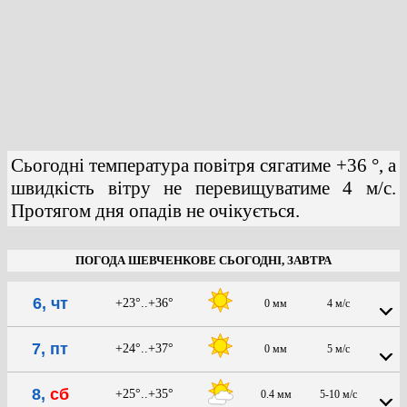
Сьогодні температура повітря сягатиме +36 °, а
швидкість вітру не перевищуватиме 4 м/с.
Протягом дня опадів не очікується.
ПОГОДА ШЕВЧЕНКОВЕ СЬОГОДНІ, ЗАВТРА
6, чт
+23°..+36°
0 мм
4 м/с
7, пт
+24°..+37°
0 мм
5 м/с
8,
сб
+25°..+35°
0.4 мм
5-10 м/с