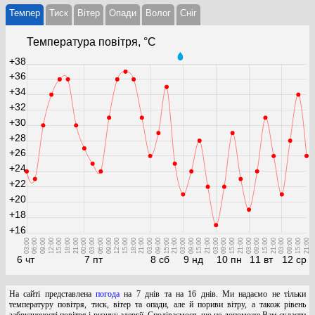
Темпер
Тиск
Вітер
Опади
Волог
Cніг
Температура повітря, °С
+38
+36
+34
+32
+30
+28
+26
+24
+22
+20
+18
+16
03:00
06:00
09:00
12:00
15:00
18:00
21:00
00:00
03:00
06:00
09:00
12:00
15:00
18:00
21:00
03:00
09:00
15:00
21:00
03:00
09:00
15:00
21:00
03:00
09:00
15:00
21:00
03:00
09:00
15:00
21:00
03:00
09:00
15:00
21:00
6 чт
7 пт
8 сб
9 нд
10 пн
11 вт
12 ср
На сайті представлена
погода
на 7 днів та на 16 днів. Ми надаємо не тільки
температуру повітря, тиск, вітер та опади, але й пориви вітру, а також рівень
забрудненості повітря і ризику алергії. Сподіваємося, що це допоможе Вам скласти