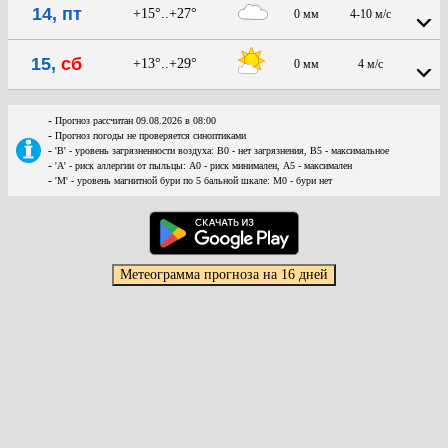
14, пт
+15°..+27°
0 мм
4-10 м/с
15,
сб
+13°..+29°
0 мм
4 м/с
-
Прогноз рассчитан 09.08.2026 в 08:00
-
Прогноз погоды не проверяется синоптиками
-
'В' - уровень загрязненности воздуха: В0 - нет загрязнения, В5 - максимальное
-
'А' - риск аллергии от пыльцы: А0 - риск минимален, А5 - максимален
-
'М' - уровень магнитной бури по 5 бальной шкале: М0 - бури нет