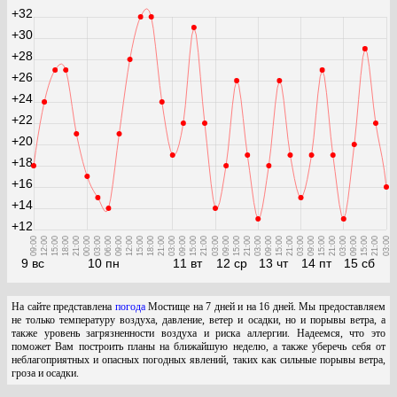
+32
+30
+28
+26
+24
+22
+20
+18
+16
+14
+12
09:00
12:00
15:00
18:00
21:00
00:00
03:00
06:00
09:00
12:00
15:00
18:00
21:00
03:00
09:00
15:00
21:00
03:00
09:00
15:00
21:00
03:00
09:00
15:00
21:00
03:00
09:00
15:00
21:00
03:00
09:00
15:00
21:00
03:00
9 вс
10 пн
11 вт
12 ср
13 чт
14 пт
15 сб
На сайте представлена
погода
Мостище на 7 дней и на 16 дней. Мы предоставляем
не только температуру воздуха, давление, ветер и осадки, но и порывы ветра, а
также уровень загрязненности воздуха и риска аллергии. Надеемся, что это
поможет Вам построить планы на ближайшую неделю, а также уберечь себя от
неблагоприятных и опасных погодных явлений, таких как сильные порывы ветра,
гроза и осадки.