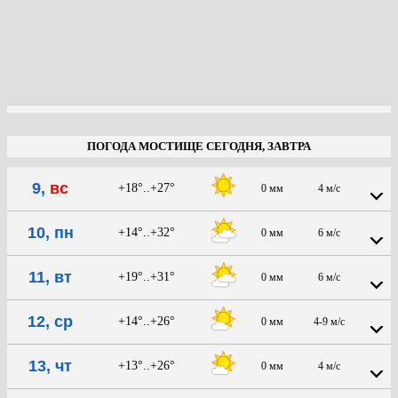
ПОГОДА МОСТИЩЕ СЕГОДНЯ, ЗАВТРА
9,
вс
+18°..+27°
0 мм
4 м/с
10, пн
+14°..+32°
0 мм
6 м/с
11, вт
+19°..+31°
0 мм
6 м/с
12, ср
+14°..+26°
0 мм
4-9 м/с
13, чт
+13°..+26°
0 мм
4 м/с