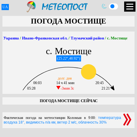
UA
ПОГОДА МОСТИЩЕ
Украина
/
Ивано-Франковская обл.
/
Тлумачский район
/ с. Мостище
с. Мостище
(25.22°,48.92°)
долг. дня
06:03
14 ч 41 мин
20:45
05:28
-3мин 3c
21:21
ПОГОДА МОСТИЩЕ СЕЙЧАС
Фактическая погода на метеостанции Коломыя в 9:00:
температура
воздуха 18°, видимость n/a км, ветер 2 м/с, облачность 30%