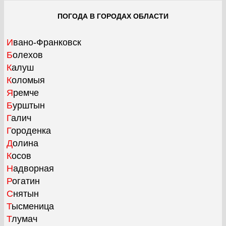
ПОГОДА В ГОРОДАХ ОБЛАСТИ
Ивано-Франковск
Болехов
Калуш
Коломыя
Яремче
Бурштын
Галич
Городенка
Долина
Косов
Надворная
Рогатин
Снятын
Тысменица
Тлумач