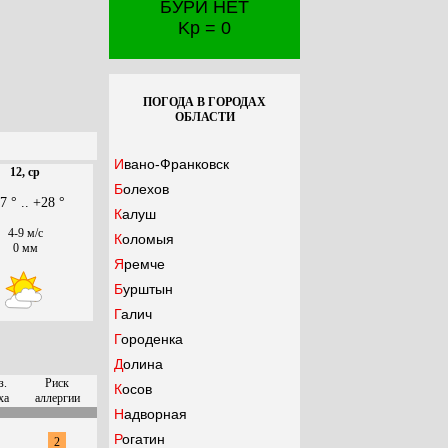
БУРИ НЕТ
Kp = 0
ПОГОДА В ГОРОДАХ
ОБЛАСТИ
Ивано-Франковск
12, ср
Болехов
7 ° .. +28 °
Калуш
4-9 м/с
Коломыя
0 мм
Яремче
Бурштын
Галич
Городенка
Долина
з.
Риск
Косов
ха
аллергии
Надворная
Рогатин
2