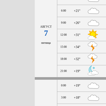
6:00
+21°
9:00
+26°
АВГУСТ
7
12:00
+31°
пятница
15:00
+34°
18:00
+32°
21:00
+19°
0:00
+19°
3:00
+18°