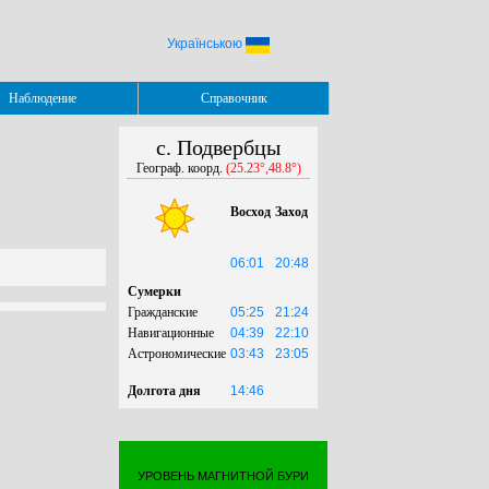
Українською
Наблюдение
Справочник
с. Подвербцы
Географ. коорд.
(25.23°,48.8°)
Восход
Заход
06:01
20:48
Сумерки
Гражданские
05:25
21:24
Навигационные
04:39
22:10
Астрономические
03:43
23:05
Долгота дня
14:46
УРОВЕНЬ МАГНИТНОЙ БУРИ