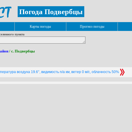
Погода Подвербцы
Карты погоды
Прогноз погоды
селенного пункта
район
/ с. Подвербцы
ература воздуха 19.6°, видимость n/a км, ветер 0 м/с, облачность 50%