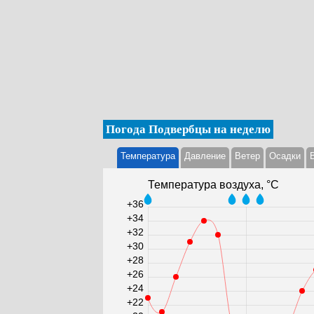
Погода Подвербцы на неделю
Температура
Давление
Ветер
Осадки
Температура воздуха, °С
+36
+34
+32
+30
+28
+26
+24
+22