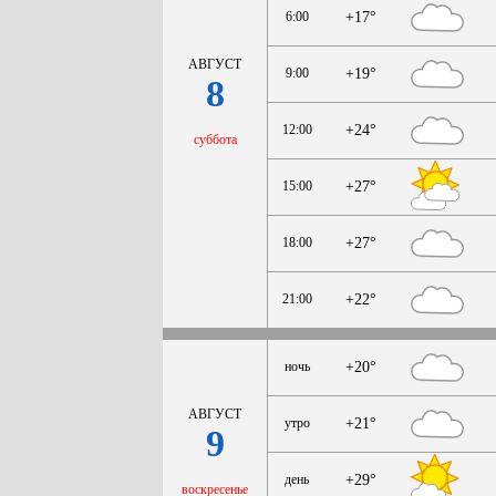
6:00
+17°
АВГУСТ
9:00
+19°
8
12:00
+24°
суббота
15:00
+27°
18:00
+27°
21:00
+22°
ночь
+20°
АВГУСТ
утро
+21°
9
день
+29°
воскресенье