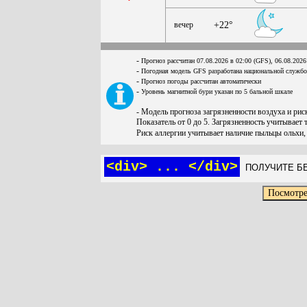
вечер
+22°
-
Прогноз рассчитан 07.08.2026 в 02:00 (GFS), 06.08.2026
-
Погодная модель GFS разработана национальной служб
-
Прогноз погоды рассчитан автоматически
-
Уровень магнитной бури указан по 5 бальной шкале
- Модель прогноза загрязненности воздуха и ри
Показатель от 0 до 5. Загрязненность учитывает 
Риск аллергии учитывает наличие пыльцы ольхи,
<div> ... </div>
ПОЛУЧИТЕ БЕ