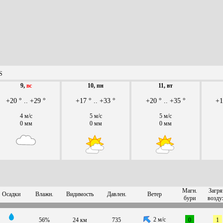
S
9,
вс
10, пн
11, вт
+20 ° .. +29 °
+17 ° .. +33 °
+20 ° .. +35 °
+1
4 м/с
5 м/с
5 м/с
0 мм
0 мм
0 мм
Магн.
Загря
Осадки
Влажн.
Видимость
Давлен.
Ветер
бури
возду
2 м/с
56%
24 км
735
0
1