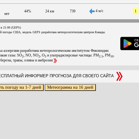
4 м/с
44%
24 км
739
1
нет
 в 21:00 (GEPS)
ой погоды США, модель GEPS разработана метеорологическим центром Канады.
ска аллергиии разработана метеорологическим институтом Финляндии.
такие газы: SO
, NO, NO
, O
и ультрадисперсные частицы: PM
, PM
.
2
2
3
2.5
10
 березы, травы, оливы и амброзии
СПЛАТНЫЙ ИНФОРМЕР ПРОГНОЗА ДЛЯ СВОЕГО САЙТА