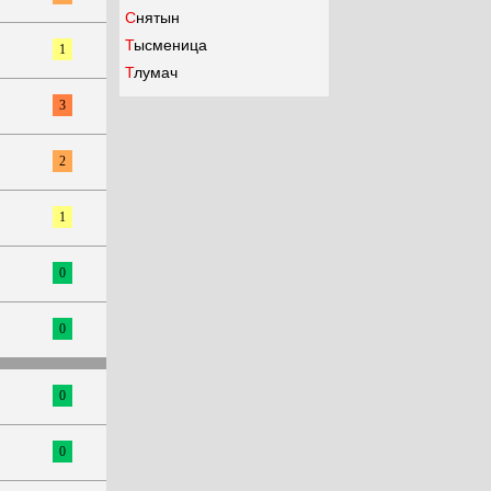
Снятын
Тысменица
1
Тлумач
3
2
1
0
0
0
0