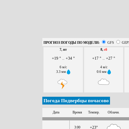
ПРОГНОЗ ПОГОДЫ ПО МОДЕЛИ:
GFS
GEP
7, пт
8,
сб
+19 ° .. +34 °
+17 ° .. +27 °
6 м/с
4 м/с
3.3 мм
0.6 мм
Погода Подвербцы почасово
Дата
Время
Темпер.
Облачн.
3:00
+23°