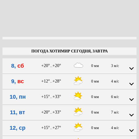
ПОГОДА ХОТИМИР СЕГОДНЯ, ЗАВТРА
8,
сб
+20°..+20°
0 мм
3 м/с
9,
вс
+12°..+28°
0 мм
4 м/с
10, пн
+15°..+33°
0 мм
6 м/с
11, вт
+20°..+33°
0 мм
7 м/с
12, ср
+15°..+27°
0 мм
4 м/с