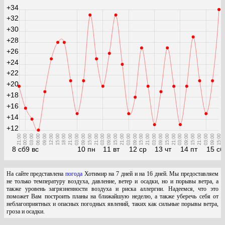
+34
+32
+30
+28
+26
+24
+22
+20
+18
+16
+14
+12
21:00
00:00
03:00
06:00
09:00
12:00
15:00
18:00
21:00
03:00
09:00
15:00
21:00
03:00
09:00
15:00
21:00
03:00
09:00
15:00
21:00
03:00
09:00
15:00
21:00
03:00
09:00
15:00
21:00
03:00
09:00
15:00
8 сб
9 вс
10 пн
11 вт
12 ср
13 чт
14 пт
15 сб
На сайте представлена
погода
Хотимир на 7 дней и на 16 дней. Мы предоставляем
не только температуру воздуха, давление, ветер и осадки, но и порывы ветра, а
также уровень загрязненности воздуха и риска аллергии. Надеемся, что это
поможет Вам построить планы на ближайшую неделю, а также уберечь себя от
неблагоприятных и опасных погодных явлений, таких как сильные порывы ветра,
гроза и осадки.