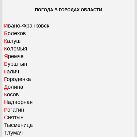
ПОГОДА В ГОРОДАХ ОБЛАСТИ
Ивано-Франковск
Болехов
Калуш
Коломыя
Яремче
Бурштын
Галич
Городенка
Долина
Косов
Надворная
Рогатин
Снятын
Тысменица
Тлумач