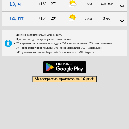
13, чт
+13°..+27°
0 мм
4-10 м/с
14, пт
+13°..+29°
0 мм
3 м/с
-
Прогноз рассчитан 08.08.2026 в 20:00
-
Прогноз погоды не проверяется синоптиками
-
'В' - уровень загрязненности воздуха: В0 - нет загрязнения, В5 - максимальное
-
'А' - риск аллергии от пыльцы: А0 - риск минимален, А5 - максимален
-
'М' - уровень магнитной бури по 5 бальной шкале: М0 - бури нет