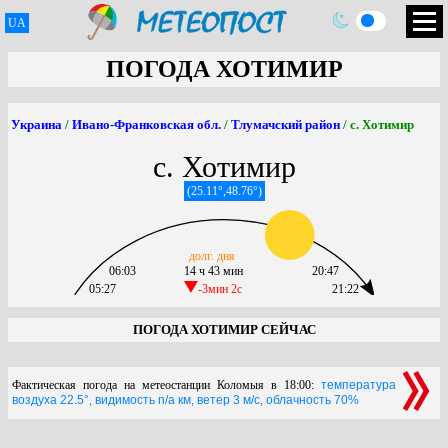
UA
ПОГОДА ХОТИМИР
Украина
/
Ивано-Франковская обл.
/
Тлумачский район
/ с. Хотимир
с. Хотимир
(25.11°,48.76°)
долг. дня
06:03
14 ч 43 мин
20:47
05:27
-3мин 2c
21:22
ПОГОДА ХОТИМИР СЕЙЧАС
Фактическая погода на метеостанции Коломыя в 18:00:
температура
воздуха 22.5°, видимость n/a км, ветер 3 м/с, облачность 70%