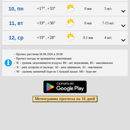
10, пн
+17°..+33°
0 мм
5 м/с
11, вт
+19°..+36°
0 мм
7-13 м/с
12, ср
+19°..+28°
0.1 мм
4 м/с
-
Прогноз рассчитан 06.08.2026 в 20:00
-
Прогноз погоды не проверяется синоптиками
-
'В' - уровень загрязненности воздуха: В0 - нет загрязнения, В5 - максимальное
-
'А' - риск аллергии от пыльцы: А0 - риск минимален, А5 - максимален
-
'М' - уровень магнитной бури по 5 бальной шкале: М0 - бури нет