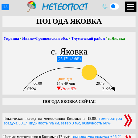
UA
ПОГОДА ЯКОВКА
Украина
/
Ивано-Франковская обл.
/
Тлумачский район
/ с. Яковка
с. Яковка
(25.17°,48.66°)
долг. дня
06:00
14 ч 49 мин
20:49
05:24
-2мин 57c
21:25
ПОГОДА ЯКОВКА СЕЙЧАС
Фактическая погода на метеостанции Коломыя в 18:00:
температура
воздуха 30.1°, видимость n/a км, ветер 3 м/с, облачность 60%
Частная метеостанция в Коломые (17 км):
температура воздуха +26.2°,