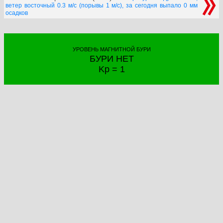
ветер восточный 0.3 м/с (порывы 1 м/с), за сегодня выпало 0 мм
осадков
УРОВЕНЬ МАГНИТНОЙ БУРИ
БУРИ НЕТ
Kp = 1