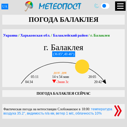
UA
ПОГОДА БАЛАКЛЕЯ
Украина
/
Харьковская обл.
/
Балаклейский район
/ г. Балаклея
г. Балаклея
(36.85°,49.46°)
долг. дня
05:11
14 ч 54 мин
20:05
04:34
-3мин 3c
20:42
ПОГОДА БАЛАКЛЕЯ СЕЙЧАС
Фактическая погода на метеостанции Слобожанское в 18:00:
температура
воздуха 35.2°, видимость n/a км, ветер 1 м/с, облачность 10%