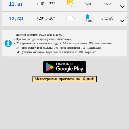
11, вт
+16°..+32°
0 мм
3 м/с
12, ср
+20°..+28°
5-12 м/с
0.7 мм
-
Прогноз рассчитан 06.08.2026 в 20:00
-
Прогноз погоды не проверяется синоптиками
-
'В' - уровень загрязненности воздуха: В0 - нет загрязнения, В5 - максимальное
-
'А' - риск аллергии от пыльцы: А0 - риск минимален, А5 - максимален
-
'М' - уровень магнитной бури по 5 бальной шкале: М0 - бури нет