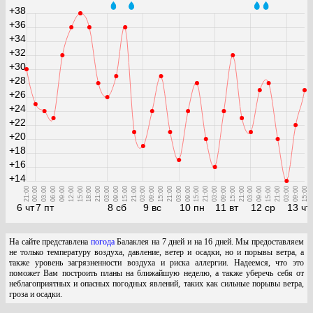
+38
+36
+34
+32
+30
+28
+26
+24
+22
+20
+18
+16
+14
21:00
00:00
03:00
06:00
09:00
12:00
15:00
18:00
21:00
03:00
09:00
15:00
21:00
03:00
09:00
15:00
21:00
03:00
09:00
15:00
21:00
03:00
09:00
15:00
21:00
03:00
09:00
15:00
21:00
03:00
09:00
15:00
6 чт
7 пт
8 сб
9 вс
10 пн
11 вт
12 ср
13 чт
На сайте представлена
погода
Балаклея на 7 дней и на 16 дней. Мы предоставляем
не только температуру воздуха, давление, ветер и осадки, но и порывы ветра, а
также уровень загрязненности воздуха и риска аллергии. Надеемся, что это
поможет Вам построить планы на ближайшую неделю, а также уберечь себя от
неблагоприятных и опасных погодных явлений, таких как сильные порывы ветра,
гроза и осадки.