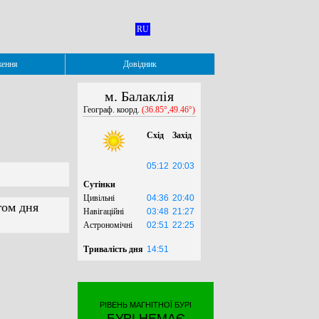
RU
ження
Довідник
м. Балаклія
Географ. коорд.
(36.85°,49.46°)
Схід
Захід
05:12
20:03
Сутінки
Цивільні
04:36
20:40
гом дня
Навігаційні
03:48
21:27
Астрономічні
02:51
22:25
Тривалість дня
14:51
РІВЕНЬ МАГНІТНОЇ БУРІ
БУРІ НЕМАЄ