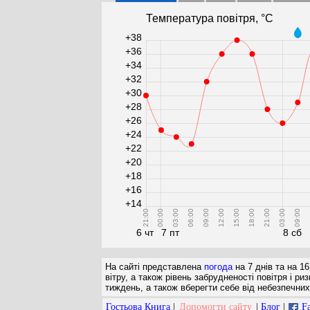
Температура повітря, °С
+38
+36
+34
+32
+30
+28
+26
+24
+22
+20
+18
+16
+14
21:00
00:00
03:00
06:00
09:00
12:00
15:00
18:00
21:00
03:00
09:00
1
6 чт
7 пт
8 сб
На сайті представлена
погода
на 7 днів та на 16
вітру, а також рівень забрудненості повітря і 
тиждень, а також вберегти себе від небезпечних 
Гостьова Книга
|
Допомогти сайту
|
Блог
|
F