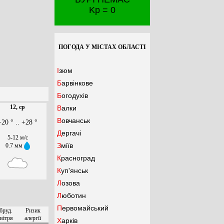
Kp = 0
ПОГОДА У МІСТАХ ОБЛАСТІ
Ізюм
Барвінкове
Богодухів
12, ср
Валки
Вовчанськ
+20 ° .. +28 °
Дергачі
5-12 м/с
Зміїв
0.7 мм
Красноград
Куп'янськ
Лозова
Люботин
Первомайський
бруд.
Ризик
вітря
алергії
Харків