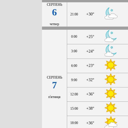
СЕРПЕНЬ
6
+30°
21:00
четвер
0:00
+25°
3:00
+24°
+23°
6:00
СЕРПЕНЬ
+32°
9:00
7
+36°
12:00
п'ятниця
+38°
15:00
18:00
+36°