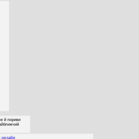
ле й пориви
найближчий
о онлайн