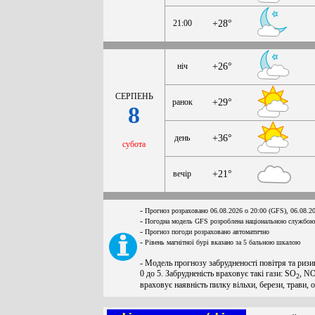
21:00
+28°
ніч
+26°
СЕРПЕНЬ
ранок
+29°
8
день
+36°
субота
вечір
+21°
-
Прогноз розраховано 06.08.2026 о 20:00 (GFS), 06.08.2
-
Погодна модель GFS розроблена національною службою
-
Прогноз погоди розраховано автоматично
-
Рівень магнітної бурі вказано за 5 бальною шкалою
- Модель прогнозу забрудненості повітря та ризи
0 до 5. Забрудненість враховує такі гази: SO
, N
2
враховує наявність пилку вільхи, берези, трави, 