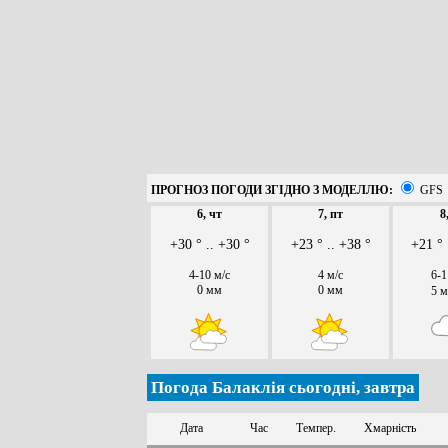
ПРОГНОЗ ПОГОДИ ЗГІДНО З МОДЕЛЛЮ:
GFS
6, чт
7, пт
8
+30 ° .. +30 °
+23 ° .. +38 °
+21 ° 
4-10 м/с
4 м/с
6-1
0 мм
0 мм
5 
Погода Балаклія сьогодні, завтра
Дата
Час
Темпер.
Хмарність