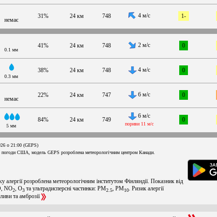
4 м/с
31%
24 км
748
1-
немає
2 м/с
41%
24 км
748
0
0.1 мм
4 м/с
38%
24 км
748
0
0.3 мм
6 м/с
22%
24 км
747
0
немає
6 м/с
84%
24 км
749
0
пориви 11 м/с
5 мм
026 о 21:00 (GEPS)
 погоди США, модель GEPS розроблена метеорологічним центром Канади.
ку алергії розроблена метеорологічним інститутом Фінляндії. Показник від
O, NO
, O
та ультрадисперсні частинки: PM
, PM
. Ризик алергії
2
3
2.5
10
оливи та амброзії