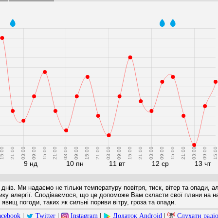
5:00
21:00
03:00
09:00
15:00
21:00
03:00
09:00
15:00
21:00
03:00
09:00
15:00
21:00
03:00
09:00
15:00
21:00
03:00
09:00
15:00
9 нд
10 пн
11 вт
12 ср
13 чт
 днів. Ми надаємо не тільки температуру повітря, тиск, вітер та опади, а
ризику алергії. Сподіваємося, що це допоможе Вам скласти свої плани на 
явищ погоди, таких як сильні пориви вітру, гроза та опади.
acebook
|
Twitter
|
Instagram
|
Додаток Android
|
Слухати раді