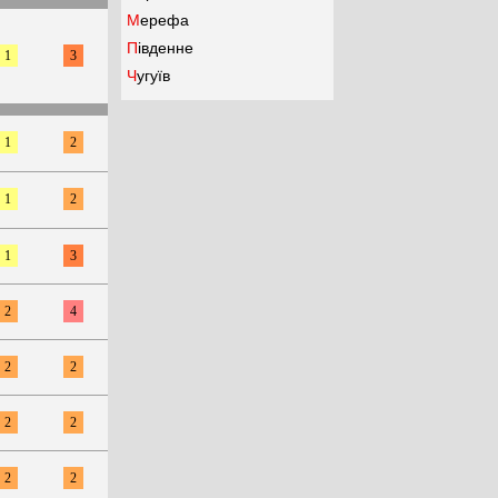
Мерефа
Південне
1
3
Чугуїв
1
2
1
2
1
3
2
4
2
2
2
2
2
2