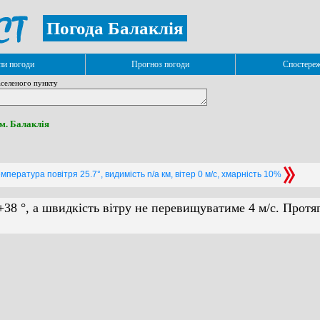
Погода Балаклія
и погоди
Прогноз погоди
Спостере
селеного пункту
 м. Балаклія
мпература повітря 25.7°, видимість n/a км, вітер 0 м/с, хмарність 10%
+38 °, а швидкість вітру не перевищуватиме 4 м/с. Протя