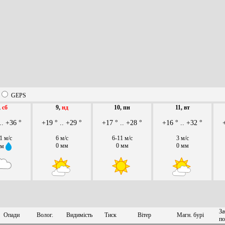
GEPS
,
сб
9,
нд
10, пн
11, вт
.. +36 °
+19 ° .. +29 °
+17 ° .. +28 °
+16 ° .. +32 °
1 м/с
6 м/с
6-11 м/с
3 м/с
0 мм
0 мм
0 мм
мм
За
Опади
Волог.
Видимість
Тиск
Вітер
Магн. бурі
по