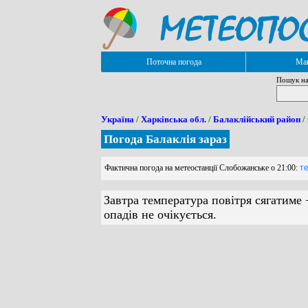
Поточна погода
Мап
Пошук на
Україна
/
Харківська обл.
/
Балаклійський район
/
Погода Балаклія зараз
Фактична погода на метеостанції Слобожанське о 21:00:
те
Завтра температура повітря сягатиме 
опадів не очікується.