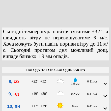
Сьогодні температура повітря сягатиме +32 °, а
швидкість вітру не перевищуватиме 6 м/с.
Хоча можуть бути навіть пориви вітру до 11 м/
с. Сьогодні протягом дня можливий дощ,
випаде близько 1.9 мм опадів.
ПОГОДА ЧУГУЇВ СЬОГОДНІ, ЗАВТРА
8,
сб
+22°..+32°
6-11 м/с
1.9 мм
9,
нд
+19°..+30°
0.2 мм
6-11 м/с
10, пн
+17°..+29°
0 мм
6-11 м/с