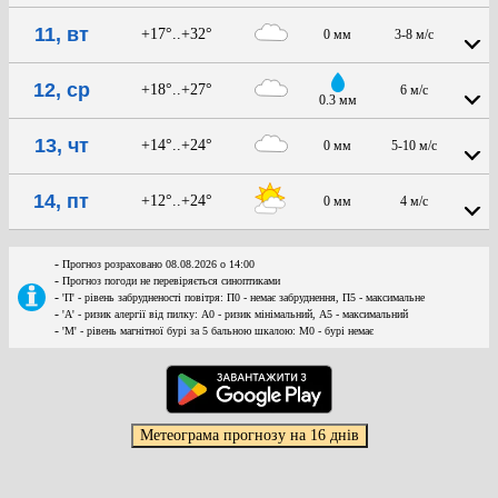
11, вт
+17°..+32°
0 мм
3-8 м/с
12, ср
+18°..+27°
6 м/с
0.3 мм
13, чт
+14°..+24°
0 мм
5-10 м/с
14, пт
+12°..+24°
0 мм
4 м/с
-
Прогноз розраховано 08.08.2026 о 14:00
-
Прогноз погоди не перевіряється синоптиками
-
'П' - рівень забрудненості повітря: П0 - немає забруднення, П5 - максимальне
-
'А' - ризик алергії від пилку: А0 - ризик мінімальний, А5 - максимальний
-
'М' - рівень магнітної бурі за 5 бальною шкалою: M0 - бурі немає