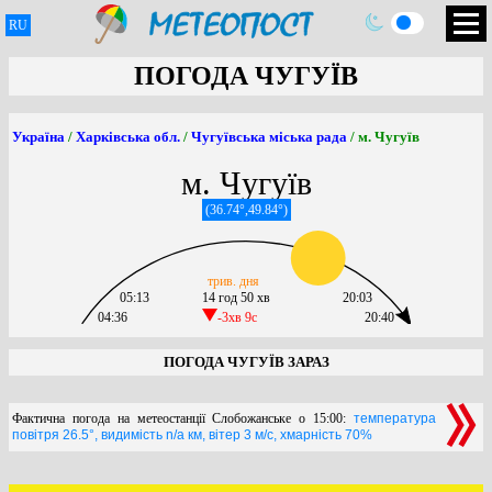
RU
ПОГОДА ЧУГУЇВ
Україна
/
Харківська обл.
/
Чугуївська міська рада
/ м. Чугуїв
м. Чугуїв
(36.74°,49.84°)
трив. дня
05:13
14 год 50 хв
20:03
04:36
-3хв 9c
20:40
ПОГОДА ЧУГУЇВ ЗАРАЗ
Фактична погода на метеостанції Слобожанське о 15:00:
температура
повітря 26.5°, видимість n/a км, вітер 3 м/с, хмарність 70%