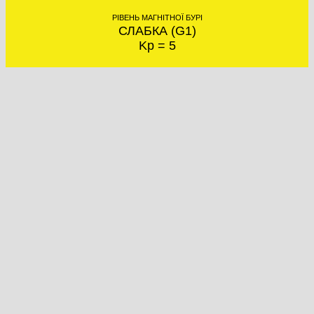
РІВЕНЬ МАГНІТНОЇ БУРІ
СЛАБКА (G1)
Kp = 5