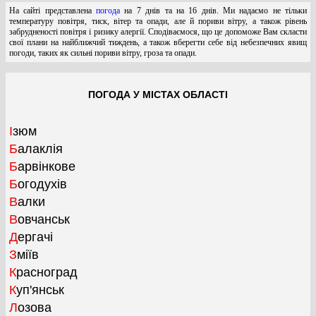
На сайті представлена
погода
на 7 днів та на 16 днів. Ми надаємо не тільки
температуру повітря, тиск, вітер та опади, але й пориви вітру, а також рівень
забрудненості повітря і ризику алергії. Сподіваємося, що це допоможе Вам скласти
свої плани на найближчий тиждень, а також вберегти себе від небезпечних явищ
погоди, таких як сильні пориви вітру, гроза та опади.
ПОГОДА У МІСТАХ ОБЛАСТІ
Ізюм
Балаклія
Барвінкове
Богодухів
Валки
Вовчанськ
Дергачі
Зміїв
Красноград
Куп'янськ
Лозова