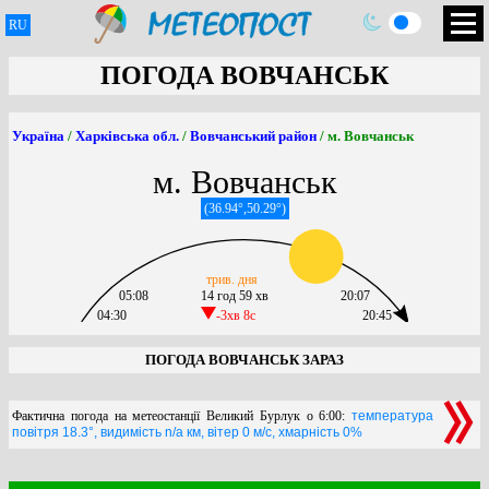
RU
ПОГОДА ВОВЧАНСЬК
Україна
/
Харківська обл.
/
Вовчанський район
/ м. Вовчанськ
м. Вовчанськ
(36.94°,50.29°)
трив. дня
05:08
14 год 59 хв
20:07
04:30
-3хв 8c
20:45
ПОГОДА ВОВЧАНСЬК ЗАРАЗ
Фактична погода на метеостанції Великий Бурлук о 6:00:
температура
повітря 18.3°, видимість n/a км, вітер 0 м/с, хмарність 0%