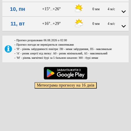
10, пн
+15°..+26°
0 мм
4 м/с
11, вт
+16°..+29°
0 мм
4 м/с
-
Прогноз розраховано 06.08.2026 о 02:00
-
Прогноз погоди не перевіряється синоптиками
-
'П' - рівень забрудненості повітря: П0 - немає забруднення, П5 - максимальне
-
'А' - ризик алергії від пилку: А0 - ризик мінімальний, А5 - максимальний
-
'М' - рівень магнітної бурі за 5 бальною шкалою: M0 - бурі немає