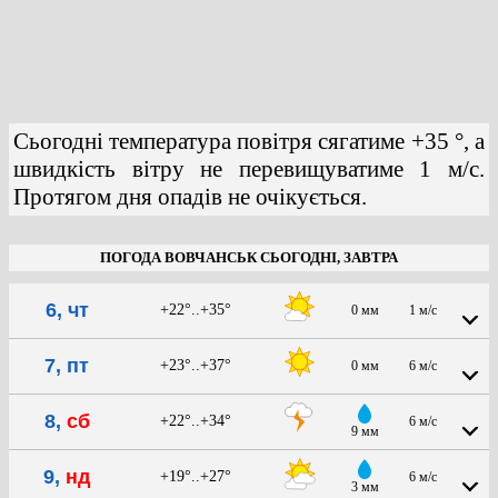
Сьогодні температура повітря сягатиме +35 °, а
швидкість вітру не перевищуватиме 1 м/с.
Протягом дня опадів не очікується.
ПОГОДА ВОВЧАНСЬК СЬОГОДНІ, ЗАВТРА
6, чт
+22°..+35°
0 мм
1 м/с
7, пт
+23°..+37°
0 мм
6 м/с
8,
сб
+22°..+34°
6 м/с
9 мм
9,
нд
+19°..+27°
6 м/с
3 мм