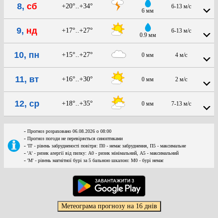
8,
сб
+20°..+34°
6-13 м/с
6 мм
9,
нд
+17°..+27°
6-13 м/с
0.9 мм
10, пн
+15°..+27°
0 мм
4 м/с
11, вт
+16°..+30°
0 мм
2 м/с
12, ср
+18°..+35°
0 мм
7-13 м/с
-
Прогноз розраховано 06.08.2026 о 08:00
-
Прогноз погоди не перевіряється синоптиками
-
'П' - рівень забрудненості повітря: П0 - немає забруднення, П5 - максимальне
-
'А' - ризик алергії від пилку: А0 - ризик мінімальний, А5 - максимальний
-
'М' - рівень магнітної бурі за 5 бальною шкалою: M0 - бурі немає