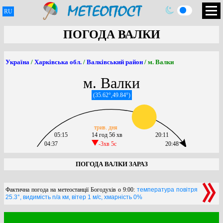
RU
ПОГОДА ВАЛКИ
Україна
/
Харківська обл.
/
Валківський район
/ м. Валки
м. Валки
(35.62°,49.84°)
трив. дня
05:15
14 год 56 хв
20:11
04:37
-3хв 5c
20:48
ПОГОДА ВАЛКИ ЗАРАЗ
Фактична погода на метеостанції Богодухів о 9:00:
температура повітря
25.3°, видимість n/a км, вітер 1 м/с, хмарність 0%