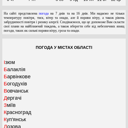
На сайті представлена
погода
на 7 днів та на 16 днів. Ми надаємо не тільки
температуру повітря, тиск, вітер та опади, але й пориви вітру, а також рівень
забрудненості повітря і ризику алергії. Сподіваємося, що це допоможе Вам скласти
свої плани на найближчий тиждень, а також вберегти себе від небезпечних явищ
погоди, таких як сильні пориви вітру, гроза та опади.
ПОГОДА У МІСТАХ ОБЛАСТІ
Ізюм
Балаклія
Барвінкове
Богодухів
Вовчанськ
Дергачі
Зміїв
Красноград
Куп'янськ
Лозова