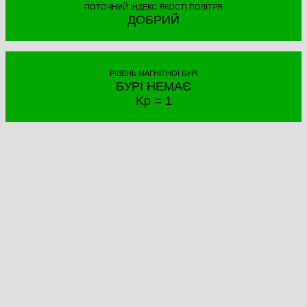
ПОТОЧНИЙ ІНДЕКС ЯКОСТІ ПОВІТРЯ
ДОБРИЙ
РІВЕНЬ МАГНІТНОЇ БУРІ
БУРІ НЕМАЄ
Kp = 1