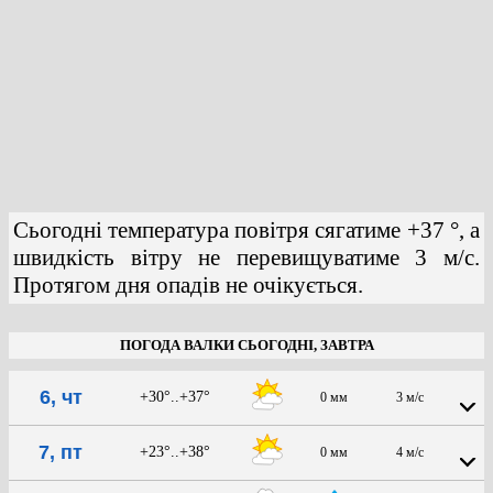
Сьогодні температура повітря сягатиме +37 °, а
швидкість вітру не перевищуватиме 3 м/с.
Протягом дня опадів не очікується.
ПОГОДА ВАЛКИ СЬОГОДНІ, ЗАВТРА
6, чт
+30°..+37°
0 мм
3 м/с
7, пт
+23°..+38°
0 мм
4 м/с