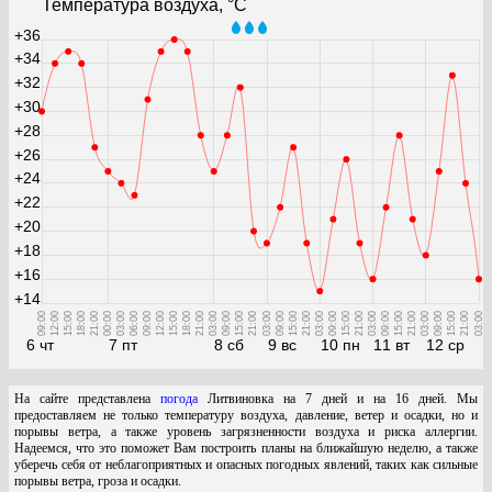
Температура воздуха, °С
+36
+34
+32
+30
+28
+26
+24
+22
+20
+18
+16
+14
09:00
12:00
15:00
18:00
21:00
00:00
03:00
06:00
09:00
12:00
15:00
18:00
21:00
03:00
09:00
15:00
21:00
03:00
09:00
15:00
21:00
03:00
09:00
15:00
21:00
03:00
09:00
15:00
21:00
03:00
09:00
15:00
21:00
03:00
6 чт
7 пт
8 сб
9 вс
10 пн
11 вт
12 ср
На сайте представлена
погода
Литвиновка на 7 дней и на 16 дней. Мы
предоставляем не только температуру воздуха, давление, ветер и осадки, но и
порывы ветра, а также уровень загрязненности воздуха и риска аллергии.
Надеемся, что это поможет Вам построить планы на ближайшую неделю, а также
уберечь себя от неблагоприятных и опасных погодных явлений, таких как сильные
порывы ветра, гроза и осадки.