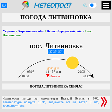
UA
ПОГОДА ЛИТВИНОВКА
Украина
/
Харьковская обл.
/
Великобурлукский район
/ пос.
Литвиновка
пос. Литвиновка
(37.37°,50°)
долг. дня
05:07
14 ч 57 мин
20:05
04:30
-3мин 7c
20:42
ПОГОДА ЛИТВИНОВКА СЕЙЧАС
Фактическая погода на метеостанции Великий Бурлук в 6:00:
температура воздуха 18.3°, видимость n/a км, ветер 0 м/с,
облачность 0%