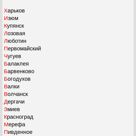
Харьков
Изюм
Купянск
Лозовая
Люботин
Первомайский
Чугуев
Балаклея
Барвенково
Богодухов
Валки
Волчанск
Дергачи
Змиев
Красноград
Мерефа
Пивденное