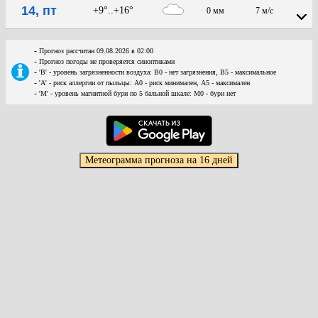
14, пт
+9°..+16°
0 мм
7 м/с
-
Прогноз рассчитан 09.08.2026 в 02:00
-
Прогноз погоды не проверяется синоптиками
-
'В' - уровень загрязненности воздуха: В0 - нет загрязнения, В5 - максимальное
-
'А' - риск аллергии от пыльцы: А0 - риск минимален, А5 - максимален
-
'М' - уровень магнитной бури по 5 бальной шкале: М0 - бури нет