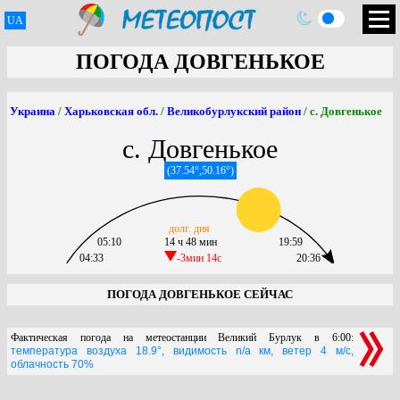
UA
ПОГОДА ДОВГЕНЬКОЕ
Украина
/
Харьковская обл.
/
Великобурлукский район
/ с. Довгенькое
с. Довгенькое
(37.54°,50.16°)
долг. дня
05:10
14 ч 48 мин
19:59
04:33
-3мин 14c
20:36
ПОГОДА ДОВГЕНЬКОЕ СЕЙЧАС
Фактическая погода на метеостанции Великий Бурлук в 6:00:
температура воздуха 18.9°, видимость n/a км, ветер 4 м/с,
облачность 70%