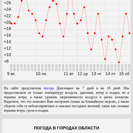
+26
+24
+22
+20
+18
+16
+14
+12
+10
+8
03:00
06:00
09:00
12:00
15:00
18:00
21:00
00:00
03:00
06:00
09:00
12:00
15:00
18:00
21:00
03:00
09:00
15:00
21:00
03:00
09:00
15:00
21:00
03:00
09:00
15:00
21:00
03:00
09:00
15:00
21:00
03:00
09:00
15:00
21:00
9 вс
10 пн
11 вт
12 ср
13 чт
14 пт
15 сб
На сайте представлена
погода
Довгенькое на 7 дней и на 16 дней. Мы
предоставляем не только температуру воздуха, давление, ветер и осадки, но и
порывы ветра, а также уровень загрязненности воздуха и риска аллергии.
Надеемся, что это поможет Вам построить планы на ближайшую неделю, а также
уберечь себя от неблагоприятных и опасных погодных явлений, таких как сильные
порывы ветра, гроза и осадки.
ПОГОДА В ГОРОДАХ ОБЛАСТИ