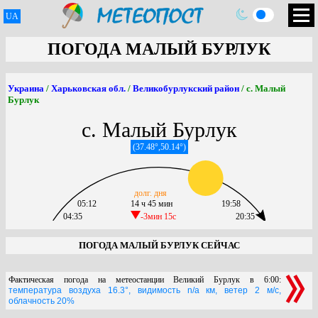
UA
ПОГОДА МАЛЫЙ БУРЛУК
Украина
/
Харьковская обл.
/
Великобурлукский район
/ с. Малый
Бурлук
с. Малый Бурлук
(37.48°,50.14°)
долг. дня
05:12
14 ч 45 мин
19:58
04:35
-3мин 15c
20:35
ПОГОДА МАЛЫЙ БУРЛУК СЕЙЧАС
Фактическая погода на метеостанции Великий Бурлук в 6:00:
температура воздуха 16.3°, видимость n/a км, ветер 2 м/с,
облачность 20%