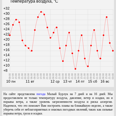
Температура воздуха, °С
+32
+30
+28
+26
+24
+22
+20
+18
+16
+14
+12
+10
+8
09:00
12:00
15:00
18:00
21:00
00:00
03:00
06:00
09:00
12:00
15:00
18:00
21:00
03:00
09:00
15:00
21:00
03:00
09:00
15:00
21:00
03:00
09:00
15:00
21:00
03:00
09:00
15:00
21:00
03:00
09:00
15:00
21:00
03:00
10 пн
11 вт
12 ср
13 чт
14 пт
15 сб
16 вс
На сайте представлена
погода
Малый Бурлук на 7 дней и на 16 дней. Мы
предоставляем не только температуру воздуха, давление, ветер и осадки, но и
порывы ветра, а также уровень загрязненности воздуха и риска аллергии.
Надеемся, что это поможет Вам построить планы на ближайшую неделю, а также
уберечь себя от неблагоприятных и опасных погодных явлений, таких как сильные
порывы ветра, гроза и осадки.