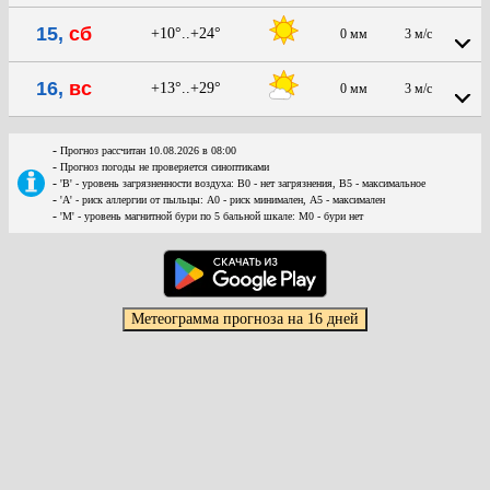
15,
сб
+10°..+24°
0 мм
3 м/с
16,
вс
+13°..+29°
0 мм
3 м/с
-
Прогноз рассчитан 10.08.2026 в 08:00
-
Прогноз погоды не проверяется синоптиками
-
'В' - уровень загрязненности воздуха: В0 - нет загрязнения, В5 - максимальное
-
'А' - риск аллергии от пыльцы: А0 - риск минимален, А5 - максимален
-
'М' - уровень магнитной бури по 5 бальной шкале: М0 - бури нет