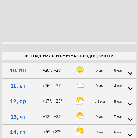
ПОГОДА МАЛЫЙ БУРЛУК СЕГОДНЯ, ЗАВТРА
10, пн
+20°..+28°
0 мм
6 м/с
11, вт
+16°..+31°
0 мм
4 м/с
12, ср
+17°..+25°
0.1 мм
8 м/с
13, чт
+12°..+23°
0 мм
7 м/с
14, пт
+9°..+22°
0 мм
6 м/с