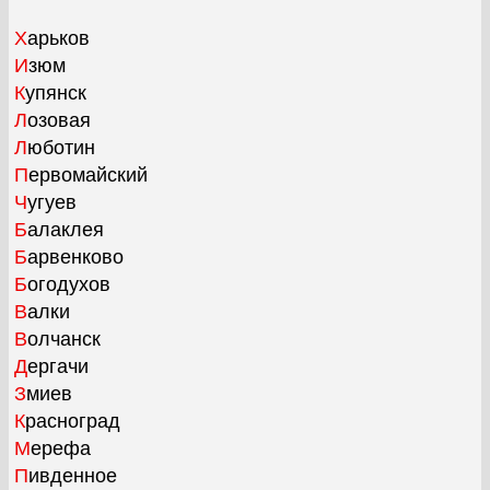
Харьков
Изюм
Купянск
Лозовая
Люботин
Первомайский
Чугуев
Балаклея
Барвенково
Богодухов
Валки
Волчанск
Дергачи
Змиев
Красноград
Мерефа
Пивденное