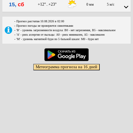
15,
сб
+12°..+23°
0 мм
5 м/с
-
Прогноз рассчитан 10.08.2026 в 02:00
-
Прогноз погоды не проверяется синоптиками
-
'В' - уровень загрязненности воздуха: В0 - нет загрязнения, В5 - максимальное
-
'А' - риск аллергии от пыльцы: А0 - риск минимален, А5 - максимален
-
'М' - уровень магнитной бури по 5 бальной шкале: М0 - бури нет