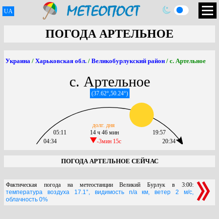
UA
ПОГОДА АРТЕЛЬНОЕ
Украина
/
Харьковская обл.
/
Великобурлукский район
/ с. Артельное
с. Артельное
(37.62°,50.24°)
долг. дня
05:11
14 ч 46 мин
19:57
04:34
-3мин 15c
20:34
ПОГОДА АРТЕЛЬНОЕ СЕЙЧАС
Фактическая погода на метеостанции Великий Бурлук в 3:00:
температура воздуха 17.1°, видимость n/a км, ветер 2 м/с,
облачность 0%