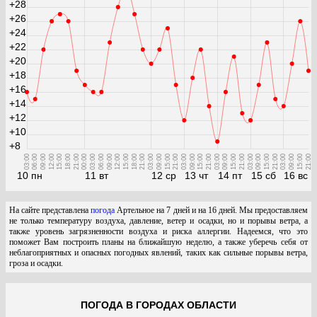
+28
+26
+24
+22
+20
+18
+16
+14
+12
+10
+8
03:00
06:00
09:00
12:00
15:00
18:00
21:00
00:00
03:00
06:00
09:00
12:00
15:00
18:00
21:00
03:00
09:00
15:00
21:00
03:00
09:00
15:00
21:00
03:00
09:00
15:00
21:00
03:00
09:00
15:00
21:00
03:00
09:00
15:00
21:00
10 пн
11 вт
12 ср
13 чт
14 пт
15 сб
16 вс
На сайте представлена
погода
Артельное на 7 дней и на 16 дней. Мы предоставляем
не только температуру воздуха, давление, ветер и осадки, но и порывы ветра, а
также уровень загрязненности воздуха и риска аллергии. Надеемся, что это
поможет Вам построить планы на ближайшую неделю, а также уберечь себя от
неблагоприятных и опасных погодных явлений, таких как сильные порывы ветра,
гроза и осадки.
ПОГОДА В ГОРОДАХ ОБЛАСТИ