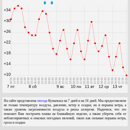
+34
+30
+26
+22
+18
+14
+10
09:00
12:00
15:00
18:00
21:00
00:00
03:00
06:00
09:00
12:00
15:00
18:00
21:00
03:00
09:00
15:00
21:00
03:00
09:00
15:00
21:00
03:00
09:00
15:00
21:00
03:00
09:00
15:00
21:00
03:00
09:00
15:00
21:00
03:00
7 пт
8 сб
9 вс
10 пн
11 вт
12 ср
13 чт
На сайте представлена
погода
Купьеваха на 7 дней и на 16 дней. Мы предоставляем
не только температуру воздуха, давление, ветер и осадки, но и порывы ветра, а
также уровень загрязненности воздуха и риска аллергии. Надеемся, что это
поможет Вам построить планы на ближайшую неделю, а также уберечь себя от
неблагоприятных и опасных погодных явлений, таких как сильные порывы ветра,
гроза и осадки.