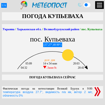
UA
ПОГОДА КУПЬЕВАХА
Украина
/
Харьковская обл.
/
Великобурлукский район
/ пос. Купьеваха
пос. Купьеваха
(37.27°,49.99°)
долг. дня
05:09
14 ч 54 мин
20:03
04:32
-3мин 9c
20:41
ПОГОДА КУПЬЕВАХА СЕЙЧАС
Фактическая погода на метеостанции Великий Бурлук в 9:00:
температура воздуха 27.7°, видимость n/a км, ветер 2 м/с,
облачность 0%