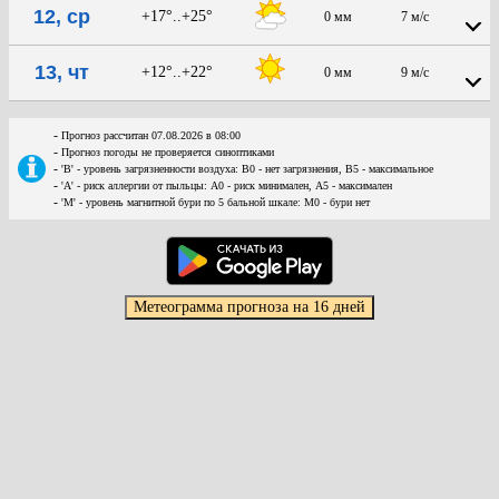
12, ср
+17°..+25°
0 мм
7 м/с
13, чт
+12°..+22°
0 мм
9 м/с
-
Прогноз рассчитан 07.08.2026 в 08:00
-
Прогноз погоды не проверяется синоптиками
-
'В' - уровень загрязненности воздуха: В0 - нет загрязнения, В5 - максимальное
-
'А' - риск аллергии от пыльцы: А0 - риск минимален, А5 - максимален
-
'М' - уровень магнитной бури по 5 бальной шкале: М0 - бури нет