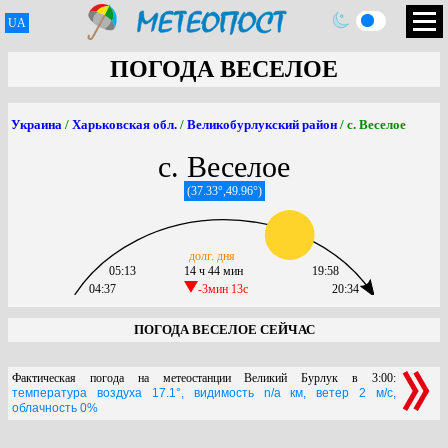
UA
ПОГОДА ВЕСЕЛОЕ
Украина
/
Харьковская обл.
/
Великобурлукский район
/ с. Веселое
с. Веселое
(37.33°,49.96°)
долг. дня
05:13
14 ч 44 мин
19:58
04:37
-3мин 13c
20:34
ПОГОДА ВЕСЕЛОЕ СЕЙЧАС
Фактическая погода на метеостанции Великий Бурлук в 3:00:
температура воздуха 17.1°, видимость n/a км, ветер 2 м/с,
облачность 0%