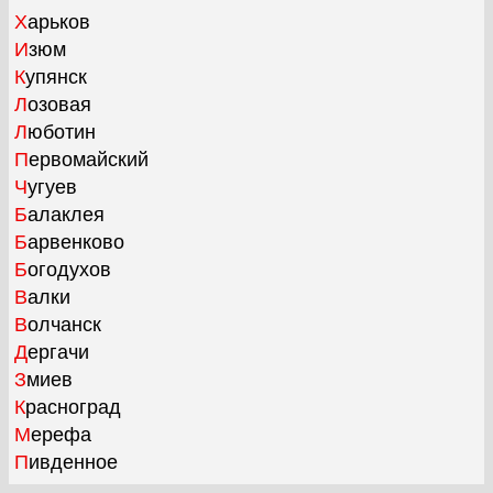
Харьков
Изюм
Купянск
Лозовая
Люботин
Первомайский
Чугуев
Балаклея
Барвенково
Богодухов
Валки
Волчанск
Дергачи
Змиев
Красноград
Мерефа
Пивденное