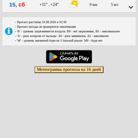
15,
сб
+11°..+24°
0 мм
5 м/с
-
Прогноз рассчитан 10.08.2026 в 02:00
-
Прогноз погоды не проверяется синоптиками
-
'В' - уровень загрязненности воздуха: В0 - нет загрязнения, В5 - максимальное
-
'А' - риск аллергии от пыльцы: А0 - риск минимален, А5 - максимален
-
'М' - уровень магнитной бури по 5 бальной шкале: М0 - бури нет