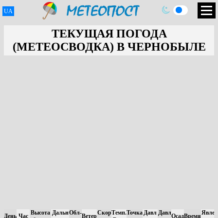
UA
ТЕКУЩАЯ ПОГОДА
(МЕТЕОСВОДКА) В ЧЕРНОБЫЛЕ
Высота
Дальн
Обл-
Скор
Темп.
Точка
Давл
Давл
Явлен
День
Час
Ветер
Осад
Время