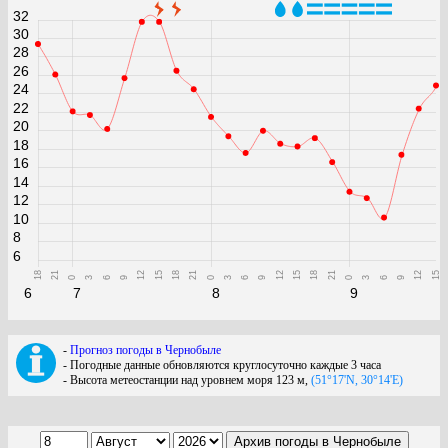
32
30
28
26
24
22
20
18
16
14
12
10
8
6
18
21
12
15
18
21
12
15
18
21
12
15
0
3
6
9
0
3
6
9
0
3
6
9
6
7
8
9
-
Прогноз погоды в Чернобыле
- Погодные данные обновляются круглосуточно каждые 3 часа
- Высота метеостанции над уровнем моря 123 м,
(51°17'N, 30°14'E)