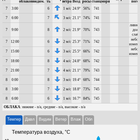
облаков
видим.
ть
ветра
Возд
росы
станц
моря
пого
7
3:00
6
1 м/с
24.9°
56%
741
7
6:00
7
3 м/с
21.1°
74%
741
ливне
7
9:00
8
2 м/с
21.9°
70%
743
дож
слаб
небо 
7
12:00
6
2 м/с
25.3°
71%
742
измен
небо 
7
15:00
6
3 м/с
25.5°
66%
742
измен
7
18:00
8
4 м/с
24.8°
68%
742
7
21:00
7
4 м/с
21.1°
79%
743
8
0:00
8
3 м/с
19.4°
68%
744
8
3:00
7
2 м/с
18.8°
73%
745
8
6:00
6
1 м/с
16.7°
84%
745
ОБЛАКА
: нижние - n/a, средние - n/a, высокие - n/a
Темпер
Давл
Видим
Ветер
Влаж
Обл
Температура воздуха, °C