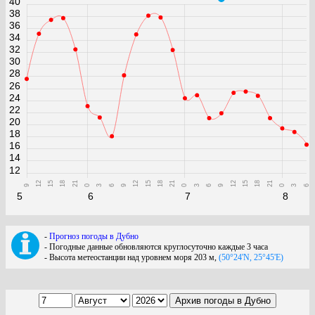
40
38
36
34
32
30
28
26
24
22
20
18
16
14
12
12
15
18
21
12
15
18
21
12
15
18
21
9
0
3
6
9
0
3
6
9
0
3
6
5
6
7
8
-
Прогноз погоды в Дубно
- Погодные данные обновляются круглосуточно каждые 3 часа
- Высота метеостанции над уровнем моря 203 м,
(50°24'N, 25°45'E)