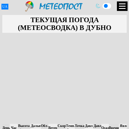
UA
ТЕКУЩАЯ ПОГОДА
(МЕТЕОСВОДКА) В ДУБНО
Высота
Дальн
Обл-
Скор
Темп.
Точка
Давл
Давл
Явле
День
Час
Ветер
Осад
Время