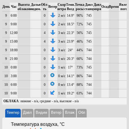
Высота
Дальн
Обл-
Скор
Темп.
Точка
Давл
Давл
Явлен
День
Час
Ветер
Осад
Время
облаков
видим.
ть
ветра
Возд
росы
станц
моря
пого
9
6:00
0
2 м/с
14.9°
90%
745
9
9:00
0
2 м/с
18.5°
72%
745
9
12:00
4
3 м/с
22.3°
56%
745
9
15:00
4
3 м/с
23.9°
46%
745
9
18:00
0
3 м/с
24°
44%
744
9
21:00
0
1 м/с
20.3°
60%
744
10
0:00
0
1 м/с
17°
73%
745
10
3:00
0
0 м/с
14.1°
86%
744
10
6:00
0
0 м/с
13.4°
88%
744
10
9:00
0
1 м/с
19.2°
63%
744
ОБЛАКА
: нижние - n/a, средние - n/a, высокие - n/a
Темпер
Давл
Видим
Ветер
Влаж
Обл
Температура воздуха, °C