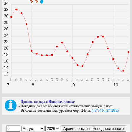
34
32
30
28
26
24
22
20
18
16
14
12
12
15
18
21
12
15
18
21
12
15
18
21
0
3
6
9
0
3
6
9
0
3
6
9
7
8
9
10
-
Прогноз погоды в Новоднестровске
- Погодные данные обновляются круглосуточно каждые 3 часа
- Высота метеостанции над уровнем моря 243 м,
(48°34'N, 27°26'E)