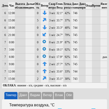
Высота
Дальн
Обл-
Скор
Темп.
Точка
Давл
Давл
Явлен
День
Час
Ветер
Осад
Время
облаков
видим.
ть
ветра
Возд
росы
станц
моря
пого
6
12:00
0
3 м/с
32.1°
42%
746
6
15:00
5
3 м/с
33.7°
37%
745
6
18:00
0
2 м/с
33.3°
40%
744
6
21:00
0
1 м/с
24.7°
79%
745
7
0:00
0
0 м/с
21.9°
87%
745
7
3:00
0
0 м/с
19.1°
92%
745
7
6:00
0
0 м/с
17.9°
92%
745
дымк
7
9:00
0
2 м/с
27.7°
52%
745
7
12:00
0
2 м/с
33.6°
33%
744
7
15:00
2
3 м/с
35.1°
30%
743
ОБЛАКА
: нижние - n/a, средние - n/a, высокие - n/a
Темпер
Давл
Видим
Ветер
Влаж
Обл
Температура воздуха, °C