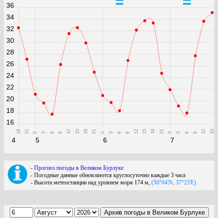
36
34
32
30
28
26
24
22
20
18
16
18
21
12
15
18
21
12
15
18
21
12
15
0
3
6
9
0
3
6
9
0
3
6
9
4
5
6
7
-
Прогноз погоды в Великом Бурлуке
- Погодные данные обновляются круглосуточно каждые 3 часа
- Высота метеостанции над уровнем моря 174 м,
(50°04'N, 37°23'E)