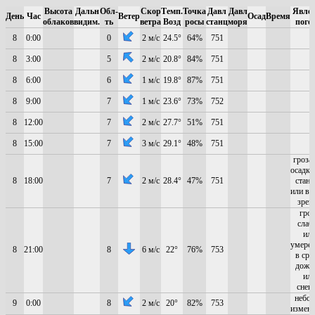
Высота
Дальн
Обл-
Скор
Темп.
Точка
Давл
Давл
Явле
День
Час
Ветер
Осад
Время
облаков
видим.
ть
ветра
Возд
росы
станц
моря
пого
8
0:00
0
2 м/с
24.5°
64%
751
8
3:00
5
2 м/с
20.8°
84%
751
8
6:00
6
1 м/с
19.8°
87%
751
8
9:00
7
1 м/с
23.6°
73%
752
8
12:00
7
2 м/с
27.7°
51%
751
8
15:00
7
3 м/с
29.1°
48%
751
гроза 
осадко
8
18:00
7
2 м/с
28.4°
47%
751
станц
или в 
зрен
гроз
слаб
ил
умере
8
21:00
8
6 м/с
22°
76%
753
в сро
дожд
ил
снег
небо 
9
0:00
8
2 м/с
20°
82%
753
измен