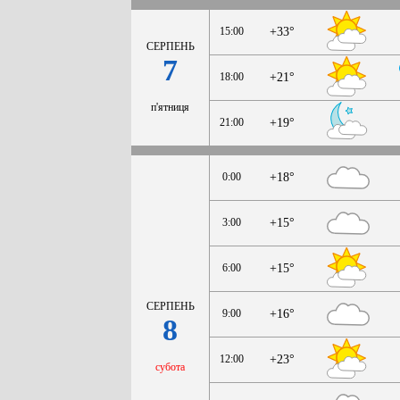
15:00
+33°
СЕРПЕНЬ
7
18:00
+21°
п'ятниця
21:00
+19°
0:00
+18°
3:00
+15°
6:00
+15°
СЕРПЕНЬ
9:00
+16°
8
12:00
+23°
субота