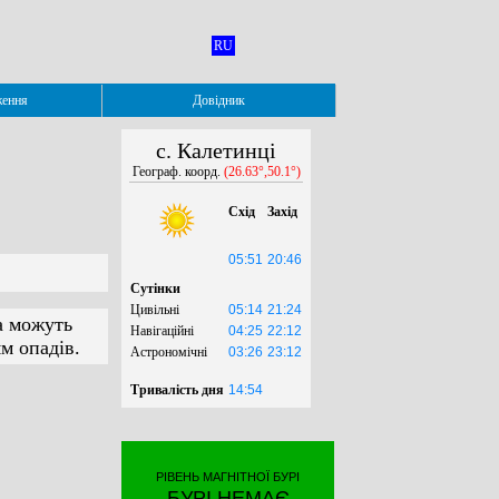
RU
ження
Довідник
с. Калетинці
Географ. коорд.
(26.63°,50.1°)
Схід
Захід
05:51
20:46
Сутінки
Цивільні
05:14
21:24
а можуть
Навігаційні
04:25
22:12
м опадів.
Астрономічні
03:26
23:12
Тривалість дня
14:54
РІВЕНЬ МАГНІТНОЇ БУРІ
БУРІ НЕМАЄ