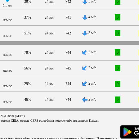
3 м/с
39%
24 км
742
0
0.1 мм
4 м/с
37%
24 км
741
0
немає
3 м/с
51%
24 км
742
0
немає
3 м/с
78%
24 км
744
0
немає
2 м/с
56%
24 км
745
0
немає
2 м/с
29%
24 км
744
0
немає
2 м/с
46%
24 км
744
0
немає
026 о 09:00 (GEPS)
 погоди США, модель GEPS розроблена метеорологічним центром Канади.
ку алергії розроблена метеорологічним інститутом Фінляндії. Показник від