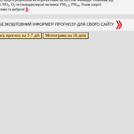
O, NO
, O
та ультрадисперсні частинки: PM
, PM
. Ризик алергії
2
3
2.5
10
оливи та амброзії
ЕЗКОШТОВНИЙ ІНФОРМЕР ПРОГНОЗУ ДЛЯ СВОГО САЙТУ