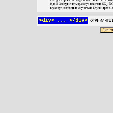
0 до 5. Забрудненість враховує такі гази: SO
, N
2
враховує наявність пилку вільхи, берези, трави, 
<div> ... </div>
ОТРИМАЙТЕ Б