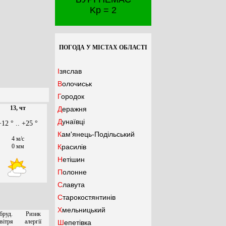
Kp = 2
ПОГОДА У МІСТАХ ОБЛАСТІ
Ізяслав
Волочиськ
Городок
13, чт
Деражня
Дунаївці
+12 ° .. +25 °
Кам'янець-Подільський
4 м/с
0 мм
Красилів
Нетішин
Полонне
Славута
Старокостянтинів
Хмельницький
бруд.
Ризик
вітря
алергії
Шепетівка