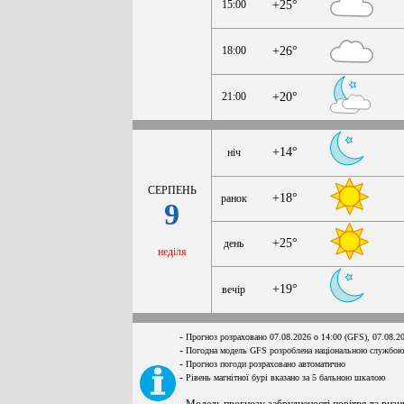
15:00
+25°
18:00
+26°
21:00
+20°
+14°
ніч
СЕРПЕНЬ
+18°
ранок
9
+25°
день
неділя
+19°
вечір
-
Прогноз розраховано 07.08.2026 о 14:00 (GFS), 07.08.2
-
Погодна модель GFS розроблена національною службою
-
Прогноз погоди розраховано автоматично
-
Рівень магнітної бурі вказано за 5 бальною шкалою
- Модель прогнозу забрудненості повітря та ризи