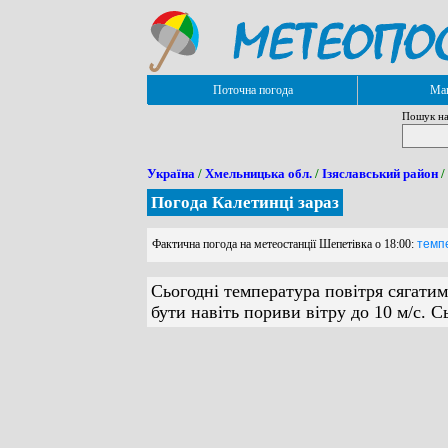
Поточна погода
Мап
Пошук на
Україна
/
Хмельницька обл.
/
Ізяславський район
/
Погода Калетинці зараз
Фактична погода на метеостанції Шепетівка о 18:00:
темпе
Сьогодні температура повітря сягатим
бути навіть пориви вітру до 10 м/с. 