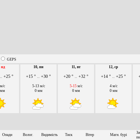
GEPS
,
нд
10, пн
11, вт
12, ср
.. +25 °
+15 ° .. +30 °
+20 ° .. +32 °
+14 ° .. +25 °
 м/с
5-13 м/с
5-15
м/с
4 м/с
 мм
0 мм
0 мм
0 мм
За
Опади
Волог.
Видимість
Тиск
Вітер
Магн. бурі
по