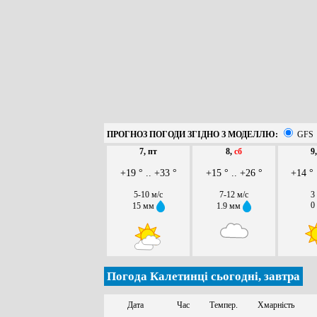
ПРОГНОЗ ПОГОДИ ЗГІДНО З МОДЕЛЛЮ:
GFS
7, пт
8,
сб
9
+19 ° .. +33 °
+15 ° .. +26 °
+14 ° 
5-10 м/с
7-12 м/с
3
0
15 мм
1.9 мм
Погода Калетинці сьогодні, завтра
Дата
Час
Темпер.
Хмарність