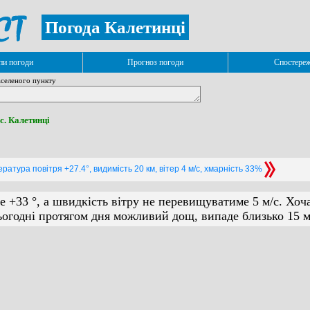
Погода Калетинці
и погоди
Прогноз погоди
Спостере
селеного пункту
 с. Калетинці
ратура повітря +27.4°, видимість 20 км, вітер 4 м/с, хмарність 33%
е +33 °, а швидкість вітру не перевищуватиме 5 м/с. Хоч
Сьогодні протягом дня можливий дощ, випаде близько 15 м