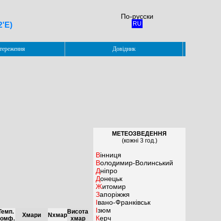
По-русски
RU
2'E)
тереження
Довідник
МЕТЕОЗВЕДЕННЯ
(кожні 3 год.)
Вінниця
Володимир-Волинський
Дніпро
Донецьк
Житомир
Запоріжжя
Івано-Франківськ
Ізюм
Темп.
Висота
Хмари
Nхмар
Керч
комф.
хмар