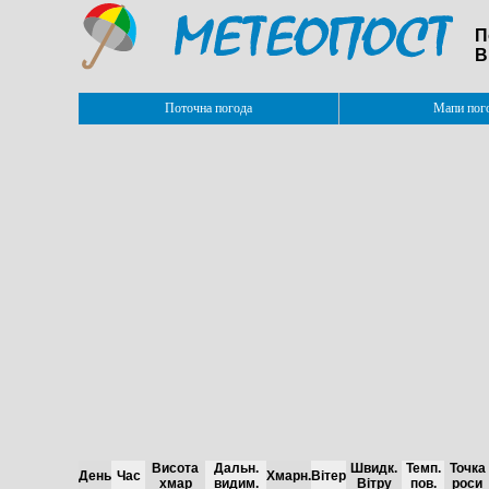
П
В
Поточна погода
Мапи пог
Висота
Дальн.
Швидк.
Темп.
Точка
День
Час
Хмарн.
Вітер
хмар
видим.
Вітру
пов.
роси