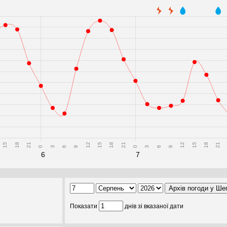
15
18
21
12
15
18
21
12
15
18
21
0
3
6
9
0
3
6
9
6
7
Показати
днів зі вказаної дати