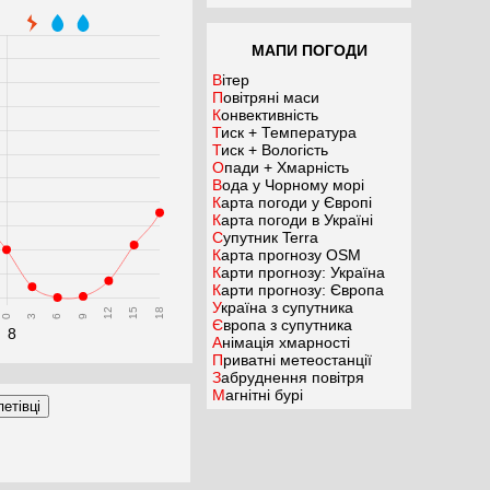
МАПИ ПОГОДИ
Вітер
Повітряні маси
Конвективність
Тиск + Температура
Тиск + Вологість
Опади + Хмарність
Вода у Чорному морі
Карта погоди у Європі
Карта погоди в Україні
Супутник Terra
Карта прогнозу OSM
Карти прогнозу: Україна
Карти прогнозу: Європа
Україна з супутника
12
15
18
0
3
6
9
Європа з супутника
8
Анімація хмарності
Приватні метеостанції
Забруднення повітря
Магнітні бурі