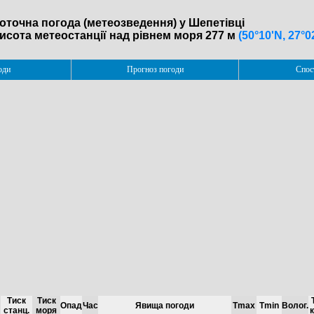
оточна погода (метеозведення) у Шепетівці
исота метеостанції над рівнем моря 277 м
(50°10'N, 27°0
оди
Прогноз погоди
Спос
Тиск
Тиск
Опад
Час
Явища погоди
Tmax
Tmin
Волог.
станц.
моря