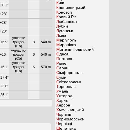
Київ
30.1°
Кропивницький
Конотоп
+28°
Кривий Ріг
Любашівка
+28°
Лубни
Луганськ
+20°
Львів
купчасто-
Маріуполь
16.9°
дощові
8
540 m
Миронівка
(Cb)
Могилів-Подільский
купчасто-
Одеса
+16°
дощові
6
540 m
Полтава
(Cb)
купчасто-
Рівне
16.1°
дощові
6
570 m
Сарни
(Cb)
Сімферополь
Суми
17.4°
Світловодськ
23.6°
Тернопіль
Умань
25.1°
Ужгород
Харків
Херсон
Хмельницький
Чернігів
Чорноморське
Чернівці
Шепетівка