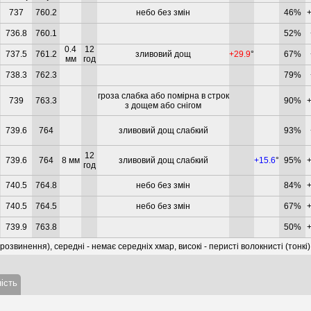
737
760.2
небо без змін
46%
+
736.8
760.1
52%
0.4
12
737.5
761.2
зливовий дощ
+29.9
°
67%
мм
год
738.3
762.3
79%
гроза слабка або помірна в строк
739
763.3
90%
+
з дощем або снігом
739.6
764
зливовий дощ слабкий
93%
12
739.6
764
8 мм
зливовий дощ слабкий
+15.6
°
95%
+
год
740.5
764.8
небо без змін
84%
+
740.5
764.5
небо без змін
67%
+
739.9
763.8
50%
+
 розвинення), середні - немає середніх хмар, високі - перисті волокнисті (тонкі)
ість