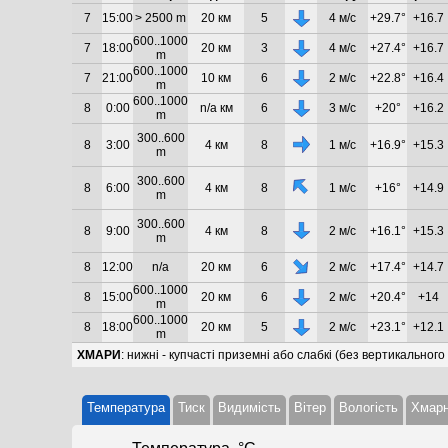
7
15:00
> 2500 m
20 км
5
4 м/с
+29.7°
+16.7
600..1000
7
18:00
20 км
3
4 м/с
+27.4°
+16.7
m
600..1000
7
21:00
10 км
6
2 м/с
+22.8°
+16.4
m
600..1000
8
0:00
n/a км
6
3 м/с
+20°
+16.2
m
300..600
8
3:00
4 км
8
1 м/с
+16.9°
+15.3
m
300..600
8
6:00
4 км
8
1 м/с
+16°
+14.9
m
300..600
8
9:00
4 км
8
2 м/с
+16.1°
+15.3
m
8
12:00
n/a
20 км
6
2 м/с
+17.4°
+14.7
600..1000
8
15:00
20 км
6
2 м/с
+20.4°
+14
m
600..1000
8
18:00
20 км
5
2 м/с
+23.1°
+12.1
m
ХМАРИ
: нижні - купчасті приземні або слабкі (без вертикального
Температура
Тиск
Видимість
Вітер
Вологість
Хмарн