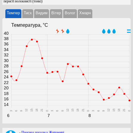
перисті волокнисті (тонкі)
Темпер
Тиск
Видим
Вітер
Волог
Хмарн
Температура, °C
40
38
36
34
32
30
28
26
24
22
20
18
16
14
12
15
18
21
12
15
18
21
12
15
18
21
3
6
9
0
3
6
9
0
3
6
9
0
6
7
8
-
Прогноз погоди у Житомирі