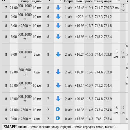
хмар
видим.
Вітру
пов.
роси
станц.
моря
п
600..1000
12
7
21:00
10 км
8
1 м/с
+25.4°
+19.1
741.7
760.3
2 мм
m
год
600..1000
8
0:00
10 км
6
1 м/с
+22°
+18.2
742.3
761.2
m
8
3:00
> 2500 m
10 км
3
1 м/с
+19.9°
+16.7
742.8
761.8
600..1000
8
6:00
10 км
8
1 м/с
+18.9°
+14.6
743.2
762.4
m
зл
600..1000
15
12
8
9:00
2 км
8
2 м/с
+16.2°
+15.3
744.4
763.8
по
m
мм
год
си
зл
300..600
8
12:00
4 км
8
2 м/с
+16.8°
+15.6
744.6
763.9
m
сл
600..1000
зл
8
15:00
10 км
8
1 м/с
+18.1°
+16.7
745.2
764.4
m
600..1000
8
18:00
10 км
7
2 м/с
+20.6°
+15.2
744.8
763.9
m
16
12
8
21:00
> 2500 m
10 км
2
0 м/с
+18.3°
+14.6
745.4
764.6
мм
год
9
0:00
> 2500 m
4 км
2
0 м/с
+15.9°
+14.3
746
765.4
се
ХМАРИ
: нижні - немає низьких хмар, середні - немає середніх хмар, високі -