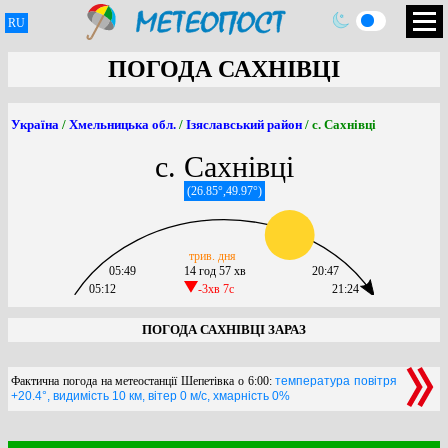
RU
ПОГОДА САХНІВЦІ
Україна
/
Хмельницька обл.
/
Ізяславський район
/ с. Сахнівці
с. Сахнівці
(26.85°,49.97°)
трив. дня
05:49
14 год 57 хв
20:47
05:12
-3хв 7c
21:24
ПОГОДА САХНІВЦІ ЗАРАЗ
Фактична погода на метеостанції Шепетівка о 6:00:
температура повітря
+20.4°, видимість 10 км, вітер 0 м/с, хмарність 0%