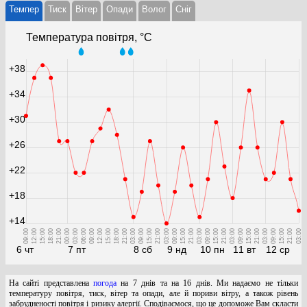
Темпер
Тиск
Вітер
Опади
Волог
Cніг
Температура повітря, °С
+38
+34
+30
+26
+22
+18
+14
09:00
12:00
15:00
18:00
21:00
00:00
03:00
06:00
09:00
12:00
15:00
18:00
21:00
03:00
09:00
15:00
21:00
03:00
09:00
15:00
21:00
03:00
09:00
15:00
21:00
03:00
09:00
15:00
21:00
03:00
09:00
15:00
21:00
03:00
6 чт
7 пт
8 сб
9 нд
10 пн
11 вт
12 ср
На сайті представлена
погода
на 7 днів та на 16 днів. Ми надаємо не тільки
температуру повітря, тиск, вітер та опади, але й пориви вітру, а також рівень
забрудненості повітря і ризику алергії. Сподіваємося, що це допоможе Вам скласти