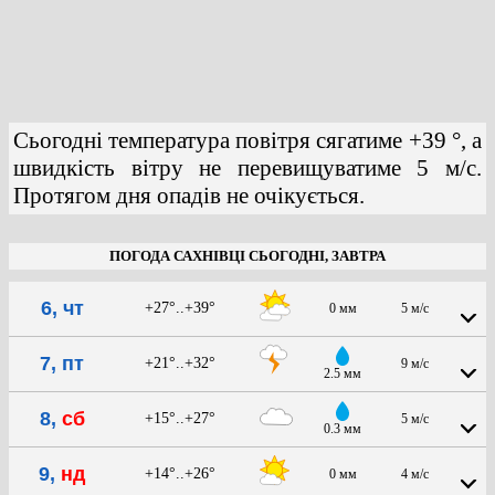
Сьогодні температура повітря сягатиме +39 °, а
швидкість вітру не перевищуватиме 5 м/с.
Протягом дня опадів не очікується.
ПОГОДА САХНІВЦІ СЬОГОДНІ, ЗАВТРА
6, чт
+27°..+39°
0 мм
5 м/с
7, пт
+21°..+32°
9 м/с
2.5 мм
8,
сб
+15°..+27°
5 м/с
0.3 мм
9,
нд
+14°..+26°
0 мм
4 м/с