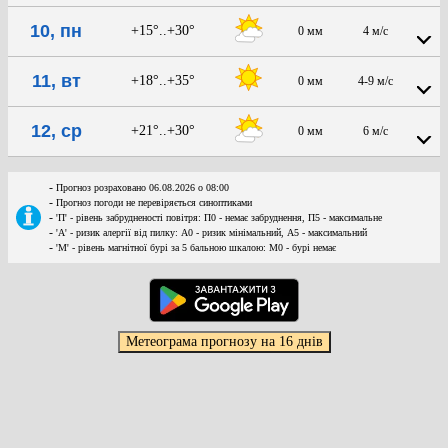
10, пн
+15°..+30°
0 мм
4 м/с
11, вт
+18°..+35°
0 мм
4-9 м/с
12, ср
+21°..+30°
0 мм
6 м/с
-
Прогноз розраховано 06.08.2026 о 08:00
-
Прогноз погоди не перевіряється синоптиками
-
'П' - рівень забрудненості повітря: П0 - немає забруднення, П5 - максимальне
-
'А' - ризик алергії від пилку: А0 - ризик мінімальний, А5 - максимальний
-
'М' - рівень магнітної бурі за 5 бальною шкалою: M0 - бурі немає