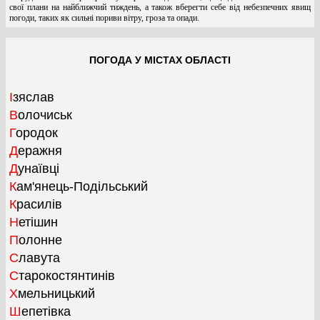
свої плани на найближчий тиждень, а також вберегти себе від небезпечних явищ
погоди, таких як сильні пориви вітру, гроза та опади.
ПОГОДА У МІСТАХ ОБЛАСТІ
Ізяслав
Волочиськ
Городок
Деражня
Дунаївці
Кам'янець-Подільський
Красилів
Нетішин
Полонне
Славута
Старокостянтинів
Хмельницький
Шепетівка