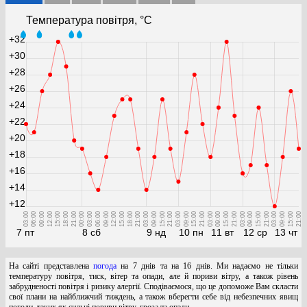
Температура повітря, °С
+32
+30
+28
+26
+24
+22
+20
+18
+16
+14
+12
03:00
06:00
09:00
12:00
15:00
18:00
21:00
00:00
03:00
06:00
09:00
12:00
15:00
18:00
21:00
03:00
09:00
15:00
21:00
03:00
09:00
15:00
21:00
03:00
09:00
15:00
21:00
03:00
09:00
15:00
21:00
03:00
09:00
15:00
21:00
7 пт
8 сб
9 нд
10 пн
11 вт
12 ср
13 чт
На сайті представлена
погода
на 7 днів та на 16 днів. Ми надаємо не тільки
температуру повітря, тиск, вітер та опади, але й пориви вітру, а також рівень
забрудненості повітря і ризику алергії. Сподіваємося, що це допоможе Вам скласти
свої плани на найближчий тиждень, а також вберегти себе від небезпечних явищ
погоди, таких як сильні пориви вітру, гроза та опади.