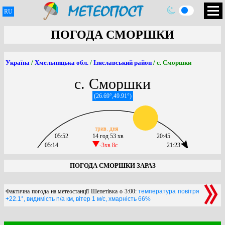
RU
ПОГОДА СМОРШКИ
Україна
/
Хмельницька обл.
/
Ізяславський район
/ с. Сморшки
с. Сморшки
(26.69°,49.91°)
трив. дня
05:52
14 год 53 хв
20:45
05:14
-3хв 8c
21:23
ПОГОДА СМОРШКИ ЗАРАЗ
Фактична погода на метеостанції Шепетівка о 3:00:
температура повітря
+22.1°, видимість n/a км, вітер 1 м/с, хмарність 66%