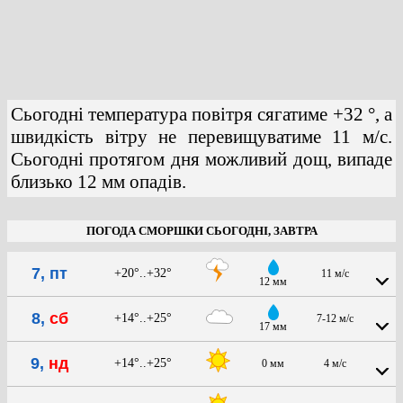
Сьогодні температура повітря сягатиме +32 °, а
швидкість вітру не перевищуватиме 11 м/с.
Сьогодні протягом дня можливий дощ, випаде
близько 12 мм опадів.
ПОГОДА СМОРШКИ СЬОГОДНІ, ЗАВТРА
7, пт
+20°..+32°
11 м/с
12 мм
8,
сб
+14°..+25°
7-12 м/с
17 мм
9,
нд
+14°..+25°
0 мм
4 м/с