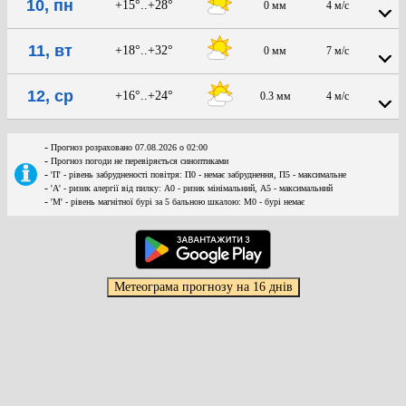
10, пн
+15°..+28°
0 мм
4 м/с
11, вт
+18°..+32°
0 мм
7 м/с
12, ср
+16°..+24°
0.3 мм
4 м/с
-
Прогноз розраховано 07.08.2026 о 02:00
-
Прогноз погоди не перевіряється синоптиками
-
'П' - рівень забрудненості повітря: П0 - немає забруднення, П5 - максимальне
-
'А' - ризик алергії від пилку: А0 - ризик мінімальний, А5 - максимальний
-
'М' - рівень магнітної бурі за 5 бальною шкалою: M0 - бурі немає