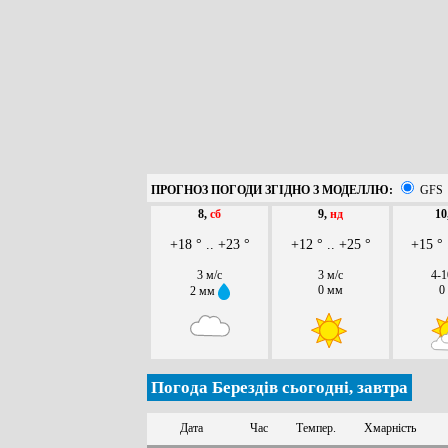
ПРОГНОЗ ПОГОДИ ЗГІДНО З МОДЕЛЛЮ:
GFS
8,
сб
9,
нд
10
+18 ° .. +23 °
+12 ° .. +25 °
+15 ° 
3 м/с
3 м/с
4-1
0 мм
0
2 мм
Погода Берездів сьогодні, завтра
Дата
Час
Темпер.
Хмарність