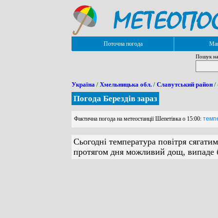
Поточна погода
Мап
Пошук на
Україна
/
Хмельницька обл.
/
Славутський район
/
Погода Берездів зараз
Фактична погода на метеостанції Шепетівка о 15:00:
темпе
Сьогодні температура повітря сягатим
протягом дня можливий дощ, випаде б