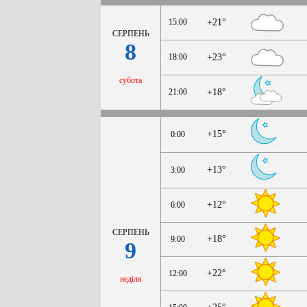
15:00
+21°
СЕРПЕНЬ
8
18:00
+23°
субота
21:00
+18°
+15°
0:00
+13°
3:00
+12°
6:00
СЕРПЕНЬ
+18°
9:00
9
+22°
12:00
неділя