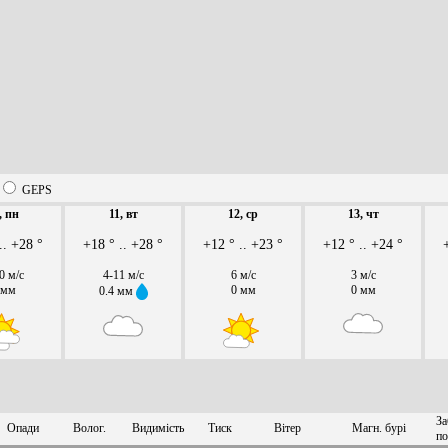
GEPS
, пн
11, вт
12, ср
13, чт
.. +28 °
+18 ° .. +28 °
+12 ° .. +23 °
+12 ° .. +24 °
0 м/с
4-11 м/с
6 м/с
3 м/с
 мм
0 мм
0 мм
0.4 мм
За
Опади
Волог.
Видимість
Тиск
Вітер
Магн. бурі
по