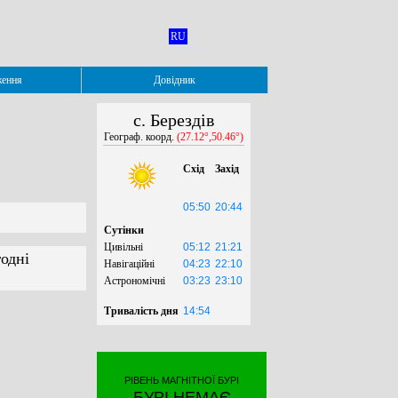
RU
ження
Довідник
с. Берездів
Географ. коорд.
(27.12°,50.46°)
Схід
Захід
05:50
20:44
Сутінки
Цивільні
05:12
21:21
годні
Навігаційні
04:23
22:10
Астрономічні
03:23
23:10
Тривалість дня
14:54
РІВЕНЬ МАГНІТНОЇ БУРІ
БУРІ НЕМАЄ