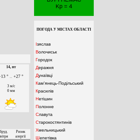
Kp = 4
ПОГОДА У МІСТАХ ОБЛАСТІ
Ізяслав
Волочиськ
Городок
14, пт
Деражня
Дунаївці
+13 ° .. +27 °
Кам'янець-Подільський
3 м/с
0 мм
Красилів
Нетішин
Полонне
Славута
Старокостянтинів
Хмельницький
бруд.
Ризик
вітря
алергії
Шепетівка