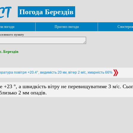
Погода Берездів
и погоди
Прогноз погоди
Спостере
селеного пункту
 с. Берездів
ратура повітря +20.4°, видимість 20 км, вітер 2 м/с, хмарність 66%
е +23 °, а швидкість вітру не перевищуватиме 3 м/с. Сьо
лизько 2 мм опадів.