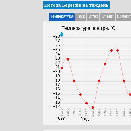
Погода Берездів на тиждень
Температура
Тиск
Вітер
Опади
Вологіс
Температура повітря, °С
+28
+27
+26
+25
+24
+23
+22
+21
+20
+19
+18
+17
+16
+15
+14
+13
+12
15:00
18:00
21:00
00:00
03:00
06:00
09:00
12:00
15:00
18:00
21:00
03:0
8 сб
9 нд