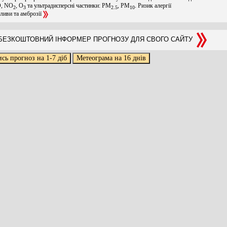
O, NO
, O
та ультрадисперсні частинки: PM
, PM
. Ризик алергії
2
3
2.5
10
оливи та амброзії
ЕЗКОШТОВНИЙ ІНФОРМЕР ПРОГНОЗУ ДЛЯ СВОГО САЙТУ