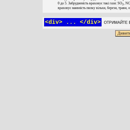
0 до 5. Забрудненість враховує такі гази: SO
, N
2
враховує наявність пилку вільхи, берези, трави, 
<div> ... </div>
ОТРИМАЙТЕ Б