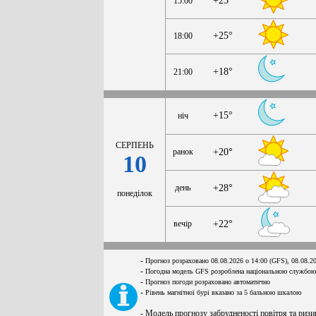
+25°
15:00
+25°
18:00
+18°
21:00
+15°
ніч
СЕРПЕНЬ
ранок
+20°
10
день
+28°
понеділок
вечір
+22°
-
Прогноз розраховано 08.08.2026 о 14:00 (GFS), 08.08.2
-
Погодна модель GFS розроблена національною службою
-
Прогноз погоди розраховано автоматично
-
Рівень магнітної бурі вказано за 5 бальною шкалою
- Модель прогнозу забрудненості повітря та ризи