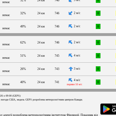
32%
24 км
746
0
немає
2 м/с
32%
24 км
746
0
немає
2 м/с
49%
24 км
746
0
немає
2 м/с
62%
24 км
746
0
немає
4 м/с
51%
24 км
745
0
немає
3 м/с
26%
24 км
743
0
немає
4 м/с
40%
24 км
741
0
немає
пориви 10 м/с
026 о 09:00 (GEPS)
 погоди США, модель GEPS розроблена метеорологічним центром Канади.
ку алергії розроблена метеорологічним інститутом Фінляндії. Показник від