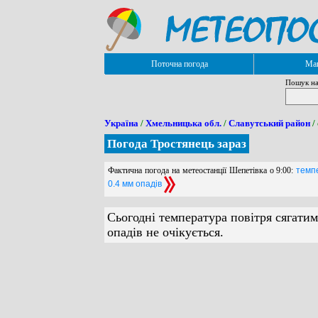
Поточна погода
Мап
Пошук на
Україна
/
Хмельницька обл.
/
Славутський район
/
Погода Тростянець зараз
Фактична погода на метеостанції Шепетівка о 9:00:
темпе
0.4 мм опадів
Сьогодні температура повітря сягатим
опадів не очікується.