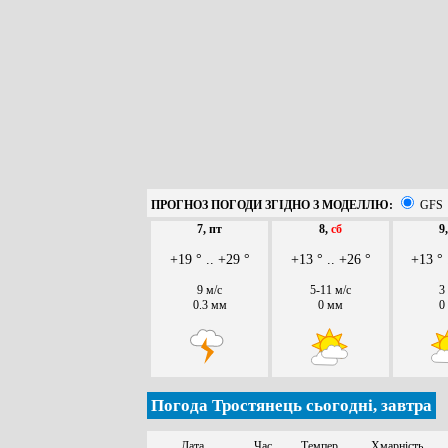
ПРОГНОЗ ПОГОДИ ЗГІДНО З МОДЕЛЛЮ:
GFS
7, пт
8,
сб
9
+19 ° .. +29 °
+13 ° .. +26 °
+13 ° 
9 м/с
5-11 м/с
3
0.3 мм
0 мм
0
Погода Тростянець сьогодні, завтра
Дата
Час
Темпер.
Хмарність