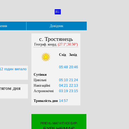
RU
ження
Довідник
с. Тростянець
Географ. коорд.
(27.1°,50.56°)
Схід
Захід
05:48
20:46
 12 годин випало
Сутінки
Цивільні
05:10
21:24
Навігаційні
04:21
22:13
тягом дня
Астрономічні
03:19
23:15
Тривалість дня
14:57
РІВЕНЬ МАГНІТНОЇ БУРІ
БУРІ НЕМАЄ