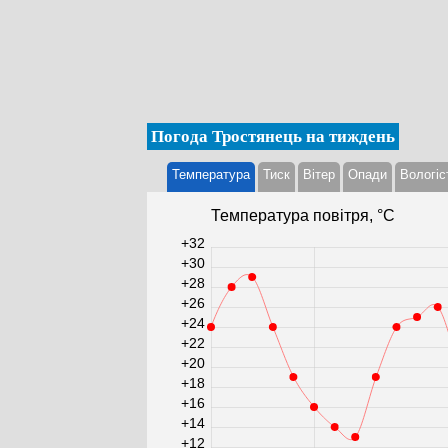
Погода Тростянець на тиждень
Температура
Тиск
Вітер
Опади
Вологіс
Температура повітря, °С
+32
+30
+28
+26
+24
+22
+20
+18
+16
+14
+12