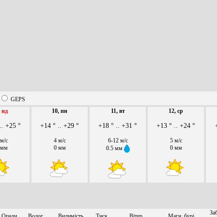
GEPS
,
нд
10, пн
11, вт
12, ср
.. +25 °
+14 ° .. +29 °
+18 ° .. +31 °
+13 ° .. +24 °
 м/с
4 м/с
6-12 м/с
5 м/с
 мм
0 мм
0 мм
0.5 мм
За
Опади
Волог.
Видимість
Тиск
Вітер
Магн. бурі