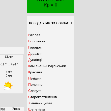
Kp = 0
ПОГОДА У МІСТАХ ОБЛАСТІ
Ізяслав
Волочиськ
Городок
Деражня
13, чт
Дунаївці
+11 ° .. +24 °
Кам'янець-Подільський
4 м/с
Красилів
0 мм
Нетішин
Полонне
Славута
Старокостянтинів
Хмельницький
бруд.
Ризик
Шепетівка