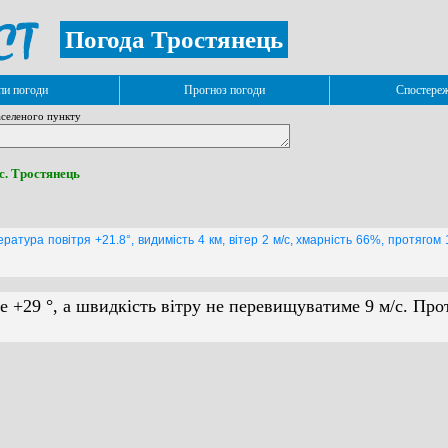
Погода Тростянець
и погоди
Прогноз погоди
Спостере
селеного пункту
 с. Тростянець
ратура повітря +21.8°, видимість 4 км, вітер 2 м/с, хмарність 66%, протягом
е +29 °, а швидкість вітру не перевищуватиме 9 м/с. Про