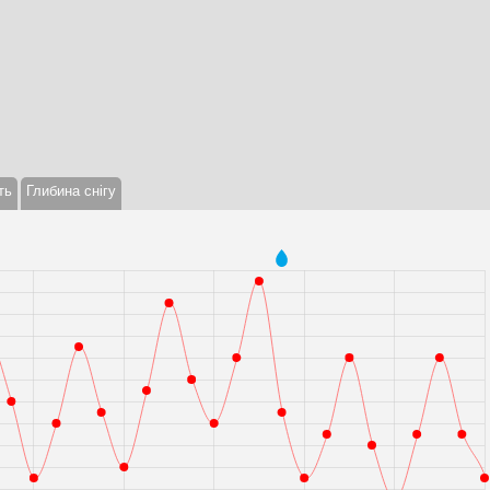
ть
Глибина снігу