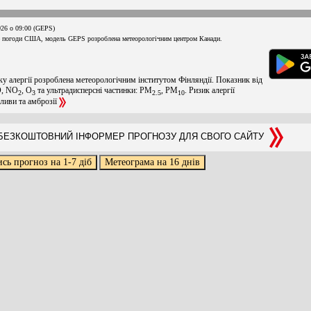
026 о 09:00 (GEPS)
 погоди США, модель GEPS розроблена метеорологічним центром Канади.
ку алергії розроблена метеорологічним інститутом Фінляндії. Показник від
O, NO
, O
та ультрадисперсні частинки: PM
, PM
. Ризик алергії
2
3
2.5
10
оливи та амброзії
ЕЗКОШТОВНИЙ ІНФОРМЕР ПРОГНОЗУ ДЛЯ СВОГО САЙТУ