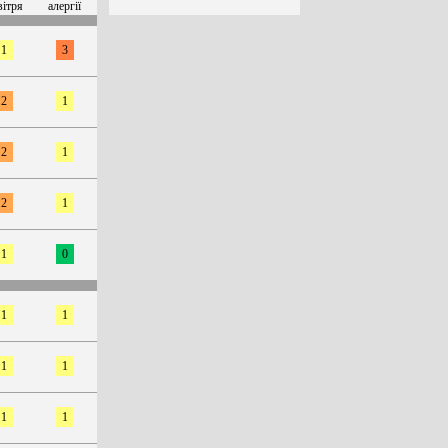
вітря
алергії
1
3
2
1
2
1
2
1
1
0
1
1
1
1
1
1