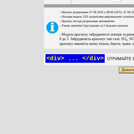
-
Прогноз розраховано 07.08.2026 о 08:00 (GFS), 07.08.2
-
Погодна модель GFS розроблена національною службою
-
Прогноз погоди розраховано автоматично
-
Рівень магнітної бурі вказано за 5 бальною шкалою
- Модель прогнозу забрудненості повітря та ризи
0 до 5. Забрудненість враховує такі гази: SO
, N
2
враховує наявність пилку вільхи, берези, трави, 
<div> ... </div>
ОТРИМАЙТЕ Б