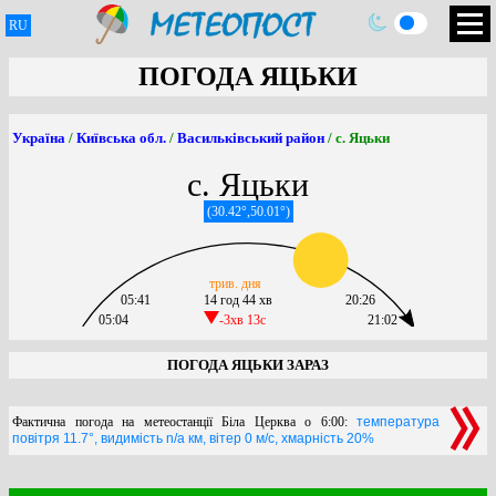
RU
ПОГОДА ЯЦЬКИ
Україна
/
Київська обл.
/
Васильківський район
/ с. Яцьки
с. Яцьки
(30.42°,50.01°)
трив. дня
05:41
14 год 44 хв
20:26
05:04
-3хв 13c
21:02
ПОГОДА ЯЦЬКИ ЗАРАЗ
Фактична погода на метеостанції Біла Церква о 6:00:
температура
повітря 11.7°, видимість n/a км, вітер 0 м/с, хмарність 20%