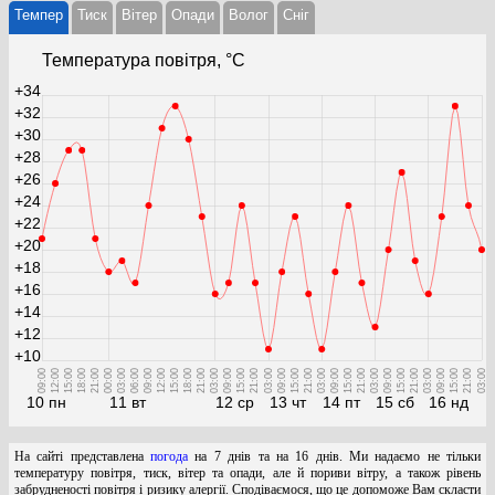
Темпер
Тиск
Вітер
Опади
Волог
Cніг
Температура повітря, °С
+34
+32
+30
+28
+26
+24
+22
+20
+18
+16
+14
+12
+10
09:00
12:00
15:00
18:00
21:00
00:00
03:00
06:00
09:00
12:00
15:00
18:00
21:00
03:00
09:00
15:00
21:00
03:00
09:00
15:00
21:00
03:00
09:00
15:00
21:00
03:00
09:00
15:00
21:00
03:00
09:00
15:00
21:00
03:00
10 пн
11 вт
12 ср
13 чт
14 пт
15 сб
16 нд
На сайті представлена
погода
на 7 днів та на 16 днів. Ми надаємо не тільки
температуру повітря, тиск, вітер та опади, але й пориви вітру, а також рівень
забрудненості повітря і ризику алергії. Сподіваємося, що це допоможе Вам скласти