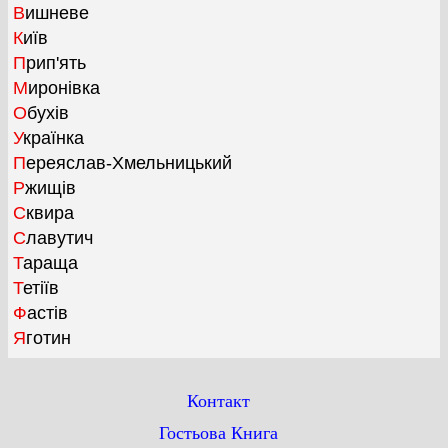
Вишневе
Київ
Прип'ять
Миронівка
Обухів
Українка
Переяслав-Хмельницький
Ржищів
Сквира
Славутич
Тараща
Тетіїв
Фастів
Яготин
Контакт
Гостьова Книга