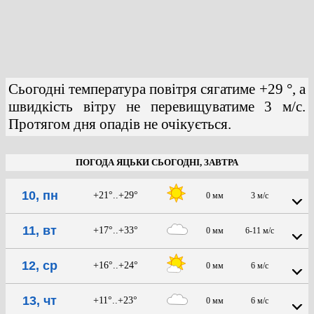
Сьогодні температура повітря сягатиме +29 °, а
швидкість вітру не перевищуватиме 3 м/с.
Протягом дня опадів не очікується.
ПОГОДА ЯЦЬКИ СЬОГОДНІ, ЗАВТРА
10, пн
+21°..+29°
0 мм
3 м/с
11, вт
+17°..+33°
0 мм
6-11 м/с
12, ср
+16°..+24°
0 мм
6 м/с
13, чт
+11°..+23°
0 мм
6 м/с