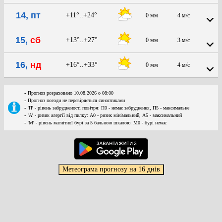
14, пт
+11°..+24°
0 мм
4 м/с
15,
сб
+13°..+27°
0 мм
3 м/с
16,
нд
+16°..+33°
0 мм
4 м/с
-
Прогноз розраховано 10.08.2026 о 08:00
-
Прогноз погоди не перевіряється синоптиками
-
'П' - рівень забрудненості повітря: П0 - немає забруднення, П5 - максимальне
-
'А' - ризик алергії від пилку: А0 - ризик мінімальний, А5 - максимальний
-
'М' - рівень магнітної бурі за 5 бальною шкалою: M0 - бурі немає