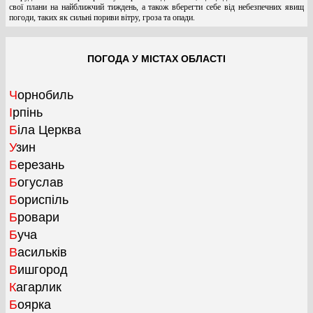
свої плани на найближчий тиждень, а також вберегти себе від небезпечних явищ
погоди, таких як сильні пориви вітру, гроза та опади.
ПОГОДА У МІСТАХ ОБЛАСТІ
Чорнобиль
Ірпінь
Біла Церква
Узин
Березань
Богуслав
Бориспіль
Бровари
Буча
Васильків
Вишгород
Кагарлик
Боярка