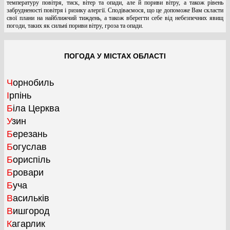
температуру повітря, тиск, вітер та опади, але й пориви вітру, а також рівень
забрудненості повітря і ризику алергії. Сподіваємося, що це допоможе Вам скласти
свої плани на найближчий тиждень, а також вберегти себе від небезпечних явищ
погоди, таких як сильні пориви вітру, гроза та опади.
ПОГОДА У МІСТАХ ОБЛАСТІ
Чорнобиль
Ірпінь
Біла Церква
Узин
Березань
Богуслав
Бориспіль
Бровари
Буча
Васильків
Вишгород
Кагарлик