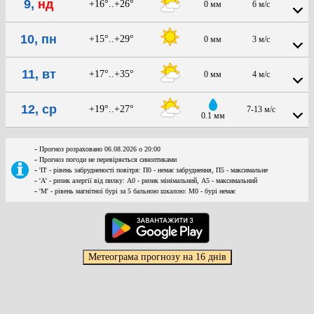
9,
нд
+16°..+26°
0 мм
6 м/с
10, пн
+15°..+29°
0 мм
3 м/с
11, вт
+17°..+35°
0 мм
4 м/с
12, ср
+19°..+27°
7-13 м/с
0.1 мм
-
Прогноз розраховано 06.08.2026 о 20:00
-
Прогноз погоди не перевіряється синоптиками
-
'П' - рівень забрудненості повітря: П0 - немає забруднення, П5 - максимальне
-
'А' - ризик алергії від пилку: А0 - ризик мінімальний, А5 - максимальний
-
'М' - рівень магнітної бурі за 5 бальною шкалою: M0 - бурі немає