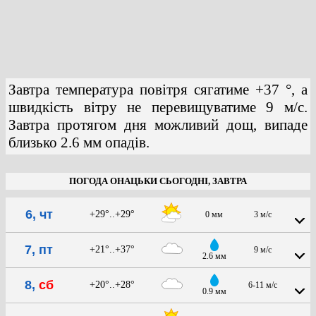
Завтра температура повітря сягатиме +37 °, а
швидкість вітру не перевищуватиме 9 м/с.
Завтра протягом дня можливий дощ, випаде
близько 2.6 мм опадів.
ПОГОДА ОНАЦЬКИ СЬОГОДНІ, ЗАВТРА
6, чт
+29°..+29°
0 мм
3 м/с
7, пт
+21°..+37°
9 м/с
2.6 мм
8,
сб
+20°..+28°
6-11 м/с
0.9 мм