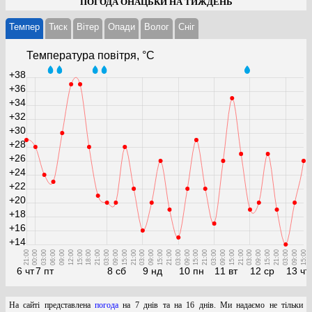
ПОГОДА ОНАЦЬКИ НА ТИЖДЕНЬ
Темпер
Тиск
Вітер
Опади
Волог
Cніг
Температура повітря, °С
+38
+36
+34
+32
+30
+28
+26
+24
+22
+20
+18
+16
+14
21:00
00:00
03:00
06:00
09:00
12:00
15:00
18:00
21:00
03:00
09:00
15:00
21:00
03:00
09:00
15:00
21:00
03:00
09:00
15:00
21:00
03:00
09:00
15:00
21:00
03:00
09:00
15:00
21:00
03:00
09:00
15:00
6 чт
7 пт
8 сб
9 нд
10 пн
11 вт
12 ср
13 чт
На сайті представлена
погода
на 7 днів та на 16 днів. Ми надаємо не тільки