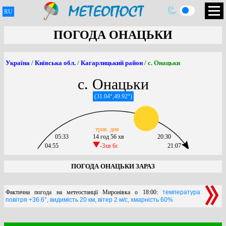
RU
ПОГОДА ОНАЦЬКИ
Україна
/
Київська обл.
/
Кагарлицький район
/ с. Онацьки
с. Онацьки
(31.04°,49.92°)
трив. дня
05:33
14 год 56 хв
20:30
04:55
-3хв 6c
21:07
ПОГОДА ОНАЦЬКИ ЗАРАЗ
Фактична погода на метеостанції Миронівка о 18:00:
температура
повітря +36.6°, видимість 20 км, вітер 2 м/с, хмарність 60%