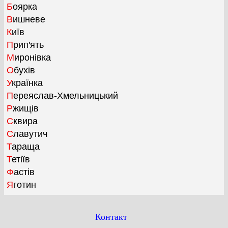
Боярка
Вишневе
Київ
Прип'ять
Миронівка
Обухів
Українка
Переяслав-Хмельницький
Ржищів
Сквира
Славутич
Тараща
Тетіїв
Фастів
Яготин
Контакт