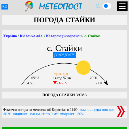
RU
ПОГОДА СТАЙКИ
Україна
/
Київська обл.
/
Кагарлицький район
/ с. Стайки
с. Стайки
(30.92°,50.07°)
трив. дня
05:33
14 год 57 хв
20:31
04:55
-3хв 7c
21:08
ПОГОДА СТАЙКИ ЗАРАЗ
Фактична погода на метеостанції Бориспіль о 21:00:
температура повітря
30.9°, видимість n/a км, вітер 0 м/с, хмарність 20%