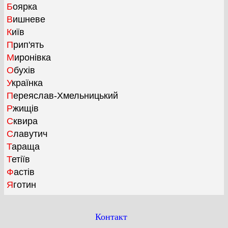
Боярка
Вишневе
Київ
Прип'ять
Миронівка
Обухів
Українка
Переяслав-Хмельницький
Ржищів
Сквира
Славутич
Тараща
Тетіїв
Фастів
Яготин
Контакт