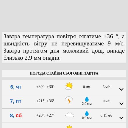
Завтра температура повітря сягатиме +36 °, а
швидкість вітру не перевищуватиме 9 м/с.
Завтра протягом дня можливий дощ, випаде
близько 2.9 мм опадів.
ПОГОДА СТАЙКИ СЬОГОДНІ, ЗАВТРА
6, чт
+30°..+30°
0 мм
3 м/с
7, пт
+21°..+36°
9 м/с
2.9 мм
8,
сб
+20°..+27°
6-11 м/с
0.9 мм