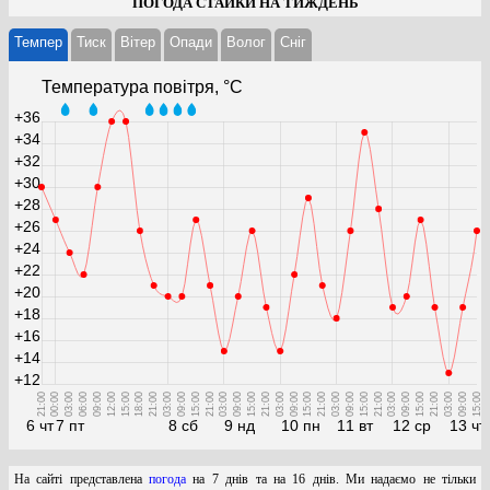
ПОГОДА СТАЙКИ НА ТИЖДЕНЬ
Темпер
Тиск
Вітер
Опади
Волог
Cніг
Температура повітря, °С
+36
+34
+32
+30
+28
+26
+24
+22
+20
+18
+16
+14
+12
21:00
00:00
03:00
06:00
09:00
12:00
15:00
18:00
21:00
03:00
09:00
15:00
21:00
03:00
09:00
15:00
21:00
03:00
09:00
15:00
21:00
03:00
09:00
15:00
21:00
03:00
09:00
15:00
21:00
03:00
09:00
15:00
6 чт
7 пт
8 сб
9 нд
10 пн
11 вт
12 ср
13 чт
На сайті представлена
погода
на 7 днів та на 16 днів. Ми надаємо не тільки