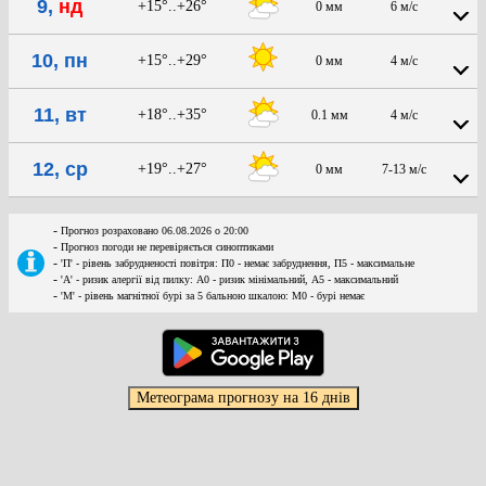
9,
нд
+15°..+26°
0 мм
6 м/с
10, пн
+15°..+29°
0 мм
4 м/с
11, вт
+18°..+35°
0.1 мм
4 м/с
12, ср
+19°..+27°
0 мм
7-13 м/с
-
Прогноз розраховано 06.08.2026 о 20:00
-
Прогноз погоди не перевіряється синоптиками
-
'П' - рівень забрудненості повітря: П0 - немає забруднення, П5 - максимальне
-
'А' - ризик алергії від пилку: А0 - ризик мінімальний, А5 - максимальний
-
'М' - рівень магнітної бурі за 5 бальною шкалою: M0 - бурі немає