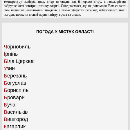
температуру повітря, тиск, вітер та опади, але й пориви вітру, а також рівень
забрудненості повітря і ризику алергії. Сподіваємося, що це допоможе Вам скласти
свої плани на найближчий тиждень, а також вберегти себе від небезпечних явищ
погоди, таких як сильні пориви вітру, гроза та опади.
ПОГОДА У МІСТАХ ОБЛАСТІ
Чорнобиль
Ірпінь
Біла Церква
Узин
Березань
Богуслав
Бориспіль
Бровари
Буча
Васильків
Вишгород
Кагарлик