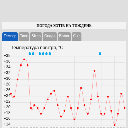
ПОГОДА ХОТІВ НА ТИЖДЕНЬ
Темпер
Тиск
Вітер
Опади
Волог
Cніг
Температура повітря, °С
+38
+36
+34
+32
+30
+28
+26
+24
+22
+20
+18
+16
+14