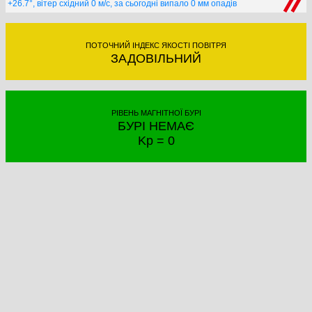
+26.7°, вітер східний 0 м/с, за сьогодні випало 0 мм опадів
ПОТОЧНИЙ ІНДЕКС ЯКОСТІ ПОВІТРЯ
ЗАДОВІЛЬНИЙ
РІВЕНЬ МАГНІТНОЇ БУРІ
БУРІ НЕМАЄ
Kp = 0