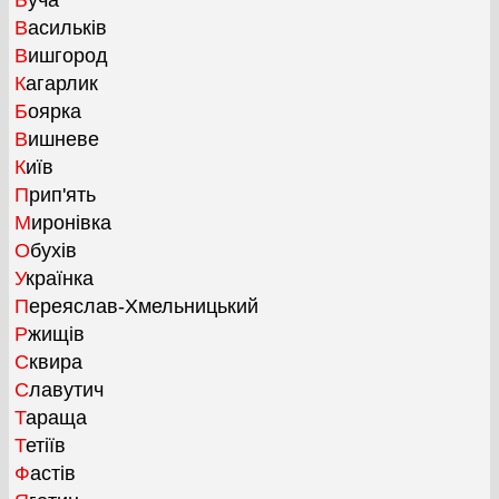
Буча
Васильків
Вишгород
Кагарлик
Боярка
Вишневе
Київ
Прип'ять
Миронівка
Обухів
Українка
Переяслав-Хмельницький
Ржищів
Сквира
Славутич
Тараща
Тетіїв
Фастів