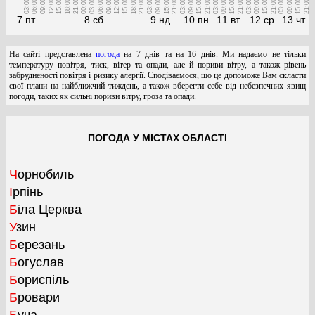
03:00
06:00
09:00
12:00
15:00
18:00
21:00
00:00
03:00
06:00
09:00
12:00
15:00
18:00
21:00
03:00
09:00
15:00
21:00
03:00
09:00
15:00
21:00
03:00
09:00
15:00
21:00
03:00
09:00
15:00
21:00
03:00
09:00
15:00
21:00
7 пт
8 сб
9 нд
10 пн
11 вт
12 ср
13 чт
На сайті представлена
погода
на 7 днів та на 16 днів. Ми надаємо не тільки
температуру повітря, тиск, вітер та опади, але й пориви вітру, а також рівень
забрудненості повітря і ризику алергії. Сподіваємося, що це допоможе Вам скласти
свої плани на найближчий тиждень, а також вберегти себе від небезпечних явищ
погоди, таких як сильні пориви вітру, гроза та опади.
ПОГОДА У МІСТАХ ОБЛАСТІ
Чорнобиль
Ірпінь
Біла Церква
Узин
Березань
Богуслав
Бориспіль
Бровари