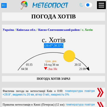
RU
ПОГОДА ХОТІВ
Україна
/
Київська обл.
/
Києво-Святошинський район
/ с. Хотів
с. Хотів
(30.47°,50.33°)
трив. дня
05:35
14 год 56 хв
20:32
04:58
-3хв 10c
21:09
ПОГОДА ХОТІВ ЗАРАЗ
Фактична погода на метеостанції Київ о 0:00:
температура повітря
+28.8°, видимість 20 км, вітер 0 м/с, хмарність 0%
Приватна метеостанція в Києві (Печерськ) (12 км):
температура повітря