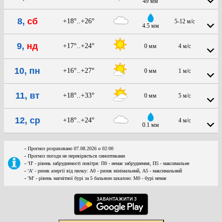
49 мм
8,
сб
+18°..+26°
5-12 м/с
4.5 мм
9,
нд
+17°..+24°
0 мм
4 м/с
10, пн
+16°..+27°
0 мм
1 м/с
11, вт
+18°..+33°
0 мм
5 м/с
12, ср
+18°..+24°
4 м/с
0.1 мм
-
Прогноз розраховано 07.08.2026 о 02:00
-
Прогноз погоди не перевіряється синоптиками
-
'П' - рівень забрудненості повітря: П0 - немає забруднення, П5 - максимальне
-
'А' - ризик алергії від пилку: А0 - ризик мінімальний, А5 - максимальний
-
'М' - рівень магнітної бурі за 5 бальною шкалою: M0 - бурі немає