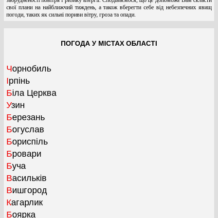
свої плани на найближчий тиждень, а також вберегти себе від небезпечних явищ
погоди, таких як сильні пориви вітру, гроза та опади.
ПОГОДА У МІСТАХ ОБЛАСТІ
Чорнобиль
Ірпінь
Біла Церква
Узин
Березань
Богуслав
Бориспіль
Бровари
Буча
Васильків
Вишгород
Кагарлик
Боярка