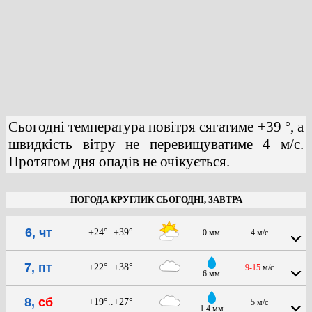
Сьогодні температура повітря сягатиме +39 °, а
швидкість вітру не перевищуватиме 4 м/с.
Протягом дня опадів не очікується.
ПОГОДА КРУГЛИК СЬОГОДНІ, ЗАВТРА
6, чт
+24°..+39°
0 мм
4 м/с
7, пт
+22°..+38°
9-15
м/с
6 мм
8,
сб
+19°..+27°
5 м/с
1.4 мм