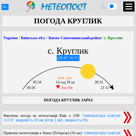
RU
ПОГОДА КРУГЛИК
Україна
/
Київська обл.
/
Києво-Святошинський район
/ с. Круглик
с. Круглик
(30.45°,50.3°)
трив. дня
05:34
14 год 59 хв
20:33
04:56
-3хв 10c
21:11
ПОГОДА КРУГЛИК ЗАРАЗ
Фактична погода на метеостанції Київ о 3:00:
температура повітря
+27.6°, видимість 20 км, вітер 1 м/с, хмарність 0%
Приватна метеостанція в Києві (Печерськ) (16 км):
температура повітря