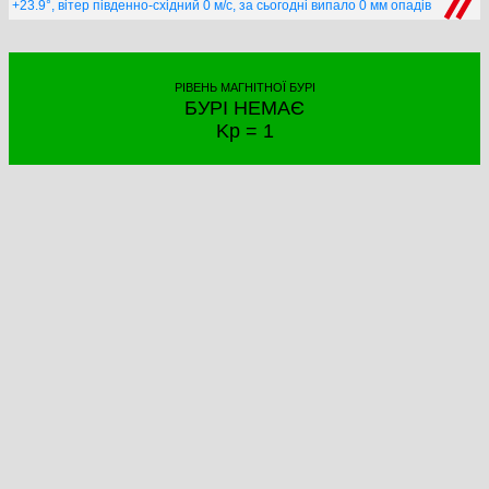
+23.9°, вітер південно-східний 0 м/с, за сьогодні випало 0 мм опадів
РІВЕНЬ МАГНІТНОЇ БУРІ
БУРІ НЕМАЄ
Kp = 1