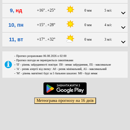
9,
нд
+16°..+25°
0 мм
5 м/с
10, пн
+15°..+28°
0 мм
4 м/с
11, вт
+17°..+32°
0 мм
3 м/с
-
Прогноз розраховано 06.08.2026 о 02:00
-
Прогноз погоди не перевіряється синоптиками
-
'П' - рівень забрудненості повітря: П0 - немає забруднення, П5 - максимальне
-
'А' - ризик алергії від пилку: А0 - ризик мінімальний, А5 - максимальний
-
'М' - рівень магнітної бурі за 5 бальною шкалою: M0 - бурі немає