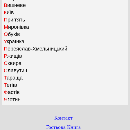
Вишневе
Київ
Прип'ять
Миронівка
Обухів
Українка
Переяслав-Хмельницький
Ржищів
Сквира
Славутич
Тараща
Тетіїв
Фастів
Яготин
Контакт
Гостьова Книга