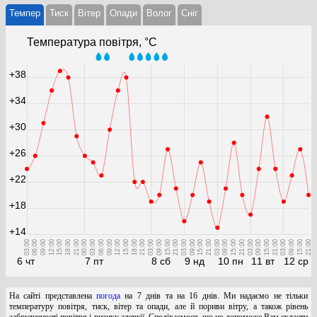
Темпер
Тиск
Вітер
Опади
Волог
Cніг
Температура повітря, °С
+38
+34
+30
+26
+22
+18
+14
03:00
06:00
09:00
12:00
15:00
18:00
21:00
00:00
03:00
06:00
09:00
12:00
15:00
18:00
21:00
03:00
09:00
15:00
21:00
03:00
09:00
15:00
21:00
03:00
09:00
15:00
21:00
03:00
09:00
15:00
21:00
03:00
09:00
15:00
21:00
6 чт
7 пт
8 сб
9 нд
10 пн
11 вт
12 ср
На сайті представлена
погода
на 7 днів та на 16 днів. Ми надаємо не тільки
температуру повітря, тиск, вітер та опади, але й пориви вітру, а також рівень
забрудненості повітря і ризику алергії. Сподіваємося, що це допоможе Вам скласти