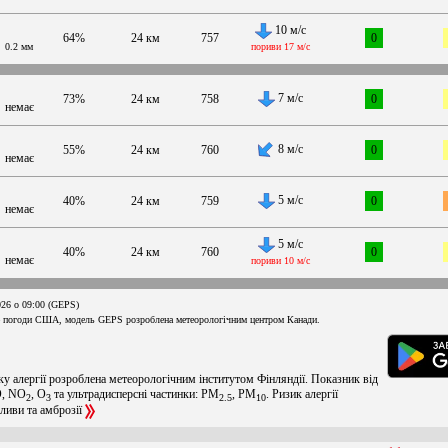
10 м/с
64%
24 км
757
0
0.2 мм
пориви 17 м/с
7 м/с
73%
24 км
758
0
немає
8 м/с
55%
24 км
760
0
немає
5 м/с
40%
24 км
759
0
немає
5 м/с
40%
24 км
760
0
немає
пориви 10 м/с
026 о 09:00 (GEPS)
 погоди США, модель GEPS розроблена метеорологічним центром Канади.
ку алергії розроблена метеорологічним інститутом Фінляндії. Показник від
O, NO
, O
та ультрадисперсні частинки: PM
, PM
. Ризик алергії
2
3
2.5
10
оливи та амброзії