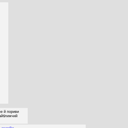
ле й пориви
найближчий