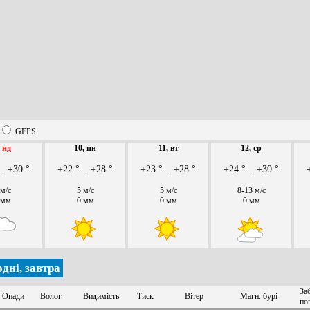
GEPS
,
нд
10, пн
11, вт
12, ср
.. +30 °
+22 ° .. +28 °
+23 ° .. +28 °
+24 ° .. +30 °
 м/с
5 м/с
5 м/с
8-13 м/с
 мм
0 мм
0 мм
0 мм
дні, завтра
За
Опади
Волог.
Видимість
Тиск
Вітер
Магн. бурі
по