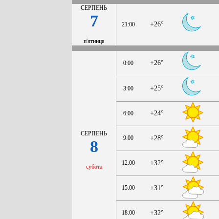
СЕРПЕНЬ
7
+26°
21:00
п'ятниця
+26°
0:00
+25°
3:00
+24°
6:00
СЕРПЕНЬ
9:00
+28°
8
12:00
+32°
субота
15:00
+31°
18:00
+32°