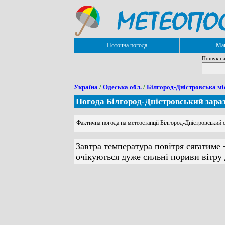
Поточна погода
Мап
Пошук на
Україна
/
Одеська обл.
/
Білгород-Дністровська мі
Погода Білгород-Дністровський зара
Фактична погода на метеостанції Білгород-Дністровський 
Завтра температура повітря сягатиме 
очікуються дуже сильні пориви вітру 