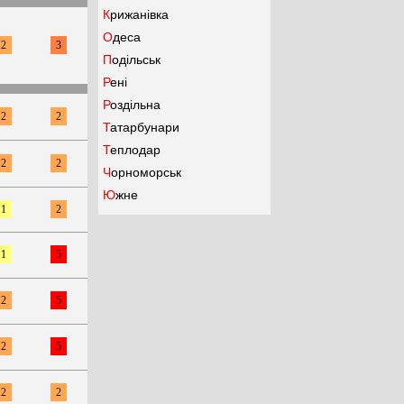
Крижанівка
Одеса
2
3
Подільськ
Рені
Роздільна
2
2
Татарбунари
Теплодар
2
2
Чорноморськ
Южне
1
2
1
5
2
5
2
5
2
2