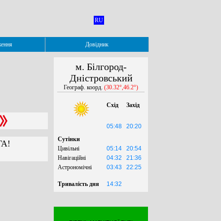
RU
ження
Довідник
м. Білгород-
Дністровський
Географ. коорд.
(30.32°,46.2°)
Схід
Захід
05:48
20:20
Сутінки
ГА!
Цивільні
05:14
20:54
Навігаційні
04:32
21:36
Астрономічні
03:43
22:25
Тривалість дня
14:32