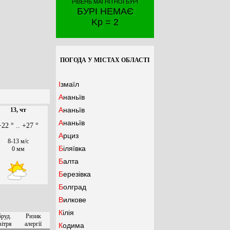
РІВЕНЬ МАГНІТНОЇ БУРІ
БУРІ НЕМАЄ
Kp = 2
ПОГОДА У МІСТАХ ОБЛАСТІ
Ізмаїл
Ананьїв
Ананьїв
13, чт
Ананьїв
+22 ° .. +27 °
Арциз
8-13 м/с
Біляївка
0 мм
Балта
Березівка
Болград
Вилкове
Кілія
бруд.
Ризик
вітря
алергії
Кодима