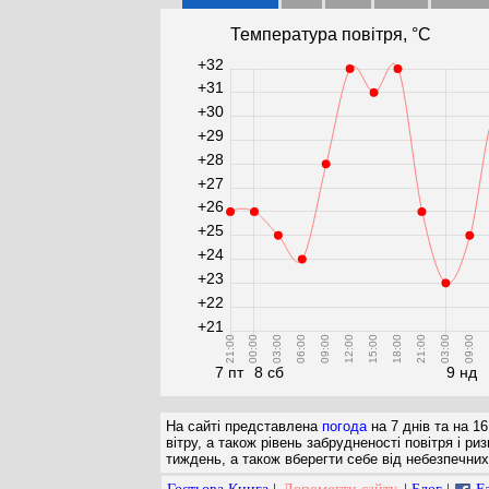
Температура повітря, °С
+32
+31
+30
+29
+28
+27
+26
+25
+24
+23
+22
+21
21:00
00:00
03:00
06:00
09:00
12:00
15:00
18:00
21:00
03:00
09:00
1
7 пт
8 сб
9 нд
На сайті представлена
погода
на 7 днів та на 16
вітру, а також рівень забрудненості повітря і 
тиждень, а також вберегти себе від небезпечних 