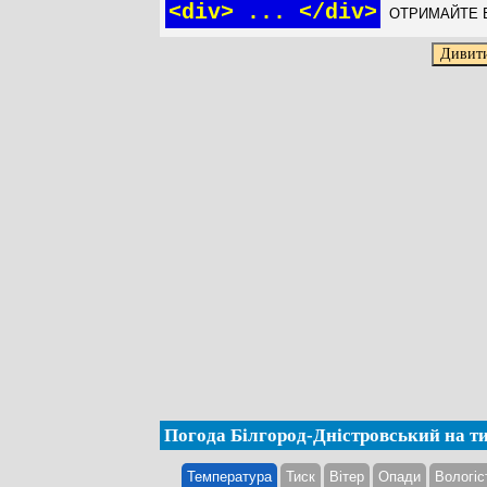
<div> ... </div>
ОТРИМАЙТЕ Б
Погода Білгород-Дністровський на т
Температура
Тиск
Вітер
Опади
Вологіс