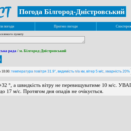
Погода Білгород-Дністровський
и погоди
Прогноз погоди
Спостере
селеного пункту
ська рада
/ м. Білгород-Дністровський
з
о 18:00:
температура повітря 31.9°, видимість n/a км, вітер 5 м/с, хмарність 20%
+32 °, а швидкість вітру не перевищуватиме 10 м/с. УВА
до 17 м/с. Протягом дня опадів не очікується.