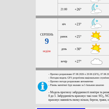
21:00
+26°
ніч
+23°
СЕРПЕНЬ
ранок
+25°
9
день
+30°
неділя
вечір
+27°
-
Прогноз розраховано 07.08.2026 о 20:00 (GFS), 07.08.2
-
Погодна модель GFS розроблена національною службою
-
Прогноз погоди розраховано автоматично
-
Рівень магнітної бурі вказано за 5 бальною шкалою
- Модель прогнозу забрудненості повітря та ризи
0 до 5. Забрудненість враховує такі гази: SO
, N
2
враховує наявність пилку вільхи, берези, трави, 