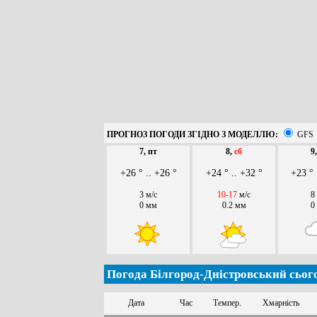
ПРОГНОЗ ПОГОДИ ЗГІДНО З МОДЕЛЛЮ:
GFS
7, пт
8,
сб
9
+26 ° .. +26 °
+24 ° .. +32 °
+23 ° 
3 м/с
10-17
м/с
8
0 мм
0.2 мм
0
Погода Білгород-Дністровський сього
Дата
Час
Темпер.
Хмарність