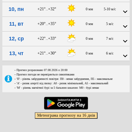
10, пн
+21°..+32°
0 мм
5-10 м/с
11, вт
+20°..+35°
0 мм
5 м/с
12, ср
+22°..+33°
0 мм
7 м/с
13, чт
+21°..+30°
0 мм
6 м/с
-
Прогноз розраховано 07.08.2026 о 20:00
-
Прогноз погоди не перевіряється синоптиками
-
'П' - рівень забрудненості повітря: П0 - немає забруднення, П5 - максимальне
-
'А' - ризик алергії від пилку: А0 - ризик мінімальний, А5 - максимальний
-
'М' - рівень магнітної бурі за 5 бальною шкалою: M0 - бурі немає