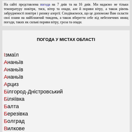
На сайті представлена
погода
на 7 днів та на 16 днів. Ми надаємо не тільки
температуру повітря, тиск, вітер та опади, але й пориви вітру, а також рівень
забрудненості повітря і ризику алергії. Сподіваємося, що це допоможе Вам скласти
свої плани на найближчий тиждень, а також вберегти себе від небезпечних явищ
погоди, таких як сильні пориви вітру, гроза та опади.
ПОГОДА У МІСТАХ ОБЛАСТІ
Ізмаїл
Ананьїв
Ананьїв
Ананьїв
Арциз
Білгород-Дністровський
Біляївка
Балта
Березівка
Болград
Вилкове