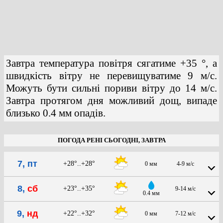
Завтра температура повітря сягатиме +35 °, а
швидкість вітру не перевищуватиме 9 м/с.
Можуть бути сильні пориви вітру до 14 м/с.
Завтра протягом дня можливий дощ, випаде
близько 0.4 мм опадів.
ПОГОДА РЕНІ СЬОГОДНІ, ЗАВТРА
7, пт
+28°..+28°
0 мм
4-9 м/с
8,
сб
+23°..+35°
9-14 м/с
0.4 мм
9,
нд
+22°..+32°
0 мм
7-12 м/с