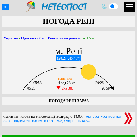
RU
ПОГОДА РЕНІ
Україна
/
Одеська обл.
/
Ренійський район
/ м. Рені
м. Рені
(28.27°,45.46°)
трив. дня
05:58
14 год 28 хв
20:26
05:25
-2хв 38c
20:59
ПОГОДА РЕНІ ЗАРАЗ
Фактична погода на метеостанції Болград о 18:00:
температура повітря
32.7°, видимість n/a км, вітер 1 м/с, хмарність 60%