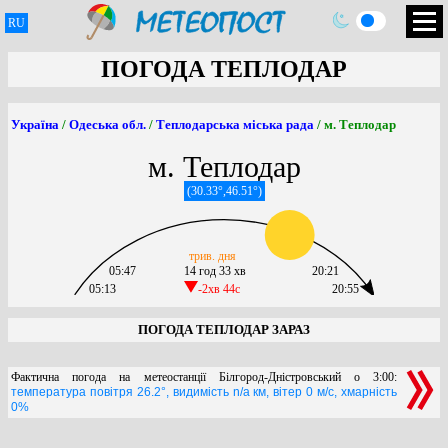
RU
ПОГОДА ТЕПЛОДАР
Україна
/
Одеська обл.
/
Теплодарська міська рада
/ м. Теплодар
м. Теплодар
(30.33°,46.51°)
трив. дня
05:47
14 год 33 хв
20:21
05:13
-2хв 44c
20:55
ПОГОДА ТЕПЛОДАР ЗАРАЗ
Фактична погода на метеостанції Білгород-Дністровський о 3:00:
температура повітря 26.2°, видимість n/a км, вітер 0 м/с, хмарність
0%