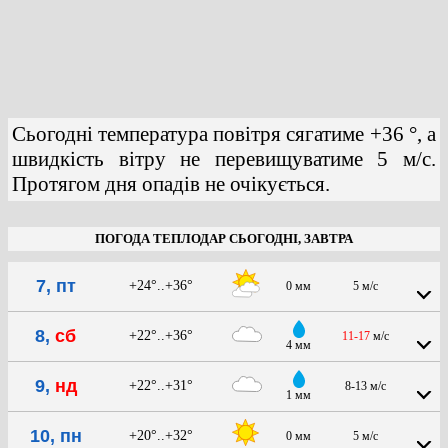
Сьогодні температура повітря сягатиме +36 °, а
швидкість вітру не перевищуватиме 5 м/с.
Протягом дня опадів не очікується.
ПОГОДА ТЕПЛОДАР СЬОГОДНІ, ЗАВТРА
7, пт
+24°..+36°
0 мм
5 м/с
8,
сб
+22°..+36°
11-17
м/с
4 мм
9,
нд
+22°..+31°
8-13 м/с
1 мм
10, пн
+20°..+32°
0 мм
5 м/с