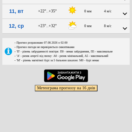
11, вт
+22°..+35°
0 мм
4 м/с
12, ср
+23°..+32°
0 мм
8 м/с
-
Прогноз розраховано 07.08.2026 о 02:00
-
Прогноз погоди не перевіряється синоптиками
-
'П' - рівень забрудненості повітря: П0 - немає забруднення, П5 - максимальне
-
'А' - ризик алергії від пилку: А0 - ризик мінімальний, А5 - максимальний
-
'М' - рівень магнітної бурі за 5 бальною шкалою: M0 - бурі немає