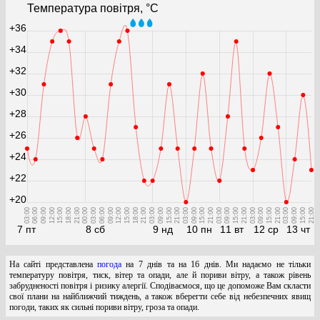
Температура повітря, °С
+36
+34
+32
+30
+28
+26
+24
+22
+20
03:00
06:00
09:00
12:00
15:00
18:00
21:00
00:00
03:00
06:00
09:00
12:00
15:00
18:00
21:00
03:00
09:00
15:00
21:00
03:00
09:00
15:00
21:00
03:00
09:00
15:00
21:00
03:00
09:00
15:00
21:00
03:00
09:00
15:00
21:00
7 пт
8 сб
9 нд
10 пн
11 вт
12 ср
13 чт
На сайті представлена
погода
на 7 днів та на 16 днів. Ми надаємо не тільки
температуру повітря, тиск, вітер та опади, але й пориви вітру, а також рівень
забрудненості повітря і ризику алергії. Сподіваємося, що це допоможе Вам скласти
свої плани на найближчий тиждень, а також вберегти себе від небезпечних явищ
погоди, таких як сильні пориви вітру, гроза та опади.