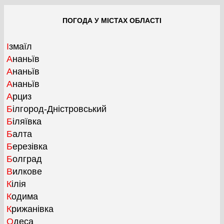
ПОГОДА У МІСТАХ ОБЛАСТІ
Ізмаїл
Ананьїв
Ананьїв
Ананьїв
Арциз
Білгород-Дністровський
Біляївка
Балта
Березівка
Болград
Вилкове
Кілія
Кодима
Крижанівка
Одеса