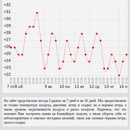
+32
+31
+30
+29
+28
+27
+26
+25
+24
+23
+22
21:00
00:00
03:00
06:00
09:00
12:00
15:00
18:00
21:00
03:00
09:00
15:00
21:00
03:00
09:00
15:00
21:00
03:00
09:00
15:00
21:00
03:00
09:00
15:00
21:00
03:00
09:00
15:00
21:00
03:00
09:00
15:00
7 пт
8 сб
9 вс
10 пн
11 вт
12 ср
13 чт
14 пт
На сайте представлена
погода
Садовое на 7 дней и на 16 дней. Мы предоставляем
не только температуру воздуха, давление, ветер и осадки, но и порывы ветра, а
также уровень загрязненности воздуха и риска аллергии. Надеемся, что это
поможет Вам построить планы на ближайшую неделю, а также уберечь себя от
неблагоприятных и опасных погодных явлений, таких как сильные порывы ветра,
гроза и осадки.