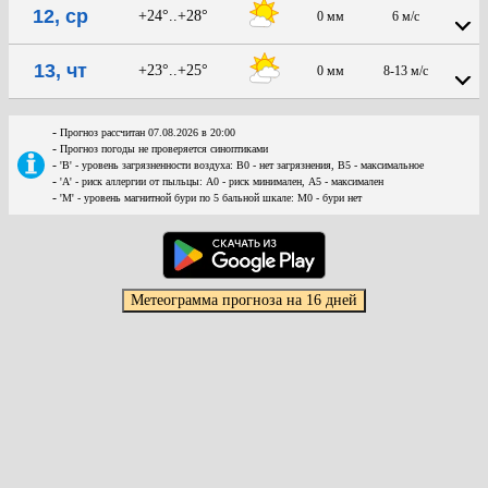
12, ср
+24°..+28°
0 мм
6 м/с
13, чт
+23°..+25°
0 мм
8-13 м/с
-
Прогноз рассчитан 07.08.2026 в 20:00
-
Прогноз погоды не проверяется синоптиками
-
'В' - уровень загрязненности воздуха: В0 - нет загрязнения, В5 - максимальное
-
'А' - риск аллергии от пыльцы: А0 - риск минимален, А5 - максимален
-
'М' - уровень магнитной бури по 5 бальной шкале: М0 - бури нет