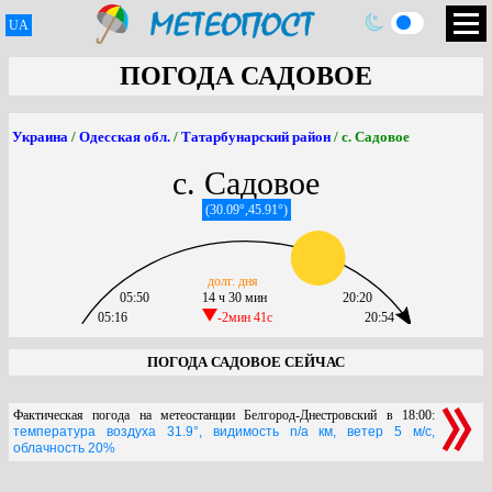
UA
ПОГОДА САДОВОЕ
Украина
/
Одесская обл.
/
Татарбунарский район
/ с. Садовое
с. Садовое
(30.09°,45.91°)
долг. дня
05:50
14 ч 30 мин
20:20
05:16
-2мин 41c
20:54
ПОГОДА САДОВОЕ СЕЙЧАС
Фактическая погода на метеостанции Белгород-Днестровский в 18:00:
температура воздуха 31.9°, видимость n/a км, ветер 5 м/с,
облачность 20%