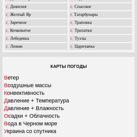
c. Дивизия
c. Спасское
c. Желтый Яр
г. Татарбунары
c. Заречное
c. Траповка
c. Кочковатое
c. Трихатки
c. Лебедевка
c. Тузлы
c. Лиман
c. Царичанка
КАРТЫ ПОГОДЫ
Ветер
Воздушные массы
Конвективность
Давление + Температура
Давление + Влажность
Осадки + Облачность
Вода в Черном море
Украина со спутника