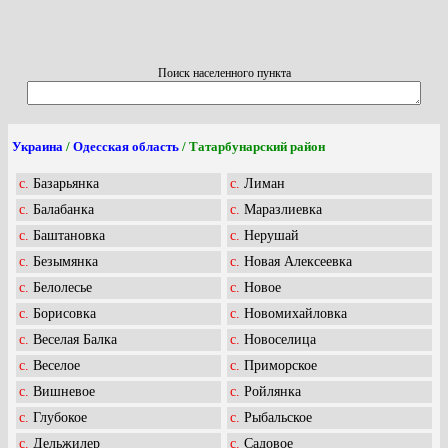
Поиск населенного пункта
Украина
/
Одесская область
/ Татарбунарский район
c. Базарьянка
c. Лиман
c. Балабанка
c. Маразлиевка
c. Баштановка
c. Нерушай
c. Безымянка
c. Новая Алексеевка
c. Белолесье
c. Новое
c. Борисовка
c. Новомихайловка
c. Веселая Балка
c. Новоселица
c. Веселое
c. Приморское
c. Вишневое
c. Ройлянка
c. Глубокое
c. Рыбальское
c. Дельжилер
c. Садовое