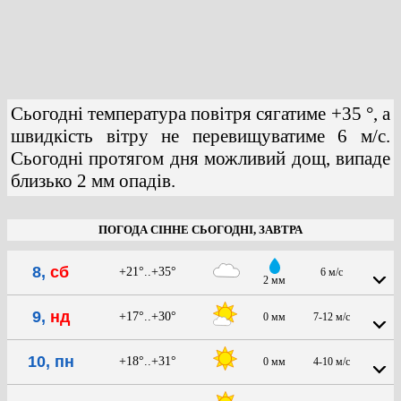
Сьогодні температура повітря сягатиме +35 °, а
швидкість вітру не перевищуватиме 6 м/с.
Сьогодні протягом дня можливий дощ, випаде
близько 2 мм опадів.
ПОГОДА СІННЕ СЬОГОДНІ, ЗАВТРА
8,
сб
+21°..+35°
6 м/с
2 мм
9,
нд
+17°..+30°
0 мм
7-12 м/с
10, пн
+18°..+31°
0 мм
4-10 м/с