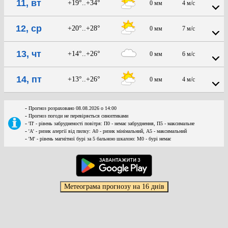
11, вт
+19°..+34°
0 мм
4 м/с
12, ср
+20°..+28°
0 мм
7 м/с
13, чт
+14°..+26°
0 мм
6 м/с
14, пт
+13°..+26°
0 мм
4 м/с
-
Прогноз розраховано 08.08.2026 о 14:00
-
Прогноз погоди не перевіряється синоптиками
-
'П' - рівень забрудненості повітря: П0 - немає забруднення, П5 - максимальне
-
'А' - ризик алергії від пилку: А0 - ризик мінімальний, А5 - максимальний
-
'М' - рівень магнітної бурі за 5 бальною шкалою: M0 - бурі немає