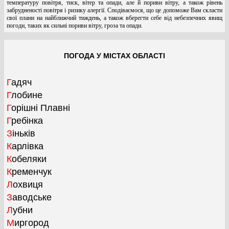
температуру повітря, тиск, вітер та опади, але й пориви вітру, а також рівень
забрудненості повітря і ризику алергії. Сподіваємося, що це допоможе Вам скласти
свої плани на найближчий тиждень, а також вберегти себе від небезпечних явищ
погоди, таких як сильні пориви вітру, гроза та опади.
ПОГОДА У МІСТАХ ОБЛАСТІ
Гадяч
Глобине
Горішні Плавні
Гребінка
Зіньків
Карлівка
Кобеляки
Кременчук
Лохвиця
Заводське
Лубни
Миргород