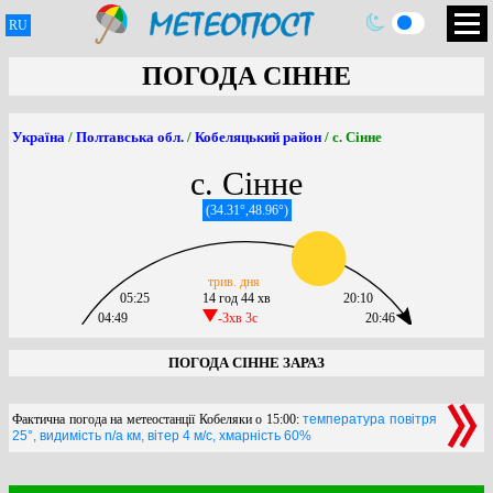
RU
ПОГОДА СІННЕ
Україна
/
Полтавська обл.
/
Кобеляцький район
/ с. Сінне
с. Сінне
(34.31°,48.96°)
трив. дня
05:25
14 год 44 хв
20:10
04:49
-3хв 3c
20:46
ПОГОДА СІННЕ ЗАРАЗ
Фактична погода на метеостанції Кобеляки о 15:00:
температура повітря
25°, видимість n/a км, вітер 4 м/с, хмарність 60%