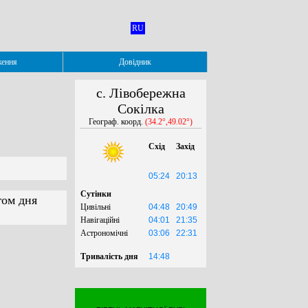
RU
ження
Довідник
с. Лівобережна
Сокілка
Географ. коорд.
(34.2°,49.02°)
Схід
Захід
05:24
20:13
Сутінки
гом дня
Цивільні
04:48
20:49
Навігаційні
04:01
21:35
Астрономічні
03:06
22:31
Тривалість дня
14:48