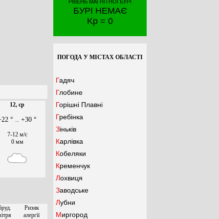
РІВЕНЬ МАГНІТНОЇ БУРІ
БУРІ НЕМАЄ
Kp = 0
ПОГОДА У МІСТАХ ОБЛАСТІ
Гадяч
Глобине
Горішні Плавні
12, ср
Гребінка
+22 ° .. +30 °
Зіньків
7-12 м/с
Карлівка
0 мм
Кобеляки
Кременчук
Лохвиця
Заводське
Лубни
бруд.
Ризик
Миргород
вітря
алергії