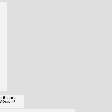
ле й пориви
найближчий