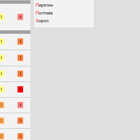
Пирятин
Полтава
1
4
Хорол
1
3
1
3
1
3
1
5
2
4
2
3
2
3