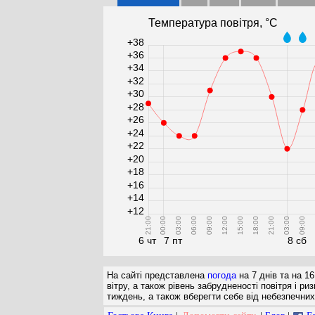
Температура повітря, °С
+38
+36
+34
+32
+30
+28
+26
+24
+22
+20
+18
+16
+14
+12
21:00
00:00
03:00
06:00
09:00
12:00
15:00
18:00
21:00
03:00
09:00
1
6 чт
7 пт
8 сб
На сайті представлена
погода
на 7 днів та на 16
вітру, а також рівень забрудненості повітря і 
тиждень, а також вберегти себе від небезпечних 