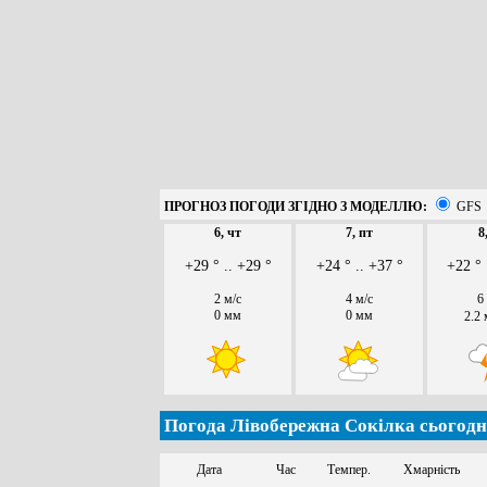
ПРОГНОЗ ПОГОДИ ЗГІДНО З МОДЕЛЛЮ:
GFS
6, чт
7, пт
8
+29 ° .. +29 °
+24 ° .. +37 °
+22 ° 
2 м/с
4 м/с
6
0 мм
0 мм
2.2
Погода Лівобережна Сокілка сьогодні
Дата
Час
Темпер.
Хмарність