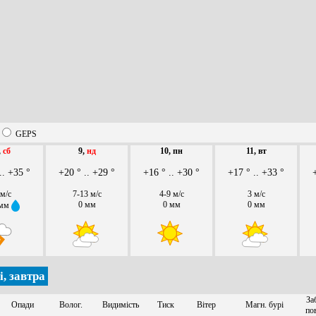
GEPS
,
сб
9,
нд
10, пн
11, вт
.. +35 °
+20 ° .. +29 °
+16 ° .. +30 °
+17 ° .. +33 °
 м/с
7-13 м/с
4-9 м/с
3 м/с
0 мм
0 мм
0 мм
 мм
, завтра
За
Опади
Волог.
Видимість
Тиск
Вітер
Магн. бурі
по