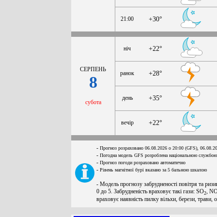
21:00
+30°
ніч
+22°
СЕРПЕНЬ
ранок
+28°
8
день
+35°
субота
вечір
+22°
-
Прогноз розраховано 06.08.2026 о 20:00 (GFS), 06.08.2
-
Погодна модель GFS розроблена національною службою
-
Прогноз погоди розраховано автоматично
-
Рівень магнітної бурі вказано за 5 бальною шкалою
- Модель прогнозу забрудненості повітря та ризи
0 до 5. Забрудненість враховує такі гази: SO
, N
2
враховує наявність пилку вільхи, берези, трави, 