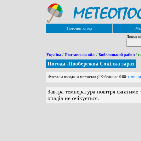
Поточна погода
Мап
Пошук на
Україна
/
Полтавська обл.
/
Кобеляцький район
/ с
Погода Лівобережна Сокілка зараз
Фактична погода на метеостанції Кобеляки о 0:00:
темпера
Завтра температура повітря сягатиме 
опадів не очікується.