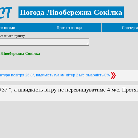
Погода Лівобережна Сокілка
и погоди
Прогноз погоди
Спостере
селеного пункту
. Лівобережна Сокілка
тура повітря 26.8°, видимість n/a км, вітер 2 м/с, хмарність 0%
+37 °, а швидкість вітру не перевищуватиме 4 м/с. Протя