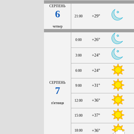
СЕРПЕНЬ
6
+29°
21:00
четвер
+26°
0:00
+24°
3:00
+24°
6:00
СЕРПЕНЬ
+31°
9:00
7
+36°
12:00
п'ятниця
+37°
15:00
18:00
+36°