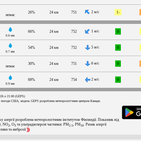
2 м/с
26%
24 км
751
1-
немає
1 м/с
66%
24 км
752
0
0.6 мм
5 м/с
54%
24 км
752
0
0.7 мм
6 м/с
30%
24 км
751
0
немає
2 м/с
69%
24 км
754
0
0.9 мм
026 о 21:00 (GEPS)
 погоди США, модель GEPS розроблена метеорологічним центром Канади.
ку алергії розроблена метеорологічним інститутом Фінляндії. Показник від
O, NO
, O
та ультрадисперсні частинки: PM
, PM
. Ризик алергії
2
3
2.5
10
оливи та амброзії