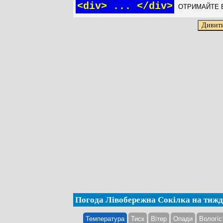
<div> ... </div>
ОТРИМАЙТЕ Б
Погода Лівобережна Сокілка на тиж
Температура
Тиск
Вітер
Опади
Вологіс