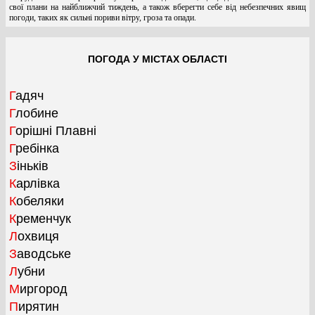
свої плани на найближчий тиждень, а також вберегти себе від небезпечних явищ
погоди, таких як сильні пориви вітру, гроза та опади.
ПОГОДА У МІСТАХ ОБЛАСТІ
Гадяч
Глобине
Горішні Плавні
Гребінка
Зіньків
Карлівка
Кобеляки
Кременчук
Лохвиця
Заводське
Лубни
Миргород
Пирятин