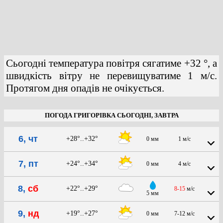
Сьогодні температура повітря сягатиме +32 °, а
швидкість вітру не перевищуватиме 1 м/с.
Протягом дня опадів не очікується.
ПОГОДА ГРИГОРІВКА СЬОГОДНІ, ЗАВТРА
6, чт
+28°..+32°
0 мм
1 м/с
7, пт
+24°..+34°
0 мм
4 м/с
8,
сб
+22°..+29°
8-15
м/с
5 мм
9,
нд
+19°..+27°
0 мм
7-12 м/с