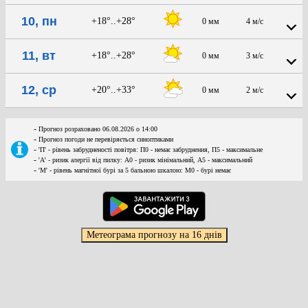
10, пн
+18°..+28°
0 мм
4 м/с
11, вт
+18°..+28°
0 мм
3 м/с
12, ср
+20°..+33°
0 мм
2 м/с
-
Прогноз розраховано 06.08.2026 о 14:00
-
Прогноз погоди не перевіряється синоптиками
-
'П' - рівень забрудненості повітря: П0 - немає забруднення, П5 - максимальне
-
'А' - ризик алергії від пилку: А0 - ризик мінімальний, А5 - максимальний
-
'М' - рівень магнітної бурі за 5 бальною шкалою: M0 - бурі немає