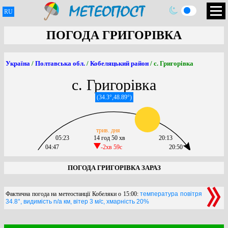
RU
ПОГОДА ГРИГОРІВКА
Україна
/
Полтавська обл.
/
Кобеляцький район
/ с. Григорівка
с. Григорівка
(34.3°,48.89°)
трив. дня
05:23
14 год 50 хв
20:13
04:47
-2хв 59c
20:50
ПОГОДА ГРИГОРІВКА ЗАРАЗ
Фактична погода на метеостанції Кобеляки о 15:00:
температура повітря
34.8°, видимість n/a км, вітер 3 м/с, хмарність 20%