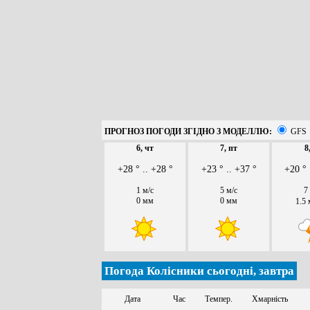
ПРОГНОЗ ПОГОДИ ЗГІДНО З МОДЕЛЛЮ:
GFS
6, чт
7, пт
8
+28 ° .. +28 °
+23 ° .. +37 °
+20 ° 
1 м/с
5 м/с
7
0 мм
0 мм
1.5
Погода Колісники сьогодні, завтра
Дата
Час
Темпер.
Хмарність