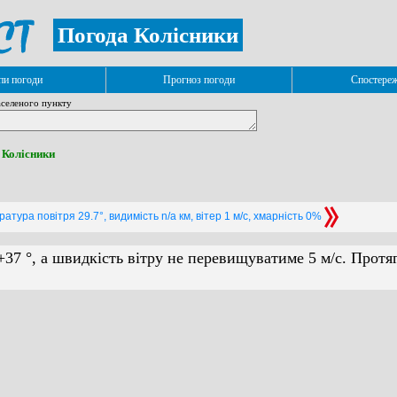
Погода Колісники
и погоди
Прогноз погоди
Спостере
селеного пункту
. Колісники
атура повітря 29.7°, видимість n/a км, вітер 1 м/с, хмарність 0%
+37 °, а швидкість вітру не перевищуватиме 5 м/с. Протя