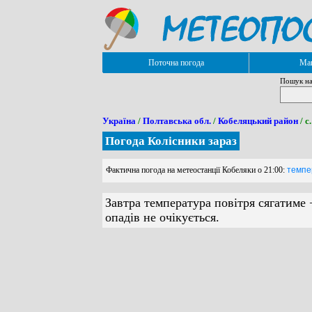
Поточна погода
Мап
Пошук на
Україна
/
Полтавська обл.
/
Кобеляцький район
/ с
Погода Колісники зараз
Фактична погода на метеостанції Кобеляки о 21:00:
темпер
Завтра температура повітря сягатиме 
опадів не очікується.