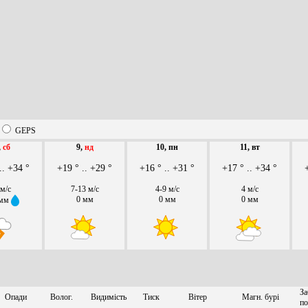
GEPS
,
сб
9,
нд
10, пн
11, вт
.. +34 °
+19 ° .. +29 °
+16 ° .. +31 °
+17 ° .. +34 °
 м/с
7-13 м/с
4-9 м/с
4 м/с
0 мм
0 мм
0 мм
 мм
За
Опади
Волог.
Видимість
Тиск
Вітер
Магн. бурі
по