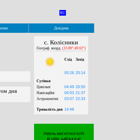
RU
ження
Довідник
с. Колісники
Географ. коорд.
(33.89°,49.02°)
Схід
Захід
05:26
20:14
Сутінки
Цивільні
04:49
20:50
гом дня
Навігаційні
04:03
21:37
Астрономічні
03:07
22:33
Тривалість дня
14:48
РІВЕНЬ МАГНІТНОЇ БУРІ
БУРІ НЕМАЄ