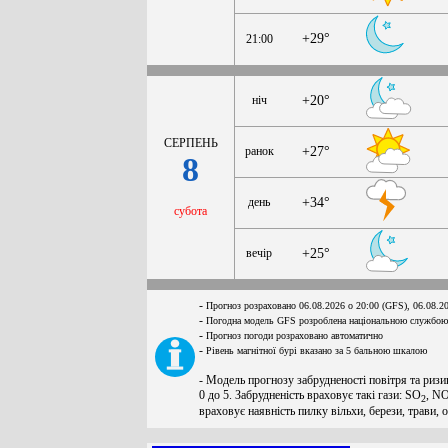
+29°
21:00
ніч
+20°
СЕРПЕНЬ
ранок
+27°
8
день
+34°
субота
вечір
+25°
-
Прогноз розраховано 06.08.2026 о 20:00 (GFS), 06.08.2
-
Погодна модель GFS розроблена національною службою
-
Прогноз погоди розраховано автоматично
-
Рівень магнітної бурі вказано за 5 бальною шкалою
- Модель прогнозу забрудненості повітря та ризи
0 до 5. Забрудненість враховує такі гази: SO
, N
2
враховує наявність пилку вільхи, берези, трави, 