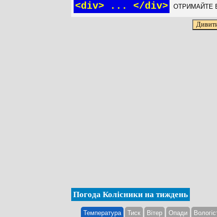
<div> ... </div>
ОТРИМАЙТЕ Б
Погода Колісники на тиждень
Температура
Тиск
Вітер
Опади
Вологіс