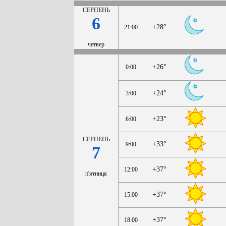
СЕРПЕНЬ
6
+28°
21:00
четвер
+26°
0:00
+24°
3:00
+23°
6:00
СЕРПЕНЬ
+33°
9:00
7
+37°
12:00
п'ятниця
+37°
15:00
+37°
18:00