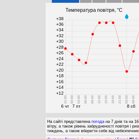
Температура повітря, °С
+38
+36
+34
+32
+30
+28
+26
+24
+22
+20
+18
+16
+14
+12
21:00
00:00
03:00
06:00
09:00
12:00
15:00
18:00
21:00
03:00
09:00
1
6 чт
7 пт
8 сб
На сайті представлена
погода
на 7 днів та на 16
вітру, а також рівень забрудненості повітря і 
тиждень, а також вберегти себе від небезпечних 