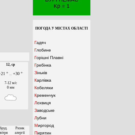
Kp = 1
ПОГОДА У МІСТАХ ОБЛАСТІ
Гадяч
Глобине
Горішні Плавні
12, ср
Гребінка
Зіньків
+21 ° .. +30 °
Карлівка
7-12 м/с
0 мм
Кобеляки
Кременчук
Лохвиця
Заводське
Лубни
Миргород
бруд.
Ризик
вітря
алергії
Пирятин