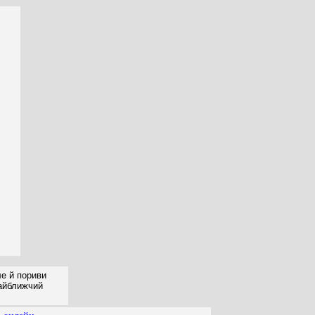
ле й пориви
найближчий