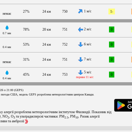
1 м/с
27%
24 км
750
1-
немає
2 м/с
78%
20 км
751
0
0.7 мм
6 м/с
53%
24 км
752
0
0.4 мм
7 м/с
31%
24 км
751
0
немає
5 м/с
45%
24 км
753
0
пориви 11 м/с
0.4 мм
026 о 21:00 (GEPS)
 погоди США, модель GEPS розроблена метеорологічним центром Канади.
ку алергії розроблена метеорологічним інститутом Фінляндії. Показник від
O, NO
, O
та ультрадисперсні частинки: PM
, PM
. Ризик алергії
2
3
2.5
10
оливи та амброзії