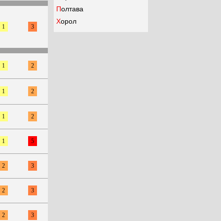
Полтава
Хорол
1
3
1
2
1
2
1
2
1
5
2
3
2
3
2
3