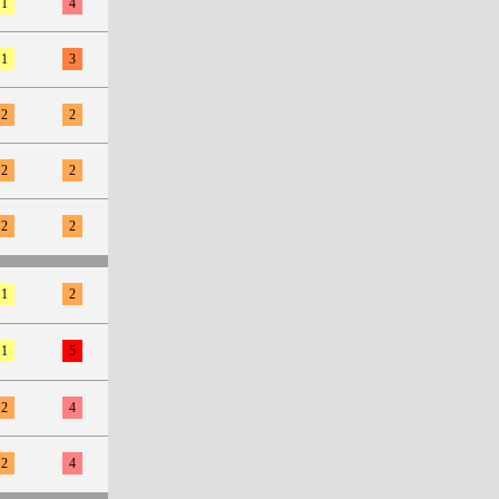
1
4
1
3
2
2
2
2
2
2
1
2
1
5
2
4
2
4