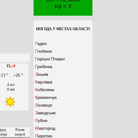
Kp = 3
ПОГОДА У МІСТАХ ОБЛАСТІ
Гадяч
Глобине
Горішні Плавні
15,
сб
Гребінка
Зіньків
+13 ° .. +26 °
Карлівка
4 м/с
0 мм
Кобеляки
Кременчук
Лохвиця
Заводське
Лубни
Миргород
бруд.
Ризик
вітря
алергії
Пирятин