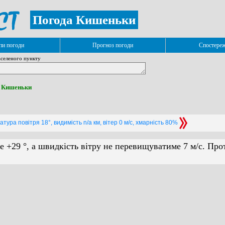
Погода Кишеньки
и погоди
Прогноз погоди
Спостере
селеного пункту
. Кишеньки
тура повітря 18°, видимість n/a км, вітер 0 м/с, хмарність 80%
е +29 °, а швидкість вітру не перевищуватиме 7 м/с. Про