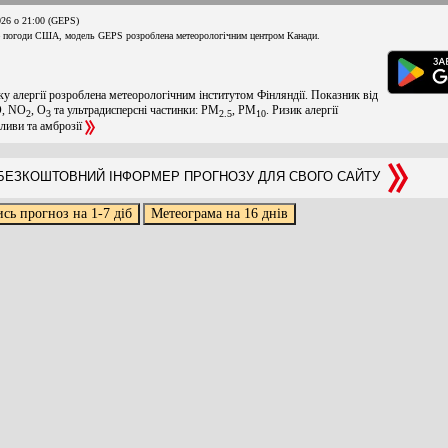
026 о 21:00 (GEPS)
 погоди США, модель GEPS розроблена метеорологічним центром Канади.
ку алергії розроблена метеорологічним інститутом Фінляндії. Показник від
O, NO
, O
та ультрадисперсні частинки: PM
, PM
. Ризик алергії
2
3
2.5
10
оливи та амброзії
ЕЗКОШТОВНИЙ ІНФОРМЕР ПРОГНОЗУ ДЛЯ СВОГО САЙТУ