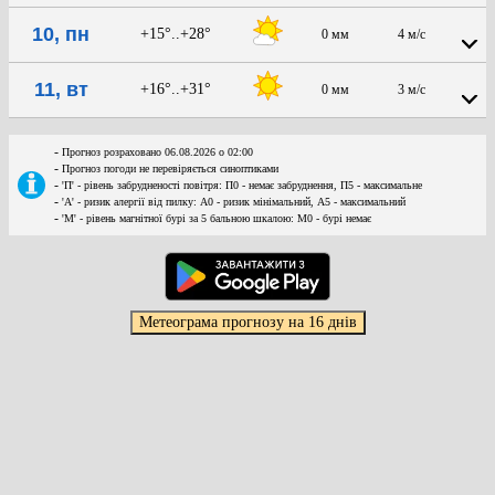
10, пн
+15°..+28°
0 мм
4 м/с
11, вт
+16°..+31°
0 мм
3 м/с
-
Прогноз розраховано 06.08.2026 о 02:00
-
Прогноз погоди не перевіряється синоптиками
-
'П' - рівень забрудненості повітря: П0 - немає забруднення, П5 - максимальне
-
'А' - ризик алергії від пилку: А0 - ризик мінімальний, А5 - максимальний
-
'М' - рівень магнітної бурі за 5 бальною шкалою: M0 - бурі немає