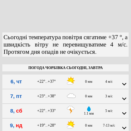
Сьогодні температура повітря сягатиме +37 °, а
швидкість вітру не перевищуватиме 4 м/с.
Протягом дня опадів не очікується.
ПОГОДА ЧОРБІВКА СЬОГОДНІ, ЗАВТРА
6, чт
+22°..+37°
0 мм
4 м/с
7, пт
+23°..+38°
0 мм
3 м/с
8,
сб
+22°..+33°
5 м/с
1.1 мм
9,
нд
+19°..+28°
0 мм
7-13 м/с