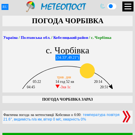
RU
ПОГОДА ЧОРБІВКА
Україна
/
Полтавська обл.
/
Кобеляцький район
/ с. Чорбівка
с. Чорбівка
(34.33°,49.21°)
трив. дня
05:22
14 год 52 хв
20:14
04:45
-3хв 1c
20:51
ПОГОДА ЧОРБІВКА ЗАРАЗ
Фактична погода на метеостанції Кобеляки о 6:00:
температура повітря
21.6°, видимість n/a км, вітер 0 м/с, хмарність 0%