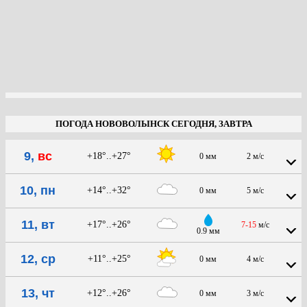
ПОГОДА НОВОВОЛЫНСК СЕГОДНЯ, ЗАВТРА
9,
вс
+18°..+27°
0 мм
2 м/с
10, пн
+14°..+32°
0 мм
5 м/с
11, вт
+17°..+26°
7-15
м/с
0.9 мм
12, ср
+11°..+25°
0 мм
4 м/с
13, чт
+12°..+26°
0 мм
3 м/с