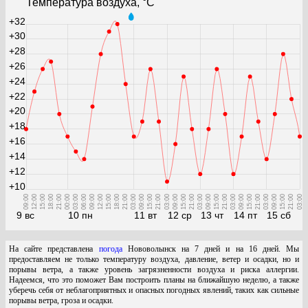
Температура воздуха, °С
+32
+30
+28
+26
+24
+22
+20
+18
+16
+14
+12
+10
09:00
12:00
15:00
18:00
21:00
00:00
03:00
06:00
09:00
12:00
15:00
18:00
21:00
03:00
09:00
15:00
21:00
03:00
09:00
15:00
21:00
03:00
09:00
15:00
21:00
03:00
09:00
15:00
21:00
03:00
09:00
15:00
21:00
03:00
9 вс
10 пн
11 вт
12 ср
13 чт
14 пт
15 сб
На сайте представлена
погода
Нововолынск на 7 дней и на 16 дней. Мы
предоставляем не только температуру воздуха, давление, ветер и осадки, но и
порывы ветра, а также уровень загрязненности воздуха и риска аллергии.
Надеемся, что это поможет Вам построить планы на ближайшую неделю, а также
уберечь себя от неблагоприятных и опасных погодных явлений, таких как сильные
порывы ветра, гроза и осадки.