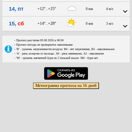
14, пт
+12°..+25°
0 мм
4 м/с
15,
сб
+14°..+28°
0 мм
3 м/с
-
Прогноз рассчитан 09.08.2026 в 08:00
-
Прогноз погоды не проверяется синоптиками
-
'В' - уровень загрязненности воздуха: В0 - нет загрязнения, В5 - максимальное
-
'А' - риск аллергии от пыльцы: А0 - риск минимален, А5 - максимален
-
'М' - уровень магнитной бури по 5 бальной шкале: М0 - бури нет