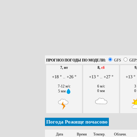
ПРОГНОЗ ПОГОДЫ ПО МОДЕЛИ:
GFS
GEP
7, пт
8,
сб
9
+18 ° .. +26 °
+13 ° .. +27 °
+13 ° 
7-12 м/с
6 м/с
3
0 мм
0
5 мм
Погода Рожище почасово
Дата
Время
Темпер.
Облачн.