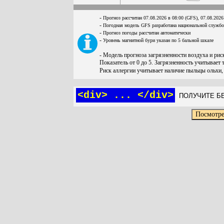
-
Прогноз рассчитан 07.08.2026 в 08:00 (GFS), 07.08.2026
-
Погодная модель GFS разработана национальной служб
-
Прогноз погоды рассчитан автоматически
-
Уровень магнитной бури указан по 5 бальной шкале
- Модель прогноза загрязненности воздуха и ри
Показатель от 0 до 5. Загрязненность учитывает 
Риск аллергии учитывает наличие пыльцы ольхи,
<div> ... </div>
ПОЛУЧИТЕ БЕ