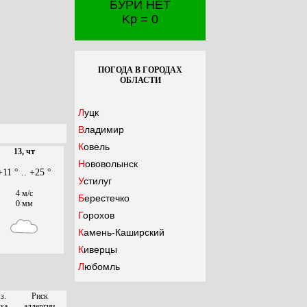
БУРИ НЕТ
Kp = 0
ПОГОДА В ГОРОДАХ
ОБЛАСТИ
Луцк
Владимир
Ковель
13, чт
Нововолынск
+11 ° .. +25 °
Устилуг
4 м/с
Берестечко
0 мм
Горохов
Камень-Каширский
Киверцы
Любомль
з.
Риск
ха
аллергии