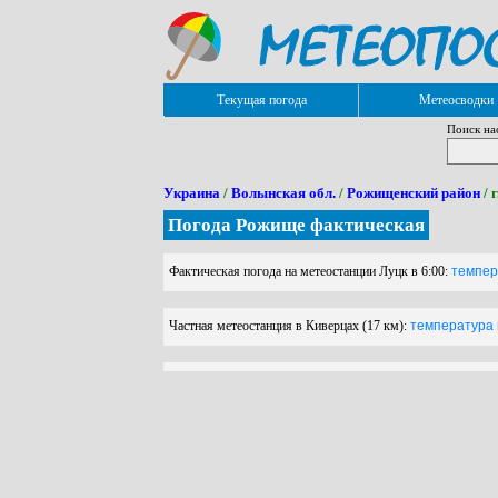
Текущая погода
Метеосводки
Поиск на
Украина
/
Волынская обл.
/
Рожищенский район
/ 
Погода Рожище фактическая
Фактическая погода на метеостанции Луцк в 6:00:
темпера
Частная метеостанция в Киверцах (17 км):
температура в