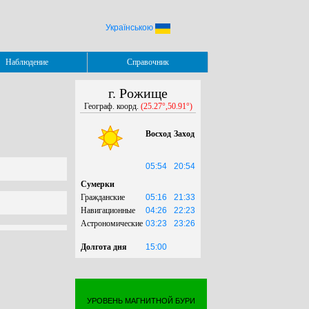
Українською
Наблюдение
Справочник
г. Рожище
Географ. коорд.
(25.27°,50.91°)
Восход
Заход
05:54
20:54
Сумерки
Гражданские
05:16
21:33
Навигационные
04:26
22:23
Астрономические
03:23
23:26
Долгота дня
15:00
УРОВЕНЬ МАГНИТНОЙ БУРИ