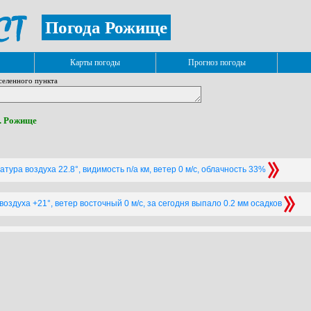
Погода Рожище
Карты погоды
Прогноз погоды
селенного пункта
г. Рожище
тура воздуха 22.8°, видимость n/a км, ветер 0 м/с, облачность 33%
оздуха +21°, ветер восточный 0 м/с, за сегодня выпало 0.2 мм осадков