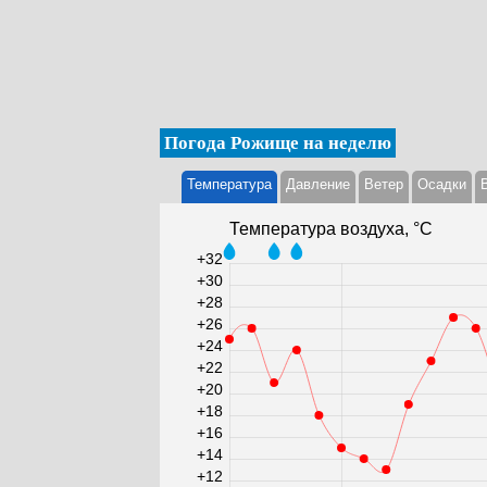
Погода Рожище на неделю
Температура
Давление
Ветер
Осадки
Температура воздуха, °С
+32
+30
+28
+26
+24
+22
+20
+18
+16
+14
+12