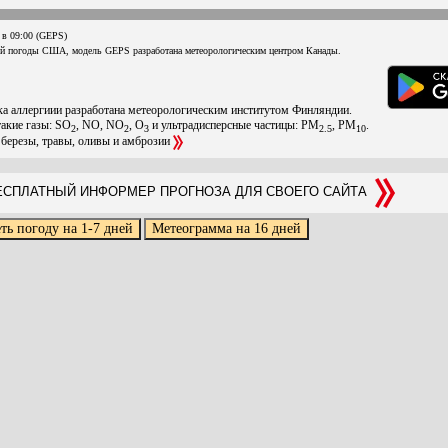
 в 09:00 (GEPS)
ой погоды США, модель GEPS разработана метеорологическим центром Канады.
ска аллергиии разработана метеорологическим институтом Финляндии.
такие газы: SO
, NO, NO
, O
и ультрадисперсные частицы: PM
, PM
.
2
2
3
2.5
10
 березы, травы, оливы и амброзии
СПЛАТНЫЙ ИНФОРМЕР ПРОГНОЗА ДЛЯ СВОЕГО САЙТА