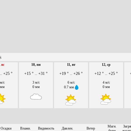
S
,
вс
10, пн
11, вт
12, ср
.. +25 °
+15 ° .. +31 °
+19 ° .. +26 °
+12 ° .. +25 °
 м/с
3 м/с
6 м/с
4 м/с
 мм
0 мм
0 мм
0.7 мм
Магн.
Загря
Осадки
Влажн.
Видимость
Давлен.
Ветер
бури
возду