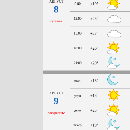
АВГУСТ
9:00
+19°
8
12:00
+23°
суббота
15:00
+27°
18:00
+26°
21:00
+20°
+13°
ночь
АВГУСТ
+18°
утро
9
день
+25°
воскресенье
вечер
+19°