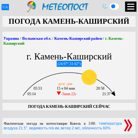
UA
ПОГОДА КАМЕНЬ-КАШИРСКИЙ
Украина
/
Волынская обл.
/
Камень-Каширский район
/ г. Камень-
Каширский
г. Камень-Каширский
(24.97°,51.62°)
долг. дня
05:53
15 ч 04 мин
20:58
05:14
-3мин 22c
21:37
ПОГОДА КАМЕНЬ-КАШИРСКИЙ СЕЙЧАС
Фактическая погода на метеостанции Ковель в 3:00:
температура
воздуха 21.5°, видимость n/a км, ветер 2 м/с, облачность 60%