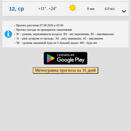
12, ср
+11°..+24°
0 мм
4-9 м/с
-
Прогноз рассчитан 07.08.2026 в 02:00
-
Прогноз погоды не проверяется синоптиками
-
'В' - уровень загрязненности воздуха: В0 - нет загрязнения, В5 - максимальное
-
'А' - риск аллергии от пыльцы: А0 - риск минимален, А5 - максимален
-
'М' - уровень магнитной бури по 5 бальной шкале: М0 - бури нет