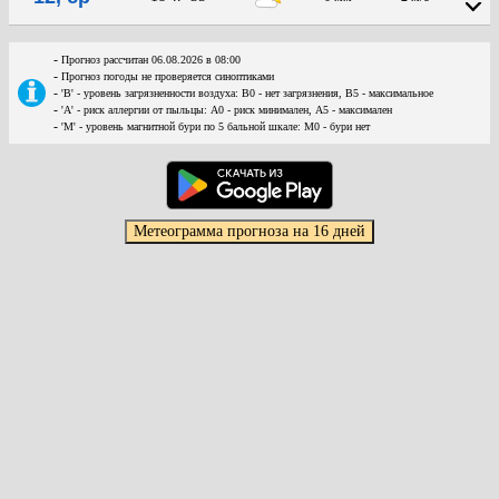
-
Прогноз рассчитан 06.08.2026 в 08:00
-
Прогноз погоды не проверяется синоптиками
-
'В' - уровень загрязненности воздуха: В0 - нет загрязнения, В5 - максимальное
-
'А' - риск аллергии от пыльцы: А0 - риск минимален, А5 - максимален
-
'М' - уровень магнитной бури по 5 бальной шкале: М0 - бури нет