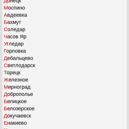
Донецк
Моспино
Авдеевка
Бахмут
Соледар
Часов Яр
Угледар
Горловка
Дебальцево
Светлодарск
Торецк
Железное
Мирноград
Доброполье
Белицкое
Белозерское
Докучаевск
Енакиево