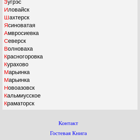
Зугрэс
Иловайск
Шахтерск
Ясиноватая
Амвросиевка
Северск
Волноваха
Красногоровка
Курахово
Марьинка
Марьинка
Новоазовск
Кальмиусское
Краматорск
Контакт
Гостевая Книга