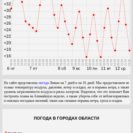
+32
+30
+28
+26
+24
+22
+20
+18
+16
09:00
12:00
15:00
18:00
21:00
00:00
03:00
06:00
09:00
12:00
15:00
18:00
21:00
03:00
09:00
15:00
21:00
03:00
09:00
15:00
21:00
03:00
09:00
15:00
21:00
03:00
09:00
15:00
21:00
03:00
09:00
15:00
21:00
03:00
6 чт
7 пт
8 сб
9 вс
10 пн
11 вт
12 ср
На сайте представлена
погода
Лиман на 7 дней и на 16 дней. Мы предоставляем не
только температуру воздуха, давление, ветер и осадки, но и порывы ветра, а также
уровень загрязненности воздуха и риска аллергии. Надеемся, что это поможет Вам
построить планы на ближайшую неделю, а также уберечь себя от неблагоприятных
и опасных погодных явлений, таких как сильные порывы ветра, гроза и осадки.
ПОГОДА В ГОРОДАХ ОБЛАСТИ