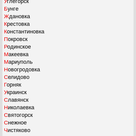
Углегорск
Бунге
Ждановка
Крестовка
Константиновка
Покровск
Родинское
Макеевка
Мариуполь
Новогродовка
Селидово
Горняк
Украинск
Славянск
Николаевка
Святогорск
Снежное
Чистяково