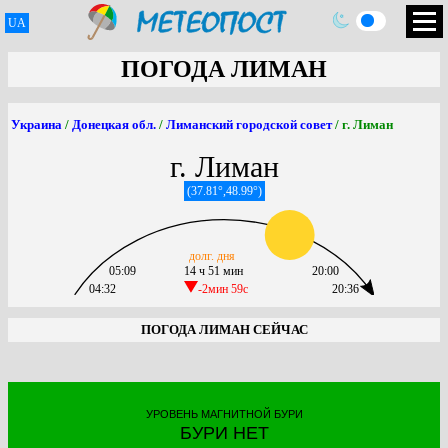
UA
ПОГОДА ЛИМАН
Украина
/
Донецкая обл.
/
Лиманский городской совет
/ г. Лиман
г. Лиман
(37.81°,48.99°)
долг. дня
05:09
14 ч 51 мин
20:00
04:32
-2мин 59c
20:36
ПОГОДА ЛИМАН СЕЙЧАС
УРОВЕНЬ МАГНИТНОЙ БУРИ
БУРИ НЕТ