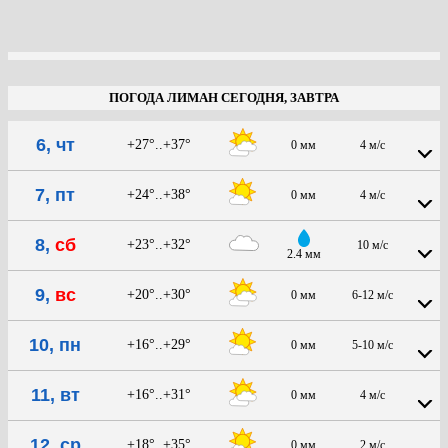
ПОГОДА ЛИМАН СЕГОДНЯ, ЗАВТРА
6, чт
+27°..+37°
0 мм
4 м/с
7, пт
+24°..+38°
0 мм
4 м/с
8,
сб
+23°..+32°
10 м/с
2.4 мм
9,
вс
+20°..+30°
0 мм
6-12 м/с
10, пн
+16°..+29°
0 мм
5-10 м/с
11, вт
+16°..+31°
0 мм
4 м/с
12, ср
+18°..+35°
0 мм
2 м/с