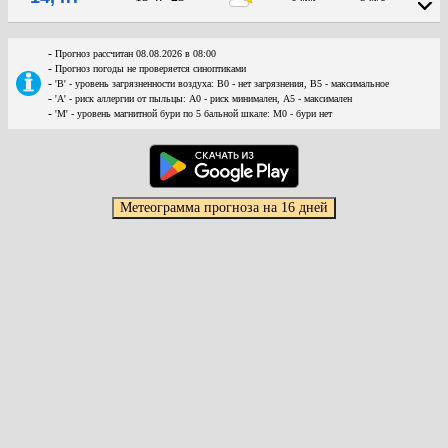
-
Прогноз рассчитан 08.08.2026 в 08:00
-
Прогноз погоды не проверяется синоптиками
-
'В' - уровень загрязненности воздуха: В0 - нет загрязнения, В5 - максимальное
-
'А' - риск аллергии от пыльцы: А0 - риск минимален, А5 - максимален
-
'М' - уровень магнитной бури по 5 бальной шкале: М0 - бури нет