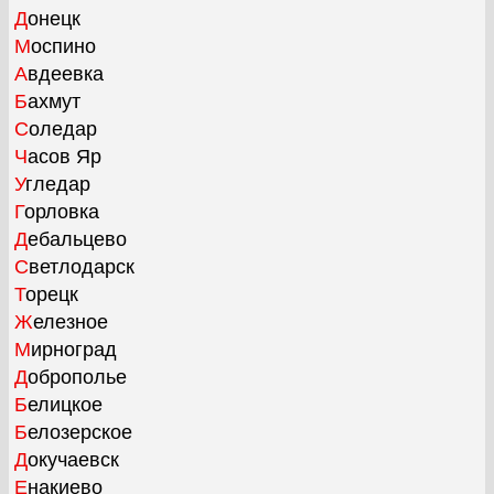
Донецк
Моспино
Авдеевка
Бахмут
Соледар
Часов Яр
Угледар
Горловка
Дебальцево
Светлодарск
Торецк
Железное
Мирноград
Доброполье
Белицкое
Белозерское
Докучаевск
Енакиево