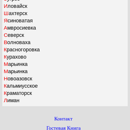
Иловайск
Шахтерск
Ясиноватая
Амвросиевка
Северск
Волноваха
Красногоровка
Курахово
Марьинка
Марьинка
Новоазовск
Кальмиусское
Краматорск
Лиман
Контакт
Гостевая Книга