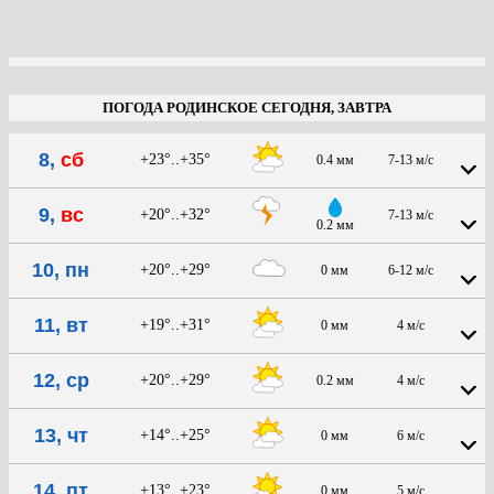
ПОГОДА РОДИНСКОЕ СЕГОДНЯ, ЗАВТРА
8,
сб
+23°..+35°
0.4 мм
7-13 м/с
9,
вс
+20°..+32°
7-13 м/с
0.2 мм
10, пн
+20°..+29°
0 мм
6-12 м/с
11, вт
+19°..+31°
0 мм
4 м/с
12, ср
+20°..+29°
0.2 мм
4 м/с
13, чт
+14°..+25°
0 мм
6 м/с
14, пт
+13°..+23°
0 мм
5 м/с