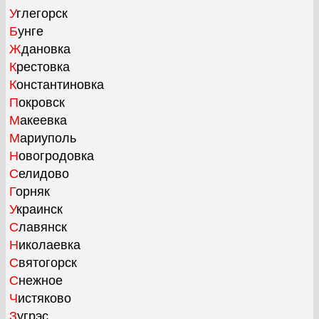
Углегорск
Бунге
Ждановка
Крестовка
Константиновка
Покровск
Макеевка
Мариуполь
Новогродовка
Селидово
Горняк
Украинск
Славянск
Николаевка
Святогорск
Снежное
Чистяково
Зугрэс