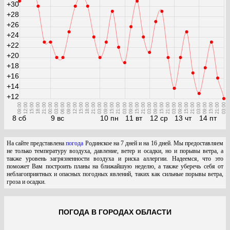
+30
+28
+26
+24
+22
+20
+18
+16
+14
+12
09:00
12:00
15:00
18:00
21:00
00:00
03:00
06:00
09:00
12:00
15:00
18:00
21:00
03:00
09:00
15:00
21:00
03:00
09:00
15:00
21:00
03:00
09:00
15:00
21:00
03:00
09:00
15:00
21:00
03:00
09:00
15:00
21:00
03:00
8 сб
9 вс
10 пн
11 вт
12 ср
13 чт
14 пт
На сайте представлена
погода
Родинское на 7 дней и на 16 дней. Мы предоставляем
не только температуру воздуха, давление, ветер и осадки, но и порывы ветра, а
также уровень загрязненности воздуха и риска аллергии. Надеемся, что это
поможет Вам построить планы на ближайшую неделю, а также уберечь себя от
неблагоприятных и опасных погодных явлений, таких как сильные порывы ветра,
гроза и осадки.
ПОГОДА В ГОРОДАХ ОБЛАСТИ